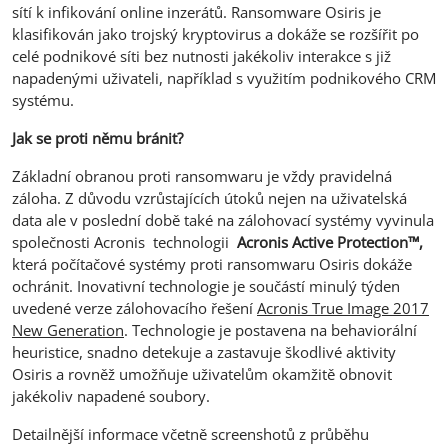
sítí k infikování online inzerátů. Ransomware Osiris je
klasifikován jako trojský kryptovirus a dokáže se rozšířit po
celé podnikové síti bez nutnosti jakékoliv interakce s již
napadenými uživateli, například s využitím podnikového CRM
systému.
Jak se proti němu bránit?
Základní obranou proti ransomwaru je vždy pravidelná
záloha. Z důvodu vzrůstajících útoků nejen na uživatelská
data ale v poslední době také na zálohovací systémy vyvinula
společnosti Acronis technologii
Acronis Active Protection™,
která počítačové systémy proti ransomwaru Osiris dokáže
ochránit. Inovativní technologie je součástí minulý týden
uvedené verze zálohovacího řešení
Acronis True Image 2017
New Generation
. Technologie je postavena na behaviorální
heuristice, snadno detekuje a zastavuje škodlivé aktivity
Osiris a rovněž umožňuje uživatelům okamžitě obnovit
jakékoliv napadené soubory.
Detailnější informace včetně screenshotů z průběhu