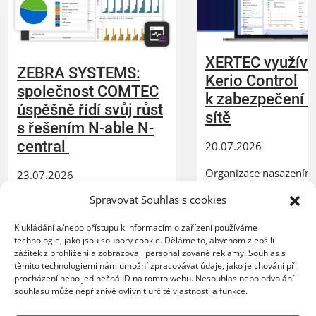
XERTEC využívá
ZEBRA SYSTEMS:
Kerio Control
společnost COMTEC
k zabezpečení 
úspěšně řídí svůj růst
sítě
s řešením N-able N-
central
20.07.2026
Organizace nasazením 
23.07.2026
lepší kontrolu nad síť
Spravovat Souhlas s cookies
Poskytovatel MSP služeb
provozem, vyšší úrov
zvládá rostoucí počet
ochrany před bezpečn
K ukládání a/nebo přístupu k informacím o zařízení používáme
zákazníků bez nutnosti
hrozbami a spolehlivý
technologie, jako jsou soubory cookie. Děláme to, abychom zlepšili
rozšiřování IT personálu
pro vzdálenou práci
zážitek z prohlížení a zobrazovali personalizované reklamy. Souhlas s
PRAHA, 23. července 2026 –
zaměstnanců PRAHA, 2
těmito technologiemi nám umožní zpracovávat údaje, jako je chování při
ZEBRA SYSTEMS, distributor
procházení nebo jedinečná ID na tomto webu. Nesouhlas nebo odvolání
července 2026 – Spole
souhlasu může nepříznivě ovlivnit určité vlastnosti a funkce.
řešení N-able na českém a
GFI Software, globální 
slovenském trhu, uvedla, že
oblasti bezpeč ...