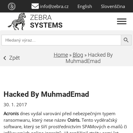
info@zebra.cz
English
Slovenščina
ZEBRA
SYSTEMS
Search Butt
Search
for:
Home
»
Blog
»
Hacked By
Zpět
MuhmadEmad
Hacked By MuhmadEmad
30. 1. 2017
Acronis
dnes vydal varování před nebezpečným typem
ransomwaru, který nese název
Osiris.
Tento vyděračský
software, který se šíří prostřednictvím SPAMových e-mailů či
infikovaných online inzerátů, již zapříčinil
ztrátu osmi let