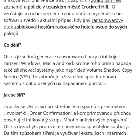
záznamů
u policie v texaském městě Crockrell Hill
. O
vzrůstajícím nebezpečném trendu nárůstu vyděračského
softwaru svědčí i aktuální případ, kdy jiný
ransomwarový
útok
zablokoval hostům rakouského hotelu vstup do svých
pokojů
.
Co dělá?
Osiris je sedmá generace ransomwaru Locky a infikuje
zařízení Windows, Mac a Android. Kromě toho přímo napadá
také zálohovací systémy jako například Volume Shadow Copy
Service (VSS). To zabraňuje uživatelům spustit obnovu
systému z dat uložených na napadaném počítači.
Jak se šíří?
Typicky se Osiris šíří prostřednictvím spamů s předmětem
„Invoice“ či „Order Confirmation“ a komprimovanou přílohou
obsahující infikovaný skript. Mnoho antivirových programů
Osiris nezachytí, protože ten nevyužívá spustitelné soubory.
Dalším způsobem šíření je využívání existujících inzertních