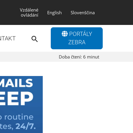
Vzdálené
English
Slovenščina
ovládání
Search
PORTÁLY
for:
NTAKT
Search Button
ZEBRA
Doba čtení:
6
minut