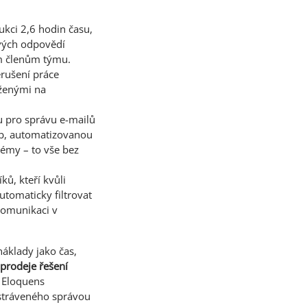
kci 2,6 hodin času,
ových odpovědí
ým členům týmu.
rušení práce
oženými na
ru pro správu e-mailů
eb, automatizovanou
témy – to vše bez
ků, kteří kvůli
utomaticky ﬁltrovat
komunikaci v
áklady jako čas,
prodeje řešení
 Eloquens
 stráveného správou