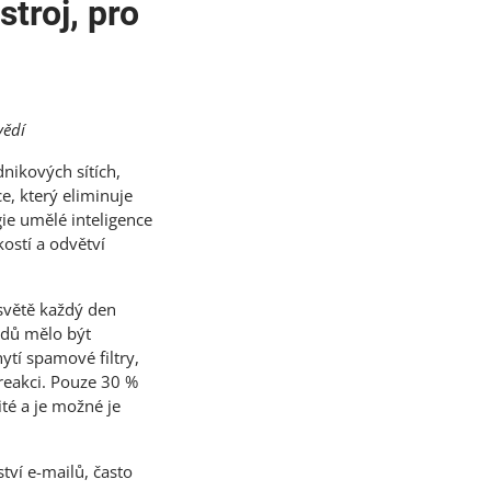
troj, pro
vědí
dnikových sítích,
e, který eliminuje
ie umělé inteligence
ostí a odvětví
světě každý den
adů mělo být
hytí spamové ﬁltry,
 reakci. Pouze 30 %
té a je možné je
tví e-mailů, často