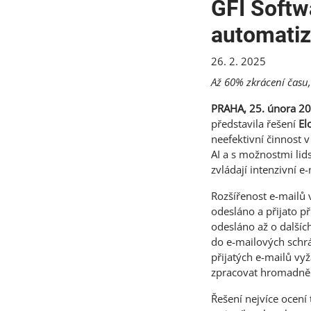
GFI Softwa
automatiz
26. 2. 2025
Až 60% zkrácení času,
PRAHA, 25. února 2
představila řešení
El
neefektivní činnost 
AI a s možnostmi lid
zvládají intenzivní 
Rozšířenost e-mailů 
odesláno a přijato p
odesláno až o dalšíc
do e-mailových schrá
přijatých e-mailů vy
zpracovat hromadně
Řešení nejvíce ocení 