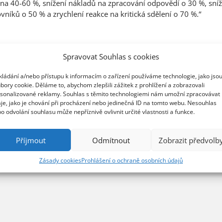
na 40-60 %, snížení nákladů na zpracování odpovědí o 30 %, sní
vníků o 50 % a zrychlení reakce na kritická sdělení o 70 %.“
ení Eloquens lze nalézt na
https://eloquens.ai
Spravovat Souhlas s cookies
ávy
Novinky
GFI
kládání a/nebo přístupu k informacím o zařízení používáme technologie, jako jso
bory cookie. Děláme to, abychom zlepšili zážitek z prohlížení a zobrazovali
sonalizované reklamy. Souhlas s těmito technologiemi nám umožní zpracovávat
a
e-mail
AI
automatizace
je, jako je chování při procházení nebo jedinečná ID na tomto webu. Nesouhlas
o odvolání souhlasu může nepříznivě ovlivnit určité vlastnosti a funkce.
Příjmout
Odmítnout
Zobrazit předvolb
Zásady cookies
Prohlášení o ochraně osobních údajů