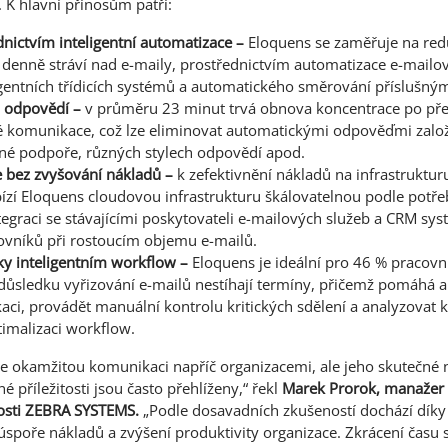
. K hlavní přínosům patří:
nictvím inteligentní automatizace –
Eloquens se zaměřuje na redu
 denně stráví nad e-maily, prostřednictvím automatizace e-mail
igentních třídicích systémů a automatického směrování příslušn
h odpovědí –
v průměru 23 minut trvá obnova koncentrace po pře
é komunikace, což lze eliminovat automatickými odpověďmi zal
čné podpoře, různých stylech odpovědí apod.
e bez zvyšování nákladů –
k zefektivnění nákladů na infrastruktu
bízí Eloquens cloudovou infrastrukturu škálovatelnou podle potř
egraci se stávajícími poskytovateli e-mailových služeb a CRM sys
ovníků při rostoucím objemu e-mailů.
íky inteligentním workﬂow –
Eloquens je ideální pro 46 % pracovní
důsledku vyřizování e-mailů nestíhají termíny, přičemž pomáhá a
ci, provádět manuální kontrolu kritických sdělení a analyzovat 
timalizaci workﬂow.
e okamžitou komunikaci napříč organizacemi, ale jeho skutečné n
né příležitosti jsou často přehlíženy,“ řekl
Marek Prorok, manažer 
osti ZEBRA SYSTEMS.
„Podle dosavadních zkušeností dochází díky
úspoře nákladů a zvýšení produktivity organizace. Zkrácení času