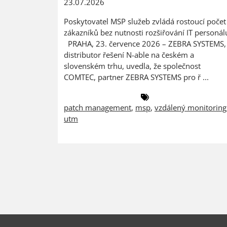
23.07.2026
Poskytovatel MSP služeb zvládá rostoucí počet
zákazníků bez nutnosti rozšiřování IT personál
PRAHA, 23. července 2026 – ZEBRA SYSTEMS,
distributor řešení N-able na českém a
slovenském trhu, uvedla, že společnost
COMTEC, partner ZEBRA SYSTEMS pro ř ...
patch management
,
msp
,
vzdálený monitoring
utm