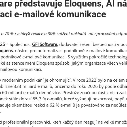
re představuje Eloquens, AI nás
aci e-mailové komunikace
 o 70 % rychlejší reakce a 30% snížení nákladů na zpracování odpo
025
– Společnost
GFI Software
, dodavatel řešení bezpečnosti v po
oquens
, nástroj pro automatizaci podnikové e-mailové komunikac
v podnikové e-mailové komunikaci. S využitím pokročilé technolog
ské asistence mění Eloquens způsob, jakým organizace všech velik
e-mailovou komunikaci.
v moderním podnikání je ohromující. V roce 2022 bylo na celém 
řibližně 333 miliard e-mailů, přičemž do roku 2026 by podle odh
h 60 miliard e-mailů denně více. Přestože značnou část z nich zac
nek stále dorazí 85,7 % e-mailů, které vyžadují pozornost, popř.
žaduje okamžitou reakci a 62 % e-mailů je považováno za nedůleži
.
ti profesionální pracovníci, kteří každý den reagují na velké množs