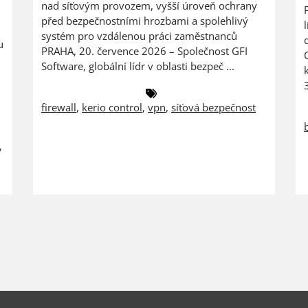
nad síťovým provozem, vyšší úroveň ochrany
před bezpečnostními hrozbami a spolehlivý
systém pro vzdálenou práci zaměstnanců
u
PRAHA, 20. července 2026 – Společnost GFI
Software, globální lídr v oblasti bezpeč ...
firewall
,
kerio control
,
vpn
,
síťová bezpečnost
,