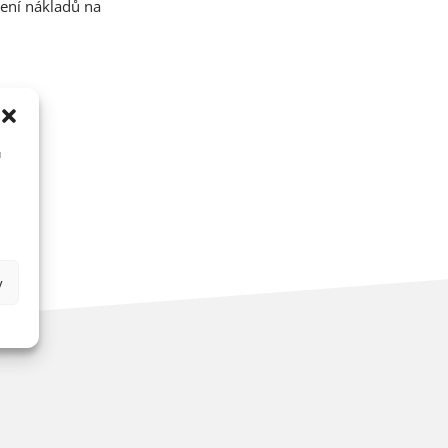
žení nákladů na
u
y