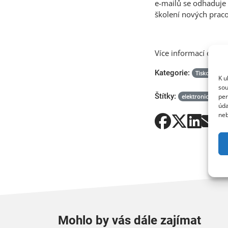
e-mailů se odhaduje 
školení nových praco
Více informací o řeš
Kategorie:
Tiskové zpr
K u
sou
Štítky:
per
elektronická pošt
úda
neb
Mohlo by vás dále zajímat