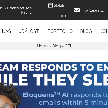
Stabilní
n & Bradstreet Top
info@zebra.cz
Rating
firma
 NÁS
UDÁLOSTI
PORTFOLIO
BLOG
KO
Home
»
Blog
»
GFI