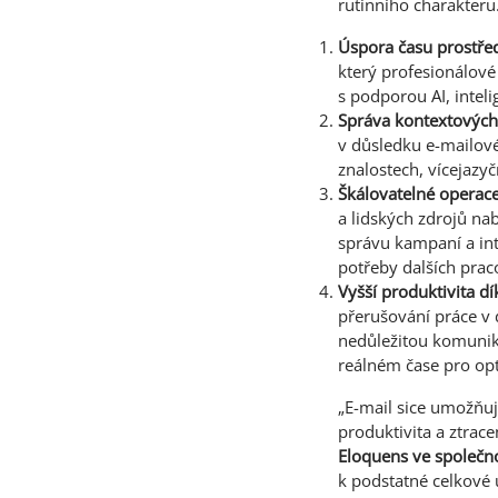
rutinního charakteru
Úspora času prostřed
který profesionálové
s podporou AI, intel
Správa kontextovýc
v důsledku e-mailov
znalostech, vícejazy
Škálovatelné operac
a lidských zdrojů na
správu kampaní a int
potřeby dalších prac
Vyšší produktivita d
přerušování práce v 
nedůležitou komunika
reálném čase pro op
„E-mail sice umožňuj
produktivita a ztrace
Eloquens ve společn
k podstatné celkové 