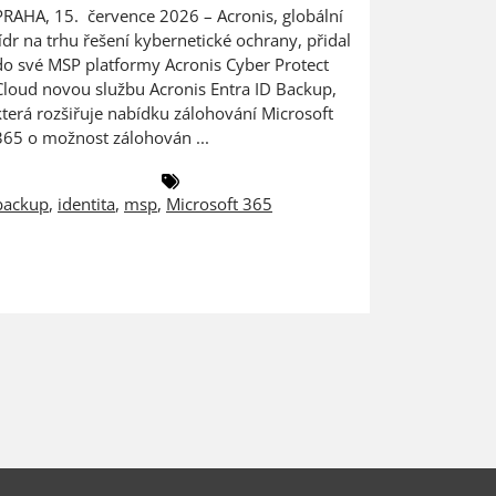
PRAHA, 15. července 2026 – Acronis, globální
Digitaliza
lídr na trhu řešení kybernetické ochrany, přidal
výrobce na
do své MSP platformy Acronis Cyber Protect
dat PRAHA
Cloud novou službu Acronis Entra ID Backup,
ZEBRA SYST
která rozšiřuje nabídku zálohování Microsoft
českém a 
365 o možnost zálohován ...
společnost
backup
,
identita
,
msp
,
Microsoft 365
antivirus
,