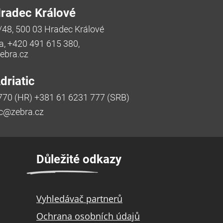
radec Králové
/48, 500 03 Hradec Králové
a, +420 491 615 380,
bra.cz
riatic
770 (HR) +381 61 6231 777 (SRB)
ic@zebra.cz
Důležité odkazy
Vyhledávač partnerů
Ochrana osobních údajů