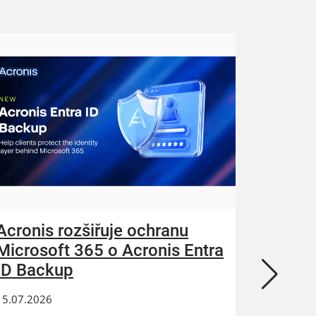
Acronis rozšiřuje ochranu
ZEBRA
Microsoft 365 o Acronis Entra
N-abl
ID Backup
kybern
15.07.2026
24.06.202