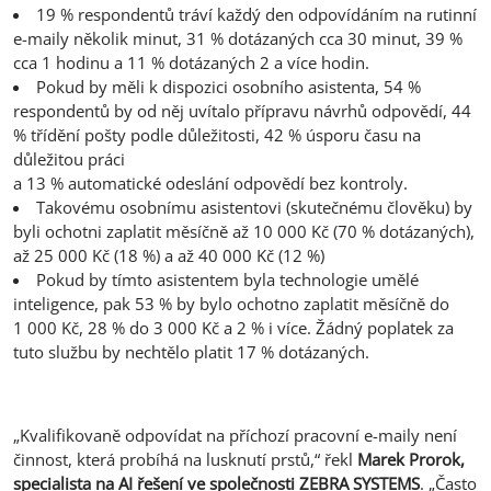
19 % respondentů tráví každý den odpovídáním na rutinní
e-maily několik minut, 31 % dotázaných cca 30 minut, 39 %
cca 1 hodinu a 11 % dotázaných 2 a více hodin.
Pokud by měli k dispozici osobního asistenta, 54 %
respondentů by od něj uvítalo přípravu návrhů odpovědí, 44
% třídění pošty podle důležitosti, 42 % úsporu času na
důležitou práci
a 13 % automatické odeslání odpovědí bez kontroly.
Takovému osobnímu asistentovi (skutečnému člověku) by
byli ochotni zaplatit měsíčně až 10 000 Kč (70 % dotázaných),
až 25 000 Kč (18 %) a až 40 000 Kč (12 %)
Pokud by tímto asistentem byla technologie umělé
inteligence, pak 53 % by bylo ochotno zaplatit měsíčně do
1 000 Kč, 28 % do 3 000 Kč a 2 % i více. Žádný poplatek za
tuto službu by nechtělo platit 17 % dotázaných.
„Kvalifikovaně odpovídat na příchozí pracovní e-maily není
činnost, která probíhá na lusknutí prstů,“ řekl
Marek Prorok,
specialista na AI řešení ve společnosti ZEBRA SYSTEMS
. „Často