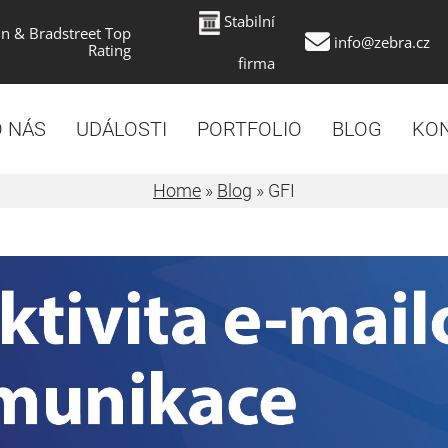
Stabilní
n & Bradstreet Top
info@zebra.cz
Rating
firma
 NÁS
UDÁLOSTI
PORTFOLIO
BLOG
KO
Home
»
Blog
»
GFI