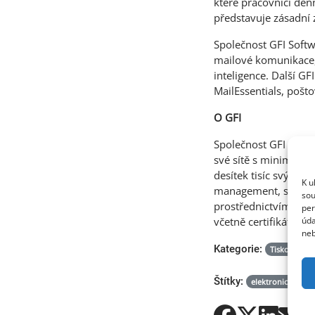
které pracovníci den
představuje zásadní 
Společnost GFI Soft
mailové komunikace, 
inteligence. Další GF
MailEssentials, pošto
O GFI
Společnost GFI Softw
své sítě s minimáln
desítek tisíc svých 
K u
management, správu z
sou
prostřednictvím globá
per
úda
včetně certifikátu Mi
neb
Kategorie:
Tiskové zpr
Štítky:
elektronická pošt