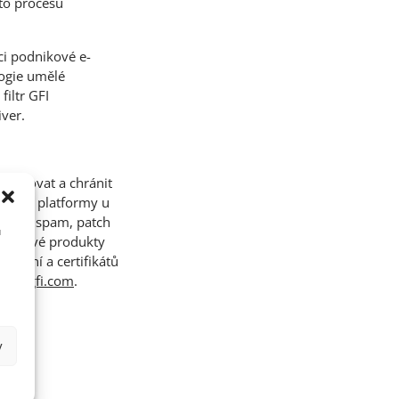
oto procesu
ci podnikové e-
logie umělé
filtr GFI
hiver.
pravovat a chránit
nostní platformy u
ng, antispam, patch
u
dává své produkty
cenění a certifikátů
/www.gfi.com
.
y