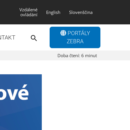
Vzdálené
English
Slovenščina
ovládání
Search
PORTÁLY
for:
NTAKT
Search Button
ZEBRA
Doba čtení:
6
minut