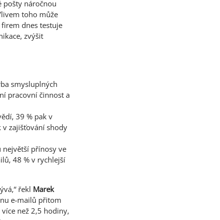
ké pošty náročnou
 Vlivem toho může
 firem dnes testuje
ikace, zvýšit
orba smysluplných
í pracovní činnost a
vědí, 39 % pak v
v zajišťování shody
největší přínosy ve
ů, 48 % v rychlejší
ývá,“ řekl
Marek
inu e-mailů přitom
 více než 2,5 hodiny,