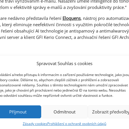
ně tráví vyřizováním e-mailů. Nasazení umělé inteligence do toh
zlom v efektivitě správy e-mailů a zvyšování produktivity práce.“
ware nedávno představila řešení
Eloquens
, nástroj pro automatiza
který eliminuje neefektivní činnosti s využitím pokročilé techno
I řešení obsahující AI technologie je antispamový a antimalwarový 
vní server a klient GFI Kerio Connect, a archivační řešení GFI Arc
are vyvíjí špičková IT řešení umožňující podnikům monitorovat, s
Spravovat Souhlas s cookies
ími potřebami administrace. GFI podporuje komunikační a bezpeč
zákazníků s využitím řešení pro zabezpečení sítí, webový monitori
kládání a/nebo přístupu k informacím o zařízení používáme technologie, jako jso
ranitelnosti, elektronickou poštu, faxování a archivaci. GFI pro
bory cookie. Děláme to, abychom zlepšili zážitek z prohlížení a zobrazovali
lní sítě tisíců prodejních partnerů. Společnost je držitelem řady o
sonalizované reklamy. Souhlas s těmito technologiemi nám umožní zpracovávat
je, jako je chování při procházení nebo jedinečná ID na tomto webu. Nesouhlas
crosoft Gold ISV Partner. Více o GFI Software naleznete na
http:/
o odvolání souhlasu může nepříznivě ovlivnit určité vlastnosti a funkce.
ávy
Novinky
GFI
Příjmout
Odmítnout
Zobrazit předvolb
a
e-maily
AI
umělá inteligence
Zásady cookies
Prohlášení o ochraně osobních údajů