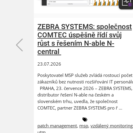
ZEBRA SYSTEMS: společnost
COMTEC úspěšně řídí svůj
růst s řešením N-able N-
central
23.07.2026
Poskytovatel MSP služeb zvládá rostoucí počet
zákazníků bez nutnosti rozšiřování IT personál
PRAHA, 23. července 2026 – ZEBRA SYSTEMS,
distributor řešení N-able na českém a
slovenském trhu, uvedla, že společnost
COMTEC, partner ZEBRA SYSTEMS pro ř ...
patch management
,
msp
,
vzdálený monitoring
utm