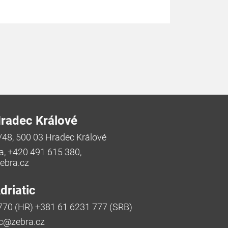
radec Králové
/48, 500 03 Hradec Králové
a, +420 491 615 380,
bra.cz
riatic
770 (HR) +381 61 6231 777 (SRB)
ic@zebra.cz