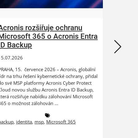
Acronis rozšiřuje ochranu
ZEBRA
Microsoft 365 o Acronis Entra
N-abl
ID Backup
kybern
15.07.2026
24.06.202
PRAHA, 15. července 2026 – Acronis, globální
Digitaliza
lídr na trhu řešení kybernetické ochrany, přidal
výrobce na
do své MSP platformy Acronis Cyber Protect
dat PRAHA
Cloud novou službu Acronis Entra ID Backup,
ZEBRA SYST
která rozšiřuje nabídku zálohování Microsoft
českém a 
365 o možnost zálohován ...
společnost
backup
,
identita
,
msp
,
Microsoft 365
antivirus
,