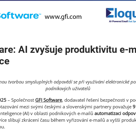
are: AI zvyšuje produktivitu e-
ce
nou tvorbou smysluplných odpovědí se při využívání elektronické po
podnikových uživatelů
025
– Společnost
GFI Software
, dodavatel řešení bezpečnosti v po
dotazování mezi svými českými a slovenskými partnery považuje
9
inteligence (AI) v oblasti podnikových e-mailů
automatizaci odpov
více slibují zkrácení času během vyřizování e-mailů a vyšší produkt
ou.