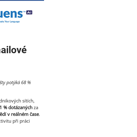
mailové
šty potýká 68 %
dnikových sítích,
1 % dotázaných
za
ědí v reálném čase
.
ivitu při práci