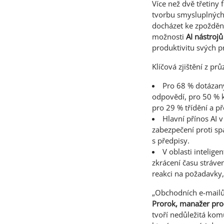
Více než dvě třetiny
tvorbu smysluplných
docházet ke zpoždění
možnosti
AI nástrojů
produktivitu svých p
Klíčová zjištění z pr
Pro 68 % dotázan
odpovědí, pro 50 % 
pro 29 % třídění a př
Hlavní přínos AI 
zabezpečení proti s
s předpisy.
V oblasti intelig
zkrácení času stráve
reakci na požadavky,
„Obchodních e-mailů 
Prorok, manažer pro
tvoří nedůležitá kom