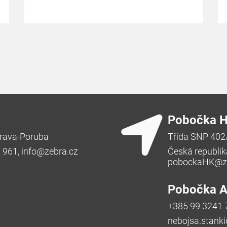
Pobočka H
rava-Poruba
Třída SNP 402
2 961,
info@zebra.cz
Česká republik
pobockaHK@ze
Pobočka Ad
+385 99 3241 
nebojsa.stank