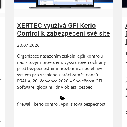
XERTEC využívá GFI Kerio
Control k zabezpečení své sítě
20.07.2026
Organizace nasazením získala lepší kontrolu
nad síťovým provozem, vyšší úroveň ochrany
před bezpečnostními hrozbami a spolehlivý
systém pro vzdálenou práci zaměstnanců
u
PRAHA, 20. července 2026 – Společnost GFI
Software, globální lídr v oblasti bezpeč ...
firewall
,
kerio control
,
vpn
,
síťová bezpečnost
,