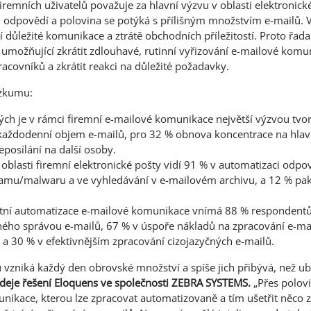
 firemních uživatelů považuje za hlavní výzvu v oblasti elektronic
 odpovědí a polovina se potýká s přílišným množstvím e-mailů.
 důležité komunikace a ztrátě obchodních příležitostí. Proto řada
umožňující zkrátit zdlouhavé, rutinní vyřizování e-mailové komun
racovníků a zkrátit reakci na důležité požadavky.
ůzkumu:
ých je v rámci firemní e-mailové komunikace největší výzvou tv
každodenní objem e-mailů, pro 32 % obnova koncentrace na hlavn
eposílání na další osoby.
v oblasti firemní elektronické pošty vidí 91 % v automatizaci odpo
pamu/malwaru a ve vyhledávání v e-mailovém archivu, a 12 % pak 
entní automatizace e-mailové komunikace vnímá 88 % respondentů 
ného správou e-mailů, 67 % v úspoře nákladů na zpracování e-mail
 a 30 % v efektivnějším zpracování cizojazyčných e-mailů.
vzniká každý den obrovské množství a spíše jich přibývá, než ub
deje řešení Eloquens ve společnosti ZEBRA SYSTEMS.
„Přes polov
unikace, kterou lze zpracovat automatizovaně a tím ušetřit něco z