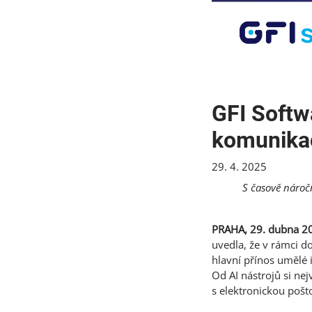
GFI Softw
komunika
29. 4. 2025
S časově nároč
PRAHA, 29. dubna 2
uvedla, že v rámci 
hlavní přínos umělé 
Od AI nástrojů si nej
s elektronickou pošt