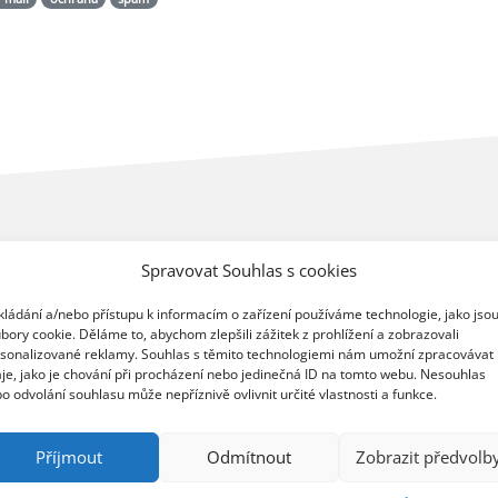
Spravovat Souhlas s cookies
kládání a/nebo přístupu k informacím o zařízení používáme technologie, jako jso
bory cookie. Děláme to, abychom zlepšili zážitek z prohlížení a zobrazovali
sonalizované reklamy. Souhlas s těmito technologiemi nám umožní zpracovávat
je, jako je chování při procházení nebo jedinečná ID na tomto webu. Nesouhlas
o odvolání souhlasu může nepříznivě ovlivnit určité vlastnosti a funkce.
Příjmout
Odmítnout
Zobrazit předvolb