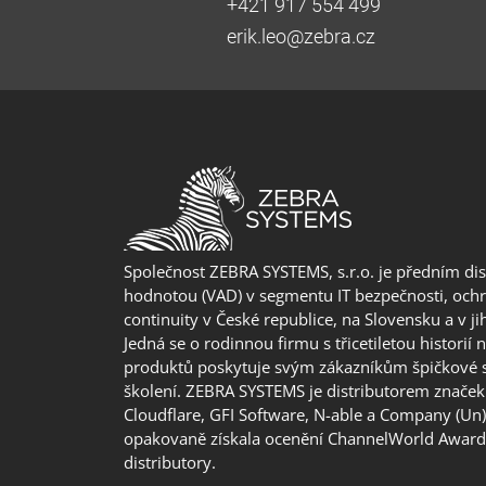
+421 917 554 499
erik.leo@zebra.cz
Společnost ZEBRA SYSTEMS, s.r.o. je předním di
hodnotou (VAD) v segmentu IT bezpečnosti, ochr
continuity v České republice, na Slovensku a v j
Jedná se o rodinnou firmu s třicetiletou historií 
produktů poskytuje svým zákazníkům špičkové 
školení. ZEBRA SYSTEMS je distributorem značek 
Cloudflare, GFI Software, N-able a Company (Un
opakovaně získala ocenění ChannelWorld Awards
distributory.