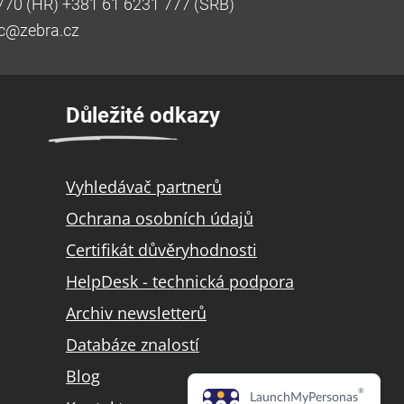
770 (HR) +381 61 6231 777 (SRB)
ic@zebra.cz
Důležité odkazy
Vyhledávač partnerů
Ochrana osobních údajů
Certifikát důvěryhodnosti
HelpDesk - technická podpora
Archiv newsletterů
Databáze znalostí
Blog