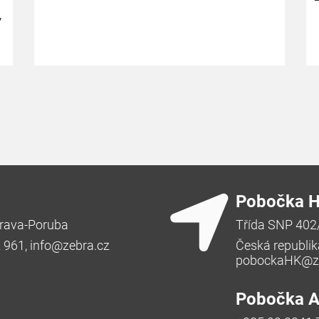
,
Pobočka H
rava-Poruba
Třída SNP 402
2 961,
info@zebra.cz
Česká republik
pobockaHK@ze
Pobočka Ad