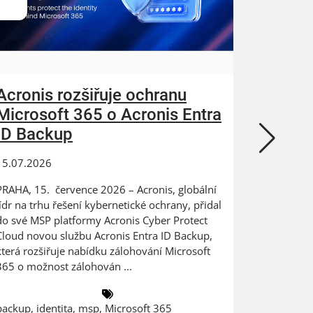
Acronis rozšiřuje ochranu
ZEBRA
Microsoft 365 o Acronis Entra
N-abl
ID Backup
kybern
15.07.2026
24.06.202
PRAHA, 15. července 2026 – Acronis, globální
Digitaliza
lídr na trhu řešení kybernetické ochrany, přidal
výrobce na
do své MSP platformy Acronis Cyber Protect
dat PRAHA
Cloud novou službu Acronis Entra ID Backup,
ZEBRA SYST
která rozšiřuje nabídku zálohování Microsoft
českém a 
365 o možnost zálohován ...
společnost
backup
,
identita
,
msp
,
Microsoft 365
antivirus
,