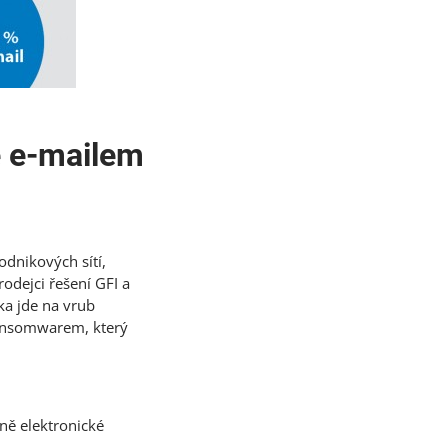
e e-mailem
dnikových sítí,
odejci řešení GFI a
ka jde na vrub
ransomwarem, který
ně elektronické