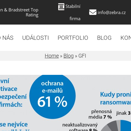
Stabilní
n & Bradstreet Top
info@zebra.cz
Rating
firma
 NÁS
UDÁLOSTI
PORTFOLIO
BLOG
KO
Home
»
Blog
»
GFI