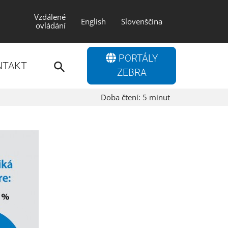
Vzdálené
English
Slovenščina
ovládání
Search
PORTÁLY
for:
NTAKT
Search Button
ZEBRA
Doba čtení:
5
minut