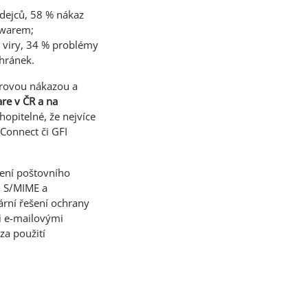
odejců, 58 % nákaz
twarem;
a viry, 34 % problémy
hránek.
arovou nákazou a
re v ČR a na
hopitelné, že nejvíce
 Connect či GFI
šení poštovního
L, S/MIME a
rní řešení ochrany
i e-mailovými
za použití