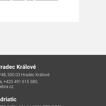
radec Králové
/48, 500 03 Hradec Králové
a, +420 491 615 380,
bra.cz
riatic