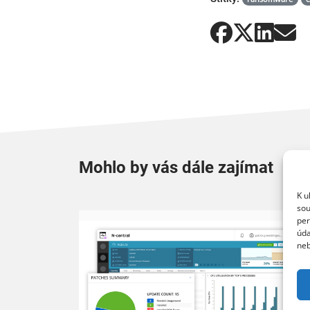
Mohlo by vás dále zajímat
K u
sou
per
úda
neb