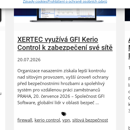
Zásady cookies
Prohlášení o ochraně osobních údajů
XERTEC využívá GFI Kerio
Control k zabezpečení své sítě
20.07.2026
Organizace nasazením získala lepší kontrolu
nad síťovým provozem, vyšší úroveň ochrany
před bezpečnostními hrozbami a spolehlivý
systém pro vzdálenou práci zaměstnanců
u
PRAHA, 20. července 2026 – Společnost GFI
Software, globální lídr v oblasti bezpeč ...
firewall
,
kerio control
,
vpn
,
síťová bezpečnost