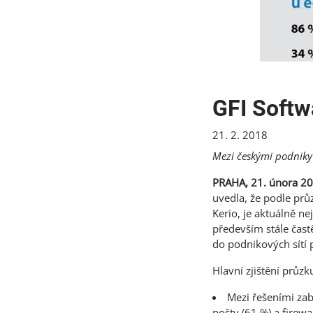
GFI Softw
21. 2. 2018
Mezi českými podniky 
PRAHA, 21. února 2
uvedla, že podle pr
Kerio, je aktuálně ne
především stále čas
do podnikových sítí 
Hlavní zjištění průz
Mezi řešeními zab
pošty (61 %) a firewa