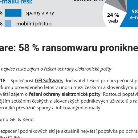
are: 58 % ransomwaru pronikn
nejvíce roste zájem o řešení ochrany elektronické pošty
018
– Společnost
GFI Software
,
dodavatel řešení pro bezpečnost po
ůzkumu provedeného letos v únoru mezi českými a slovenskými pr
jvětší zájem o
řešení ochrany elektronické pošty
. Rostoucí poptáv
tějším setkáním českých a slovenských podnikových uživatelů s 
proniká převážně spamy a infikovanými e-maily.
kumu GFI & Kerio:
ezpečení podnikových sítí je aktuálně největší poptávka po ochra
llu (53 %);