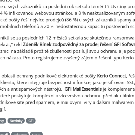
u svých zákazníků za poslední rok setkalo téměř tři čtvrtiny pr
24 % infikovanou webovou stránkou a 8 % neaktualizovaným sof
nické pošty řeší nejvíce prodejců (86 %) u svých zákazníků spamy 
 mobilních telefonů a 20 % nedostatečnou kapacitu poštovních sc
níků se za posledních 12 měsíců setkala se skutečnou ransomw
ekrát,“ řekl
Zdeněk Bínek zodpovědný za prodej řešení GFI Softwa
azníci na základě prožité zkušenosti posilují svou ochranu a je poc
jich nákaza. Proto registrujeme zvýšený zájem o řešení typu Kerio
v oblasti ochrany podnikové elektronické pošty
Kerio Connect
, ře
lienta, které integruje bezpečnostní funkce, jako je šifrování SS
vých a antispamových nástrojů.
GFI MailEssentials
je komplementá
které poskytuje komplexní a vícevrstvou ochranu před aktuálním
dnikové sítě před spamem, e-mailovými viry a dalším malwarem 
ií.
ávy
Novinky
GFI
-mail
ochrana
spam