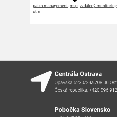
patch management
,
msp
,
vzdálený monitoring
utm
Centrála Ostrava
Opavská 6230/29a,708 00 Ost
Česká republika, +420 596 91
Pobočka Slovensko