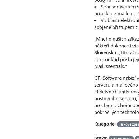
S ransomwarem se 
proniklo e-mailem, 
V oblasti elektro
spojené přístupem z
„Mnoho našich zákaz
někteří dokonce i víc
Slovensku
. „Tito zák
tam, odkud přišla je
MailEssentials.“
GFI Software nabízí 
serveru a mailového k
efektivních antiviro
poštovního serveru, 
hrozbami. Chrání po
pokročilých technolog
Kategorie:
Tiskové zpr
Štítky:
ransomware
e