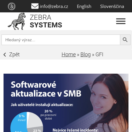
info@zebra.cz
English
Slovenščina
ZEBRA
SYSTEMS
Search Butt
Search
for:
Zpět
Home
»
Blog
»
GFI