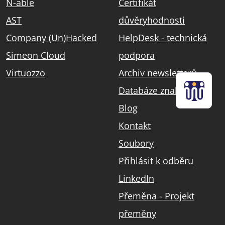
N-able
Certifikát
AST
důvěryhodnosti
Company (Un)Hacked
HelpDesk - technická
Simeon Cloud
podpora
Virtuozzo
Archiv newsletterů
Databáze znalostí
Blog
Kontakt
Soubory
Přihlásit k odběru
LinkedIn
Přeměna - Projekt
přeměny