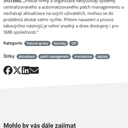
SYSTEMS.
„Pokud firmy a organizace nevyužívají systémy
centralizovaného a automatizovaného patch managementu a
nechávají aktualizace na svých uživatelích, mohou se do
problémů dostat velmi rychle. Přitom nasazení a provoz
takovýchto nástrojů je velmi snadný a dnes dostupný i pro
SMB společnosti.“
Kategorie:
Tiskové zprávy
Novinky
GFI
Štítky:
aktualizace
patch management
zranitelnost
záplaty
Mohlo by vás dále zajímat