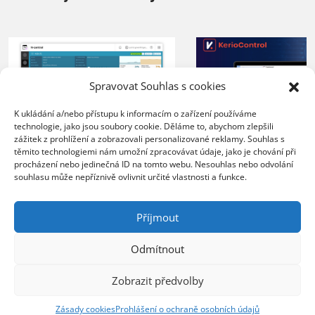
Spravovat Souhlas s cookies
K ukládání a/nebo přístupu k informacím o zařízení používáme
technologie, jako jsou soubory cookie. Děláme to, abychom zlepšili
zážitek z prohlížení a zobrazovali personalizované reklamy. Souhlas s
XERTEC využívá
těmito technologiemi nám umožní zpracovávat údaje, jako je chování při
ZEBRA SYSTEMS:
procházení nebo jedinečná ID na tomto webu. Nesouhlas nebo odvolání
Kerio Control
souhlasu může nepříznivě ovlivnit určité vlastnosti a funkce.
společnost COMTEC
k zabezpečení 
úspěšně řídí svůj růst
sítě
s řešením N-able N-
Příjmout
central
20.07.2026
Odmítnout
Organizace nasazením 
23.07.2026
lepší kontrolu nad síť
Zobrazit předvolby
Poskytovatel MSP služeb
provozem, vyšší úrov
zvládá rostoucí počet
ochrany před bezpečn
Zásady cookies
Prohlášení o ochraně osobních údajů