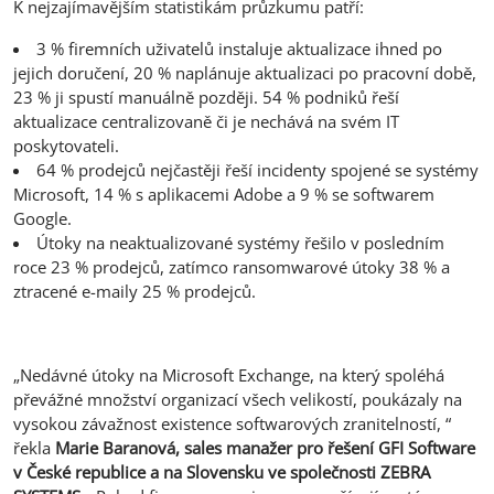
K nejzajímavějším statistikám průzkumu patří:
3 % firemních uživatelů instaluje aktualizace ihned po
jejich doručení, 20 % naplánuje aktualizaci po pracovní době,
23 % ji spustí manuálně později. 54 % podniků řeší
aktualizace centralizovaně či je nechává na svém IT
poskytovateli.
64 % prodejců nejčastěji řeší incidenty spojené se systémy
Microsoft, 14 % s aplikacemi Adobe a 9 % se softwarem
Google.
Útoky na neaktualizované systémy řešilo v posledním
roce 23 % prodejců, zatímco ransomwarové útoky 38 % a
ztracené e-maily 25 % prodejců.
„Nedávné útoky na Microsoft Exchange, na který spoléhá
převážné množství organizací všech velikostí, poukázaly na
vysokou závažnost existence softwarových zranitelností, “
řekla
Marie Baranová, sales manažer pro řešení GFI Software
v České republice a na Slovensku ve společnosti ZEBRA