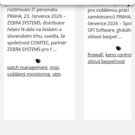
zákazníků bez nutnosti
hrozbami a spolehlivý
rozšiřování IT personálu
pro vzdálenou práci
PRAHA, 23. července 2026 –
zaměstnanců PRAHA, 2
ZEBRA SYSTEMS, distributor
července 2026 – Spole
řešení N-able na českém a
GFI Software, globální 
slovenském trhu, uvedla, že
oblasti bezpeč ...
společnost COMTEC, partner
ZEBRA SYSTEMS pro ř ...
firewall
,
kerio control
,
síťová bezpečnost
patch management
,
msp
,
vzdálený monitoring
,
utm