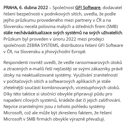
PRAHA, 6. dubna 2022
– Společnost
GFI Software
, dodavatel
řešení bezpečnosti v podnikových sítích, uvedla, že podle
jejího průzkumu provedeného mezi partnery v ČR a na
Slovensku necelá polovina malých a středních firem (SMB)
stále nechává
aktualizace svých systémů na svých uživatelích
.
Průzkum byl proveden v únoru 2022 mezi prodejci
společnosti ZEBRA SYSTEMS, distributora řešení GFI Software
v ČR, na Slovensku a jihovýchodní Evropě.
Respondenti rovněž uvedli, že vedle ransomwarových útoků
a ztracených e-mailů řeší nejčastěji se svými zákazníky právě
útoky na neaktualizované systémy. Využívání zranitelností
v počítačových sítích a softwarových aplikacích je stále
zřetelnější součástí kombinovaných, vícestupňových útoků.
Díky této taktice si útočníci obvykle připravují půdu pro
napadení cílových systémů, krádeže dat či jejich zašifrování.
Nejvíce zranitelnými jsou z tohoto pohledu systémy
Microsoft, což ale může být zkresleno faktem, že řešení
Microsoft v SMB firmách obvykle výrazně převažují.