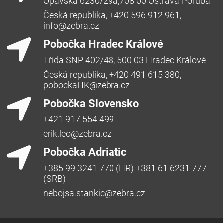
Opavská 6230/29a,708 00 Ostrava-Poruba
Česká republika, +420 596 912 961,
info@zebra.cz
Pobočka Hradec Králové
Třída SNP 402/48, 500 03 Hradec Králové
Česká republika, +420 491 615 380,
pobockaHK@zebra.cz
Pobočka Slovensko
+421 917 554 499
erik.leo@zebra.cz
Pobočka Adriatic
+385 99 3241 770 (HR) +381 61 6231 777
(SRB)
nebojsa.stankic@zebra.cz