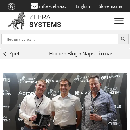
info@zebra.cz
English
Slovenščina
ZEBRA
SYSTEMS
Search Butt
Search
for:
Zpět
Home
»
Blog
»
Napsali o nás