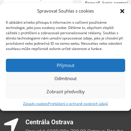
firewall
,
kerio control
,
síťová bezpečnost
Spravovat Souhlas s cookies
patch management
,
msp
,
vzdálený monitoring
,
utm
K ukládání a/nebo přístupu k informacím o zařízení používáme
technologie, jako jsou soubory cookie. Děláme to, abychom zlepšili
zážitek z prohlížení a zobrazovali personalizované reklamy. Souhlas s
těmito technologiemi nám umožní zpracovávat údaje, jako je chování při
procházení nebo jedinečná ID na tomto webu. Nesouhlas nebo odvolání
souhlasu může nepříznivě ovlivnit určité vlastnosti a funkce.
Příjmout
Odmítnout
Zobrazit předvolby
Zásady cookies
Prohlášení o ochraně osobních údajů
Centrála Ostrava