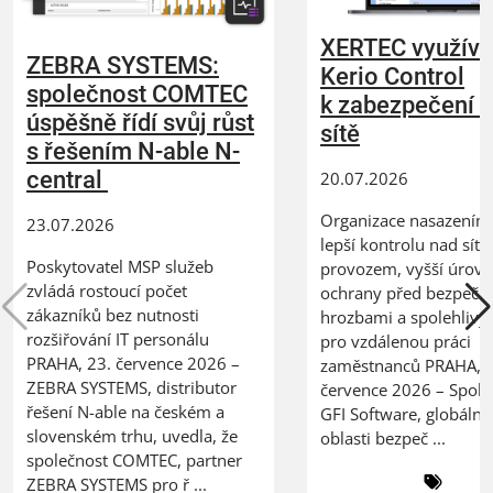
XERTEC využívá
ZEBRA SYSTEMS:
Kerio Control
společnost COMTEC
k zabezpečení 
úspěšně řídí svůj růst
sítě
s řešením N-able N-
central
20.07.2026
Organizace nasazením 
23.07.2026
lepší kontrolu nad síť
Poskytovatel MSP služeb
provozem, vyšší úrov
zvládá rostoucí počet
ochrany před bezpečn
zákazníků bez nutnosti
hrozbami a spolehlivý
rozšiřování IT personálu
pro vzdálenou práci
PRAHA, 23. července 2026 –
zaměstnanců PRAHA, 2
ZEBRA SYSTEMS, distributor
července 2026 – Spole
řešení N-able na českém a
GFI Software, globální 
slovenském trhu, uvedla, že
oblasti bezpeč ...
společnost COMTEC, partner
ZEBRA SYSTEMS pro ř ...