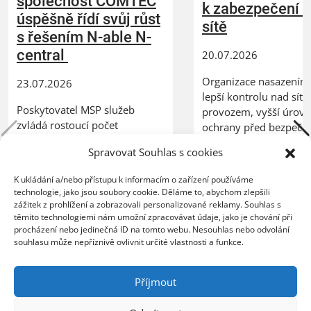
společnost COMTEC
k zabezpečení 
úspěšně řídí svůj růst
sítě
s řešením N-able N-
central
20.07.2026
Organizace nasazením 
23.07.2026
lepší kontrolu nad síť
Poskytovatel MSP služeb
provozem, vyšší úrov
zvládá rostoucí počet
ochrany před bezpečn
zákazníků bez nutnosti
hrozbami a spolehlivý
Spravovat Souhlas s cookies
rozšiřování IT personálu
pro vzdálenou práci
PRAHA, 23. července 2026 –
zaměstnanců PRAHA, 2
K ukládání a/nebo přístupu k informacím o zařízení používáme
ZEBRA SYSTEMS, distributor
července 2026 – Spole
technologie, jako jsou soubory cookie. Děláme to, abychom zlepšili
řešení N-able na českém a
GFI Software, globální 
zážitek z prohlížení a zobrazovali personalizované reklamy. Souhlas s
slovenském trhu, uvedla, že
těmito technologiemi nám umožní zpracovávat údaje, jako je chování při
oblasti bezpeč ...
procházení nebo jedinečná ID na tomto webu. Nesouhlas nebo odvolání
společnost COMTEC, partner
souhlasu může nepříznivě ovlivnit určité vlastnosti a funkce.
ZEBRA SYSTEMS pro ř ...
firewall
,
kerio control
,
síťová bezpečnost
Příjmout
patch management
,
msp
,
vzdálený monitoring
,
utm