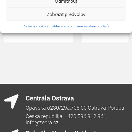
Odmítnout
Zobrazit předvolby
Zásady cookies
Prohlášení o ochraně osobních údajů
Centrála Ostrava
Opavská 6230/29a,708 00 Ostrava-Poruba
Česká republika, +420 596 912 961,
info@zebra.cz