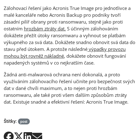
Zálohovací řešení jako Acronis True Image pro jednotlivce a
malé kanceláře nebo Acronis Backup pro podniky tvoří
zásadní pilíř obrany proti ransomwaru, stejně jako proti
ostatním
hrozbám ztráty dat.
S účinným zálohováním
dokážete přežít útoky ransomwaru a vyhnout se platbám
výkupného za svá data. Dokážete snadno obnovit svá data do
stavu před útokem. A protože následné
výpadky provozu
mohou být rovněž nákladné
, dokážete obnovit fungování
napadených systémů v co nejkratším čase.
Žádná anti-malwarová ochrana není dokonalá, a proto
využíváním zálohovacího řešení učiníte pro bezpečnost svých
dat v dané chvíli maximum, a to nejen proti hrozbám
ransomwaru, ale také proti všem dalším způsobům ztráty
dat. Existuje snadné a efektivní řešení: Acronis True Image.
Štítky:
post