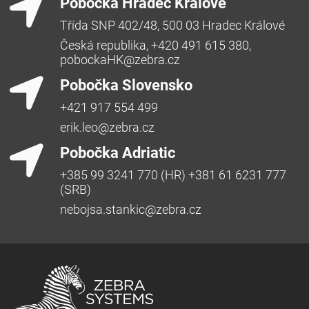
Pobočka Hradec Králové
Třída SNP 402/48, 500 03 Hradec Králové
Česká republika, +420 491 615 380,
pobockaHK@zebra.cz
Pobočka Slovensko
+421 917 554 499
erik.leo@zebra.cz
Pobočka Adriatic
+385 99 3241 770 (HR) +381 61 6231 777
(SRB)
nebojsa.stankic@zebra.cz