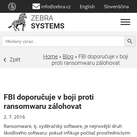
info@zebra.cz
English
Slovenščina
ZEBRA
SYSTEMS
Search Butt
Search
for:
Home
»
Blog
»
FBI doporučuje v boji
Zpět
proti ransomwaru zálohovat
FBI doporučuje v boji proti
ransomwaru zálohovat
2. 7. 2016
Ransomware, tj. vyděračský software, je nejnovější druh
škodlivého softwaru: pokud infikuje počítač prostřednictvím