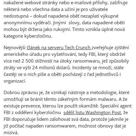
nakažené webové stránky nebo e-mailové přílohy, zašifruje
některá nebo všechna data a učiní je pro uživatele
nedostupná – dokud napadená oběť nezaplatí výkupné
anonymnímu vyděrači. Jinými slovy, data napadené oběti
mohou být držena jako rukojmí. Tímto vznikla úplně nová
kategorie kyberzločinu.
Nejnovější
článek na serveru Tech Crunch
zveřejňuje zjištění
amerického úřadu pro vyšetřování, tedy FBI, který obdržel
více než 2 500 stížností na útoky ransomwaru, jež způsobily
ztráty ve výši 24 milionů dolarů. Incidenty se množí, stále
častěji se o nich píše a oběti pocházejí z řad jednotlivců i
organizací.
Dobrou zprávou je, že vznikají nástroje a metodologie, které
umožňují se bránit těmto zákeřným formám malwaru. A že
existuje prevence, kterou lze použít okamžitě. Speciální agent
FBI z oddělení kyberzločinu
sdělil listu Washington Post
, že
FBI doporučuje lidem zálohovat svá data, protože jakmile je
již počítač napaden ransomwarem, možnost obnovy dat je
mizivá.