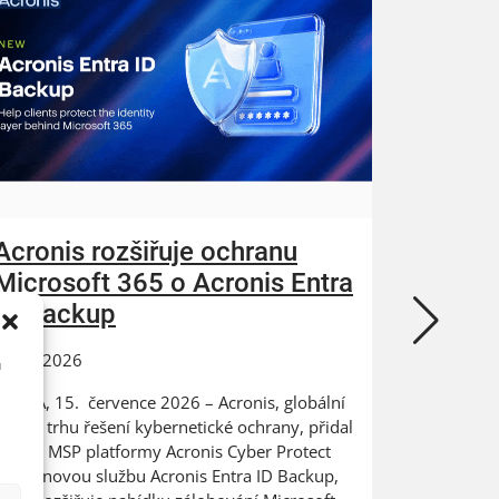
Acronis rozšiřuje ochranu
ZEBRA
Microsoft 365 o Acronis Entra
N-abl
ID Backup
kybern
15.07.2026
24.06.202
u
PRAHA, 15. července 2026 – Acronis, globální
Digitaliza
lídr na trhu řešení kybernetické ochrany, přidal
výrobce na
do své MSP platformy Acronis Cyber Protect
dat PRAHA
Cloud novou službu Acronis Entra ID Backup,
ZEBRA SYST