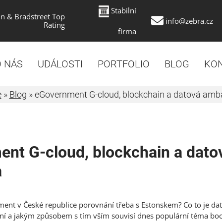
Stabilní
n & Bradstreet Top
info@zebra.cz
Rating
firma
 NÁS
UDÁLOSTI
PORTFOLIO
BLOG
KO
e
»
Blog
»
eGovernment G-cloud, blockchain a datová am
nt G-cloud, blockchain a dato
a
ement v České republice porovnání třeba s Estonskem? Co to je d
čení a jakým způsobem s tím vším souvisí dnes populární téma bo