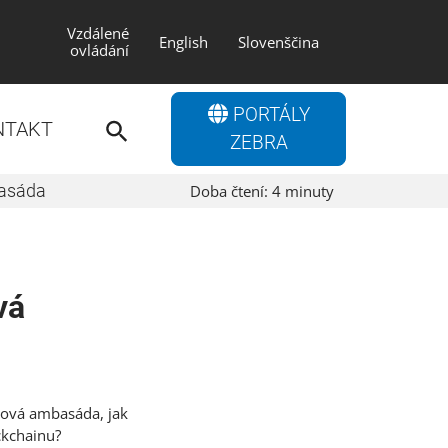
Vzdálené
English
Slovenščina
ovládání
Search
PORTÁLY
for:
NTAKT
Search Button
ZEBRA
basáda
Doba čtení:
4
minuty
vá
atová ambasáda, jak
ckchainu?