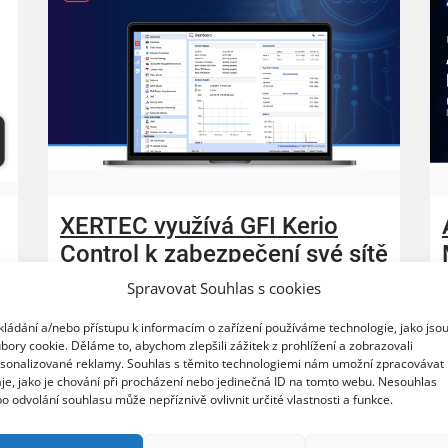
XERTEC využívá GFI Kerio
Control k zabezpečení své sítě
Spravovat Souhlas s cookies
20.07.2026
kládání a/nebo přístupu k informacím o zařízení používáme technologie, jako jso
Organizace nasazením získala lepší kontrolu
bory cookie. Děláme to, abychom zlepšili zážitek z prohlížení a zobrazovali
nad síťovým provozem, vyšší úroveň ochrany
sonalizované reklamy. Souhlas s těmito technologiemi nám umožní zpracovávat
před bezpečnostními hrozbami a spolehlivý
je, jako je chování při procházení nebo jedinečná ID na tomto webu. Nesouhlas
systém pro vzdálenou práci zaměstnanců
o odvolání souhlasu může nepříznivě ovlivnit určité vlastnosti a funkce.
u
PRAHA, 20. července 2026 – Společnost GFI
Software, globální lídr v oblasti bezpeč ...