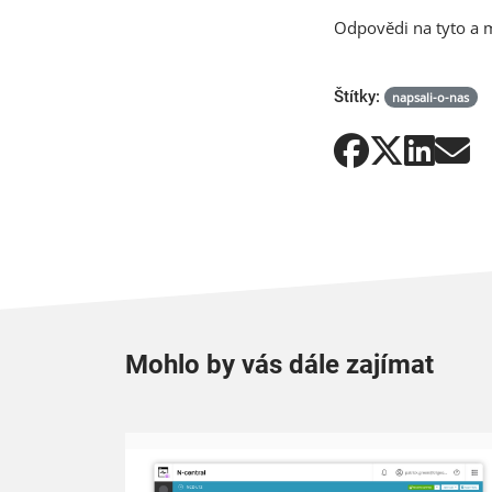
Odpovědi na tyto a m
Štítky:
napsali-o-nas
Mohlo by vás dále zajímat