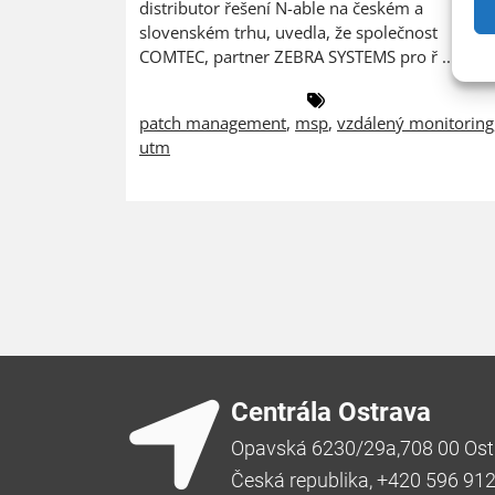
distributor řešení N-able na českém a
slovenském trhu, uvedla, že společnost
COMTEC, partner ZEBRA SYSTEMS pro ř ...
patch management
,
msp
,
vzdálený monitoring
utm
Centrála Ostrava
Opavská 6230/29a,708 00 Ost
Česká republika, +420 596 91