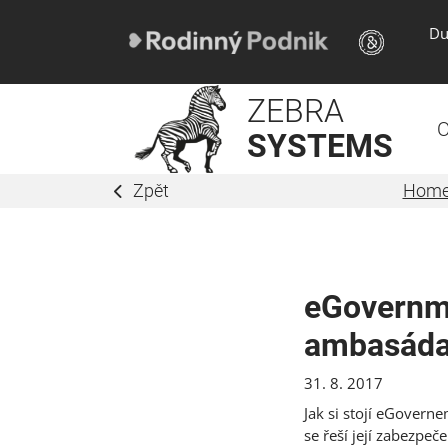
Du
ZEBRA
O
SYSTEMS
Zpět
Hom
eGovernme
ambasád
31. 8. 2017
Jak si stojí eGovern
se řeší její zabezpe