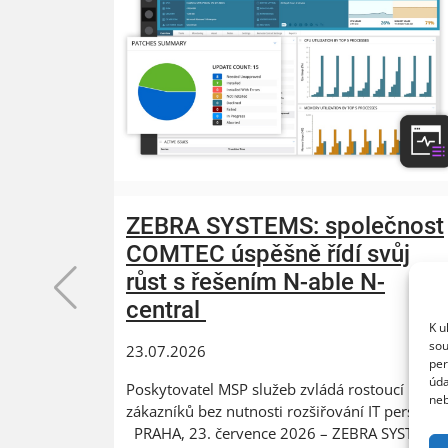
ZEBRA SYSTEMS: společnost
COMTEC úspěšně řídí svůj
růst s řešením N-able N-
central
K u
sou
23.07.2026
per
úda
Poskytovatel MSP služeb zvládá rostoucí počet
neb
zákazníků bez nutnosti rozšiřování IT personál
PRAHA, 23. července 2026 – ZEBRA SYSTEMS,