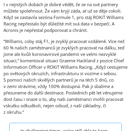
I v nejistých dobách je dobré vědět, že se na své partnery
můžete spolehnout. Že vám kryjí záda, ať už se děje cokoli.
Když se zastavila sezóna Formule 1, pro stáj ROKiT Williams
Racing nepřestalo být důležité mít svá data v bezpečí. A
Acronis je nepřestal podporovat a chránit.
“Williams, coby stáj F1, je zvyklý pracovat vzdáleně. Více než
60 % našich zaměstnanců je zvyklých pracovat na dálku, teď
jsme ale kvůli koronavirové pandemii ve velmi nezvyklé
situaci,“ komentoval situaci Graeme Hackland z pozice Chief
Information Officer v ROKiT Williams Racing. „Když cestujeme
po světových okruzích, infrastrukturu si vozíme s sebou.
S pomocí našich skvělých partnerů je na těch 5 dnů, co
v zemi strávíme, vždy 100% dostupná. Pak ji sbalíme a
přesuneme do další destinace. Posledních pět let věnujeme
dost času i snaze o to, aby naši zaměstnanci mohli pracovat
vskutku odkudkoli, nejen odsud, z naší základny, či
z okruhu.“
„In challenging times, we’re still able to keep