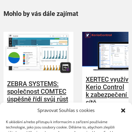
Mohlo by vás dále zajímat
XERTEC využívá
ZEBRA SYSTEMS:
Kerio Control
společnost COMTEC
k zabezpečení 
úspěšně řídí svůj růst
sítě
s řešením N-able N-
Spravovat Souhlas s cookies
central
20.07.2026
K ukládání a/nebo přístupu k informacím o zařízení používáme
Organizace nasazením 
23.07.2026
technologie, jako jsou soubory cookie. Děláme to, abychom zlepšili
lepší kontrolu nad síť