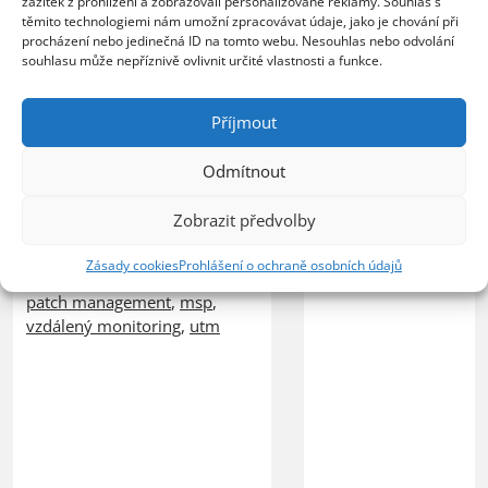
zážitek z prohlížení a zobrazovali personalizované reklamy. Souhlas s
Poskytovatel MSP služeb
těmito technologiemi nám umožní zpracovávat údaje, jako je chování při
provozem, vyšší úrov
procházení nebo jedinečná ID na tomto webu. Nesouhlas nebo odvolání
zvládá rostoucí počet
ochrany před bezpečn
souhlasu může nepříznivě ovlivnit určité vlastnosti a funkce.
zákazníků bez nutnosti
hrozbami a spolehlivý
rozšiřování IT personálu
pro vzdálenou práci
PRAHA, 23. července 2026 –
zaměstnanců PRAHA, 2
Příjmout
ZEBRA SYSTEMS, distributor
července 2026 – Spole
řešení N-able na českém a
GFI Software, globální 
Odmítnout
slovenském trhu, uvedla, že
oblasti bezpeč ...
společnost COMTEC, partner
Zobrazit předvolby
ZEBRA SYSTEMS pro ř ...
firewall
,
kerio control
,
Zásady cookies
Prohlášení o ochraně osobních údajů
síťová bezpečnost
patch management
,
msp
,
vzdálený monitoring
,
utm