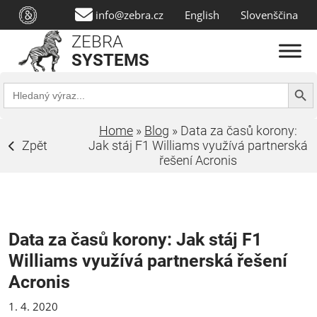
info@zebra.cz
English
Slovenščina
ZEBRA
SYSTEMS
Search Butt
Search
for:
Home
»
Blog
»
Data za časů korony:
Zpět
Jak stáj F1 Williams využívá partnerská
řešení Acronis
Data za časů korony: Jak stáj F1
Williams využívá partnerská řešení
Acronis
1. 4. 2020