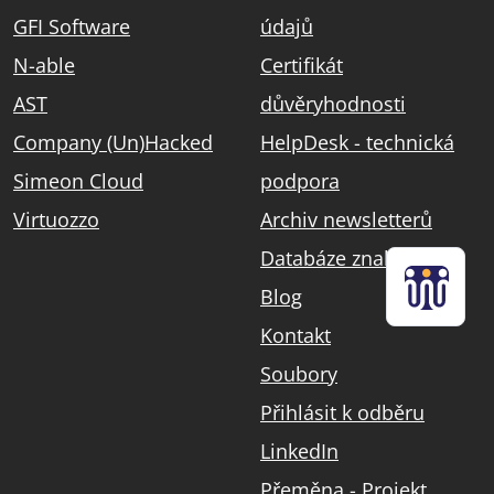
GFI Software
údajů
N-able
Certifikát
AST
důvěryhodnosti
Company (Un)Hacked
HelpDesk - technická
Simeon Cloud
podpora
Virtuozzo
Archiv newsletterů
Databáze znalostí
Blog
Kontakt
Soubory
Přihlásit k odběru
LinkedIn
Přeměna - Projekt