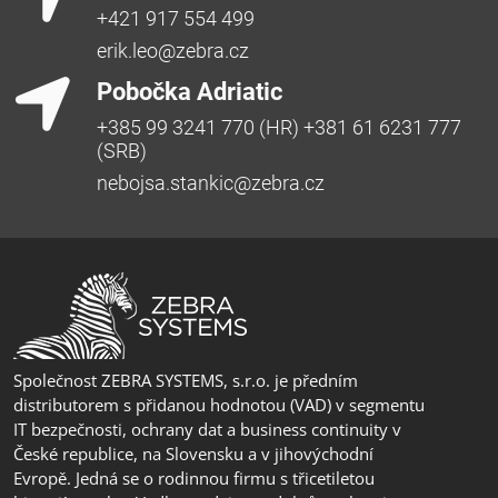
+421 917 554 499
erik.leo@zebra.cz
Pobočka Adriatic
+385 99 3241 770 (HR) +381 61 6231 777
(SRB)
nebojsa.stankic@zebra.cz
Společnost ZEBRA SYSTEMS, s.r.o. je předním
distributorem s přidanou hodnotou (VAD) v segmentu
IT bezpečnosti, ochrany dat a business continuity v
České republice, na Slovensku a v jihovýchodní
Evropě. Jedná se o rodinnou firmu s třicetiletou