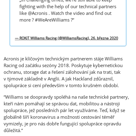
fighting with the help of our technical partners
like @Acronis . Watch the video and find out
more ? #WeAreWilliams ?“
— ROKiT Williams Racing (@WilliamsRacing), 26. března 2020
Acronis je klíčovým technickým partnerem stáje Williams
Racing od začátku sezóny 2018. Poskytuje kybernetickou
ochranu, storage dat a řešení zálohování jak na trati, tak
v týmové základně v Anglii. A jak Hackland zdůraznil,
spolupráce si cení především v tomto krušném období.
“Williams se doopravdy spoléhá na naše technické partnery,
kteří nám pomáhají se správou dat, mobilitou a nástroji
spolupráce, jež posledních pár let využíváme. Teď, když se
globálně šíří koronavirus a možnosti cestování téměř
vymizely, je pro nás dobře fungující spolupráce opravdu
důležitá.“