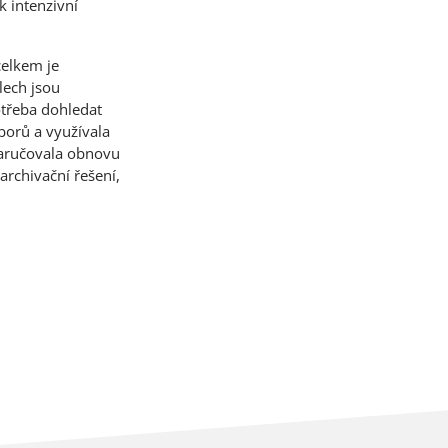
k intenzivní
celkem je
lech jsou
otřeba dohledat
borů a využívala
zaručovala obnovu
archivační řešení,