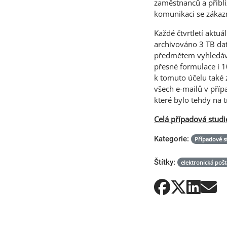
zaměstnanců a přibli
komunikaci se zákaz
Každé čtvrtletí aktu
archivováno 3 TB dat
předmětem vyhledáván
přesné formulace i 1
k tomuto účelu také 
všech e-mailů v příp
které bylo tehdy na t
Celá případová studi
Kategorie:
Případové s
Štítky:
elektronická pošt