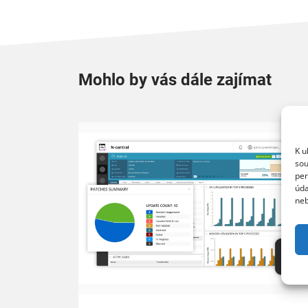
Mohlo by vás dále zajímat
K u
sou
per
úda
neb