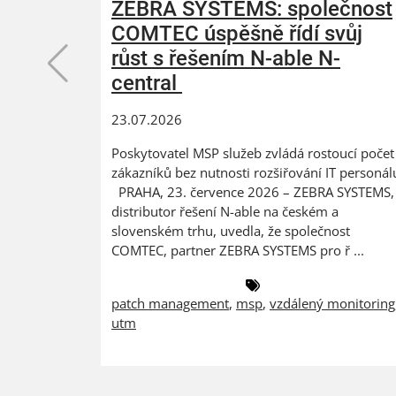
ZEBRA SYSTEMS: společnost
COMTEC úspěšně řídí svůj
růst s řešením N-able N-
central
23.07.2026
Poskytovatel MSP služeb zvládá rostoucí počet
zákazníků bez nutnosti rozšiřování IT personál
PRAHA, 23. července 2026 – ZEBRA SYSTEMS,
distributor řešení N-able na českém a
slovenském trhu, uvedla, že společnost
COMTEC, partner ZEBRA SYSTEMS pro ř ...
patch management
,
msp
,
vzdálený monitoring
utm