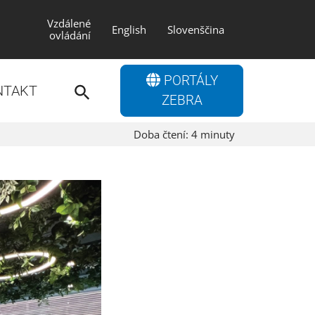
Vzdálené
English
Slovenščina
ovládání
Search
PORTÁLY
for:
NTAKT
Search Button
ZEBRA
Doba čtení:
4
minuty