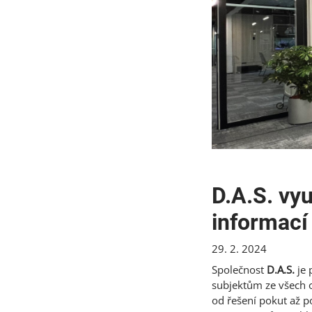
D.A.S. vy
informací
29. 2. 2024
Společnost
D.A.S.
je
subjektům ze všech o
od řešení pokut až p