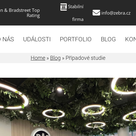
Stabilní
n & Bradstreet Top
info@zebra.cz
Rating
firma
 NÁS
UDÁLOSTI
PORTFOLIO
BLOG
KO
Home
»
Blog
»
Případové studie