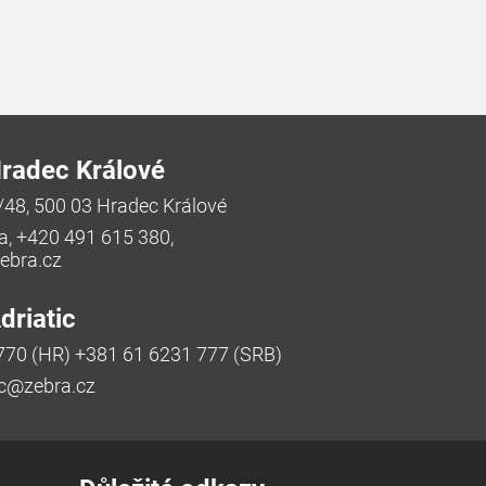
radec Králové
/48, 500 03 Hradec Králové
a, +420 491 615 380,
bra.cz
riatic
770 (HR) +381 61 6231 777 (SRB)
ic@zebra.cz