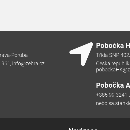
Pobočka H
rava-Poruba
Třída SNP 402
2 961,
info@zebra.cz
Česká republik
pobockaHK@ze
Pobočka Ad
+385 99 3241 
nebojsa.stank