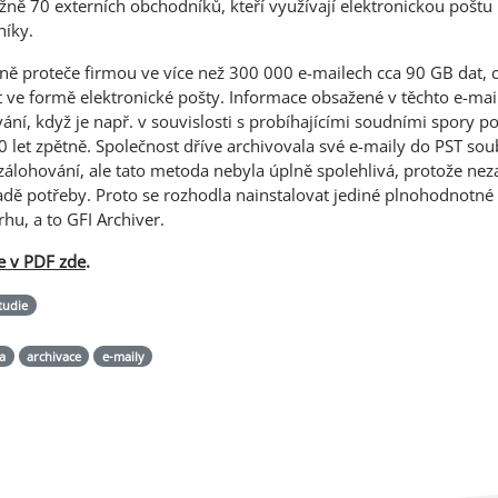
žně 70 externích obchodníků, kteří využívají elektronickou poštu 
níky.
álně proteče firmou ve více než 300 000 e-mailech cca 90 GB dat, 
 ve formě elektronické pošty. Informace obsažené v těchto e-mai
í, když je např. v souvislosti s probíhajícími soudními spory p
0 let zpětně. Společnost dříve archivovala své e-maily do PST sou
zálohování, ale tato metoda nebyla úplně spolehlivá, protože ne
adě potřeby. Proto se rozhodla nainstalovat jediné plnohodnotné 
rhu, a to GFI Archiver.
e v
PDF
zde
.
tudie
a
archivace
e-maily