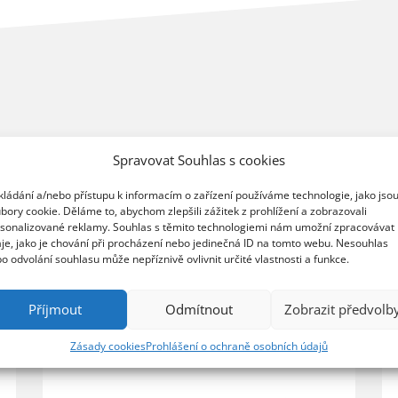
Spravovat Souhlas s cookies
kládání a/nebo přístupu k informacím o zařízení používáme technologie, jako jso
bory cookie. Děláme to, abychom zlepšili zážitek z prohlížení a zobrazovali
sonalizované reklamy. Souhlas s těmito technologiemi nám umožní zpracovávat
je, jako je chování při procházení nebo jedinečná ID na tomto webu. Nesouhlas
o odvolání souhlasu může nepříznivě ovlivnit určité vlastnosti a funkce.
Příjmout
Odmítnout
Zobrazit předvolb
Zásady cookies
Prohlášení o ochraně osobních údajů