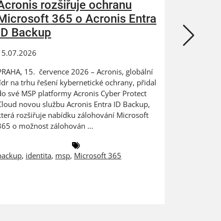
Acronis rozšiřuje ochranu
ZEBRA
Microsoft 365 o Acronis Entra
N-abl
ID Backup
kybern
15.07.2026
24.06.202
PRAHA, 15. července 2026 – Acronis, globální
Digitaliza
lídr na trhu řešení kybernetické ochrany, přidal
výrobce na
do své MSP platformy Acronis Cyber Protect
dat PRAHA
Cloud novou službu Acronis Entra ID Backup,
ZEBRA SYST
která rozšiřuje nabídku zálohování Microsoft
českém a 
365 o možnost zálohován ...
společnost
backup
,
identita
,
msp
,
Microsoft 365
antivirus
,