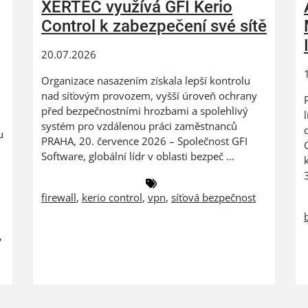
XERTEC využívá GFI Kerio
Control k zabezpečení své sítě
20.07.2026
Organizace nasazením získala lepší kontrolu
nad síťovým provozem, vyšší úroveň ochrany
před bezpečnostními hrozbami a spolehlivý
systém pro vzdálenou práci zaměstnanců
u
PRAHA, 20. července 2026 – Společnost GFI
Software, globální lídr v oblasti bezpeč ...
firewall
,
kerio control
,
vpn
,
síťová bezpečnost
,