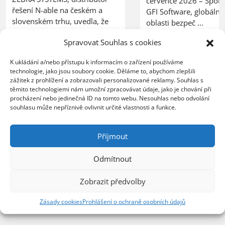
července 2026 – Spole
řešení N-able na českém a
GFI Software, globální 
slovenském trhu, uvedla, že
oblasti bezpeč ...
společnost COMTEC, partner
Spravovat Souhlas s cookies
ZEBRA SYSTEMS pro ř ...
firewall
,
kerio control
,
K ukládání a/nebo přístupu k informacím o zařízení používáme
síťová bezpečnost
technologie, jako jsou soubory cookie. Děláme to, abychom zlepšili
patch management
,
msp
,
zážitek z prohlížení a zobrazovali personalizované reklamy. Souhlas s
vzdálený monitoring
,
utm
těmito technologiemi nám umožní zpracovávat údaje, jako je chování při
procházení nebo jedinečná ID na tomto webu. Nesouhlas nebo odvolání
souhlasu může nepříznivě ovlivnit určité vlastnosti a funkce.
Příjmout
Odmítnout
Zobrazit předvolby
Zásady cookies
Prohlášení o ochraně osobních údajů