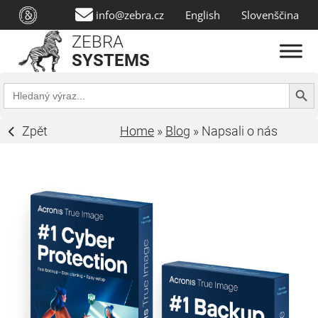
info@zebra.cz
English
Slovenščina
ZEBRA
SYSTEMS
Search Butt
Search
for:
Zpět
Home
»
Blog
»
Napsali o nás