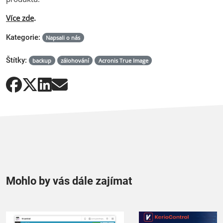
Více zde
.
Kategorie:
Napsali o nás
Štítky:
backup
zálohování
Acronis True Image
Mohlo by vás dále zajímat