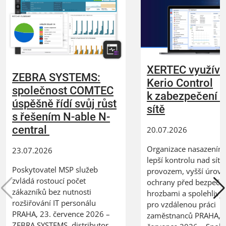
XERTEC využívá
ZEBRA SYSTEMS:
Kerio Control
společnost COMTEC
k zabezpečení 
úspěšně řídí svůj růst
sítě
s řešením N-able N-
central
20.07.2026
Organizace nasazením 
23.07.2026
lepší kontrolu nad síť
Poskytovatel MSP služeb
provozem, vyšší úrov
zvládá rostoucí počet
ochrany před bezpečn
zákazníků bez nutnosti
hrozbami a spolehlivý
rozšiřování IT personálu
pro vzdálenou práci
PRAHA, 23. července 2026 –
zaměstnanců PRAHA, 2
ZEBRA SYSTEMS, distributor