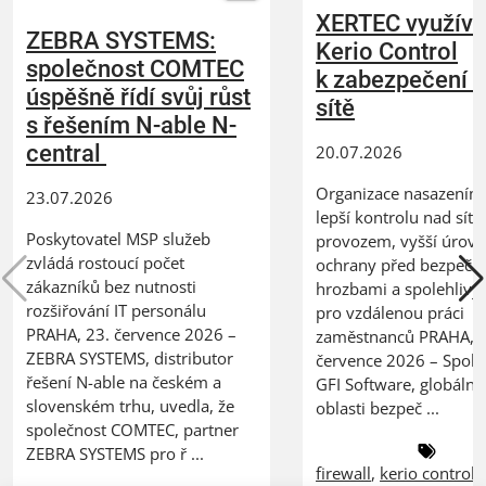
XERTEC využívá
ZEBRA SYSTEMS:
Kerio Control
společnost COMTEC
k zabezpečení 
úspěšně řídí svůj růst
sítě
s řešením N-able N-
central
20.07.2026
Organizace nasazením 
23.07.2026
lepší kontrolu nad síť
Poskytovatel MSP služeb
provozem, vyšší úrov
zvládá rostoucí počet
ochrany před bezpečn
zákazníků bez nutnosti
hrozbami a spolehlivý
rozšiřování IT personálu
pro vzdálenou práci
PRAHA, 23. července 2026 –
zaměstnanců PRAHA, 2
ZEBRA SYSTEMS, distributor
července 2026 – Spole
řešení N-able na českém a
GFI Software, globální 
slovenském trhu, uvedla, že
oblasti bezpeč ...
společnost COMTEC, partner
ZEBRA SYSTEMS pro ř ...
firewall
,
kerio control
,