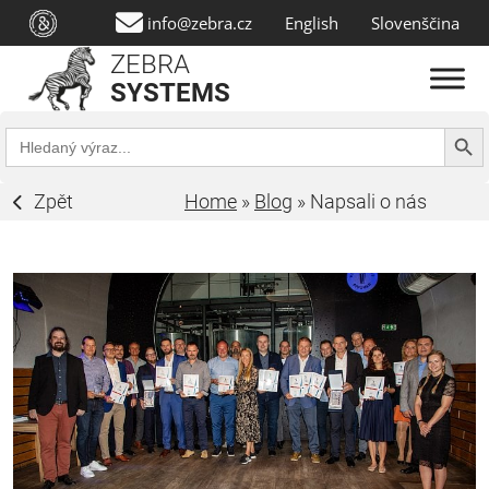
info@zebra.cz
English
Slovenščina
ZEBRA
SYSTEMS
Search Butt
Search
for:
Zpět
Home
»
Blog
»
Napsali o nás