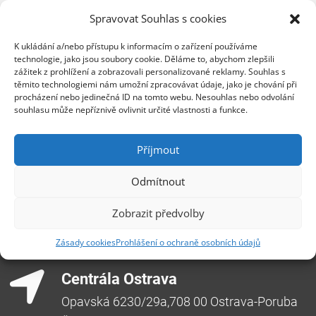
síťová bezpečnost
Spravovat Souhlas s cookies
patch management
,
msp
,
vzdálený monitoring
,
utm
K ukládání a/nebo přístupu k informacím o zařízení používáme
technologie, jako jsou soubory cookie. Děláme to, abychom zlepšili
zážitek z prohlížení a zobrazovali personalizované reklamy. Souhlas s
těmito technologiemi nám umožní zpracovávat údaje, jako je chování při
procházení nebo jedinečná ID na tomto webu. Nesouhlas nebo odvolání
souhlasu může nepříznivě ovlivnit určité vlastnosti a funkce.
Příjmout
Odmítnout
Zobrazit předvolby
Zásady cookies
Prohlášení o ochraně osobních údajů
Centrála Ostrava
Opavská 6230/29a,708 00 Ostrava-Poruba