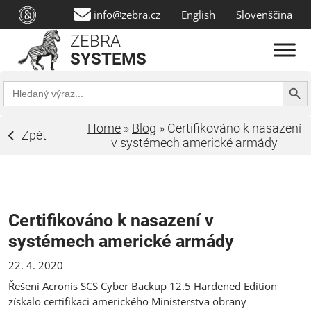
info@zebra.cz
English
Slovenščina
ZEBRA
SYSTEMS
Search Butt
Search
for:
Home
»
Blog
»
Certifikováno k nasazení
Zpět
v systémech americké armády
Certifikováno k nasazení v
systémech americké armády
22. 4. 2020
Řešení Acronis SCS Cyber Backup 12.5 Hardened Edition
získalo certifikaci amerického Ministerstva obrany