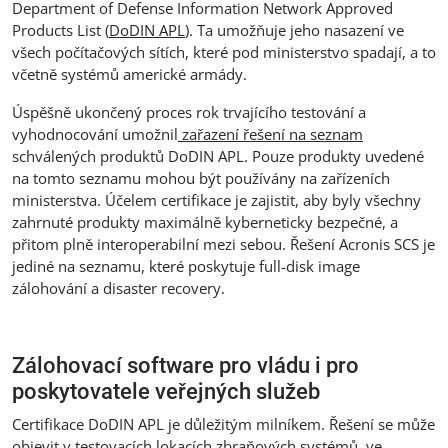
Department of Defense Information Network Approved
Products List (
DoDIN APL
). Ta umožňuje jeho nasazení ve
všech počítačových sítích, které pod ministerstvo spadají, a to
včetně systémů americké armády.
Úspěšně ukončený proces rok trvajícího testování a
vyhodnocování umožnil
zařazení řešení na seznam
schválených produktů DoDIN APL. Pouze produkty uvedené
na tomto seznamu mohou být používány na zařízeních
ministerstva. Účelem certifikace je zajistit, aby byly všechny
zahrnuté produkty maximálně kyberneticky bezpečné, a
přitom plně interoperabilní mezi sebou. Řešení Acronis SCS je
jediné na seznamu, které poskytuje full-disk image
zálohování a disaster recovery.
Zálohovací software pro vládu i pro
poskytovatele veřejných služeb
Certifikace DoDIN APL je důležitým milníkem. Řešení se může
objevit v testovacích lokacích zbraňových systémů, ve