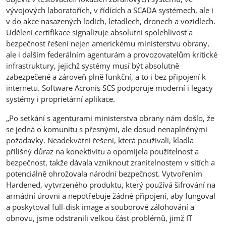
vývojových laboratořích, v řídících a SCADA systémech, ale i
v do akce nasazených lodích, letadlech, dronech a vozidlech.
Udělení certifikace signalizuje absolutní spolehlivost a
bezpečnost řešení nejen americkému ministerstvu obrany,
ale i dalším federálním agenturám a provozovatelům kritické
infrastruktury, jejichž systémy musí být absolutně
zabezpečené a zároveň plně funkční, a to i bez připojení k
internetu. Software Acronis SCS podporuje moderní i legacy
systémy i proprietární aplikace.
„Po setkání s agenturami ministerstva obrany nám došlo, že
se jedná o komunitu s přesnými, ale dosud nenaplněnými
požadavky. Neadekvátní řešení, která používali, kladla
přílišný důraz na konektivitu a opomíjela použitelnost a
bezpečnost, takže dávala vzniknout zranitelnostem v sítích a
potenciálně ohrožovala národní bezpečnost. Vytvořením
Hardened, vytvrzeného produktu, který používá šifrování na
armádní úrovni a nepotřebuje žádné připojení, aby fungoval
a poskytoval full-disk image a souborové zálohování a
obnovu, jsme odstranili velkou část problémů, jimž IT