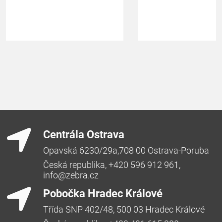
Centrála Ostrava
Opavská 6230/29a,708 00 Ostrava-Poruba
Česká republika, +420 596 912 961,
info@zebra.cz
Pobočka Hradec Králové
Třída SNP 402/48, 500 03 Hradec Králové