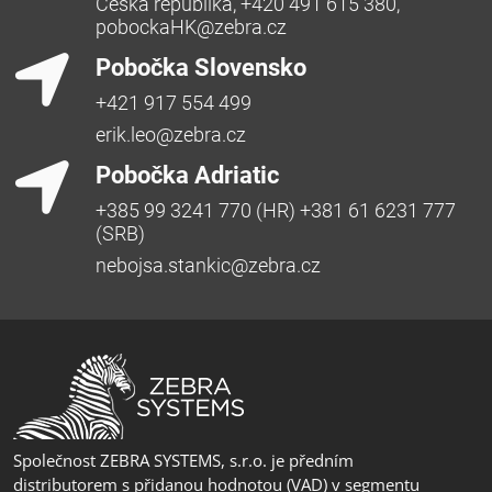
Česká republika, +420 491 615 380,
pobockaHK@zebra.cz
Pobočka Slovensko
+421 917 554 499
erik.leo@zebra.cz
Pobočka Adriatic
+385 99 3241 770 (HR) +381 61 6231 777
(SRB)
nebojsa.stankic@zebra.cz
Společnost ZEBRA SYSTEMS, s.r.o. je předním
distributorem s přidanou hodnotou (VAD) v segmentu