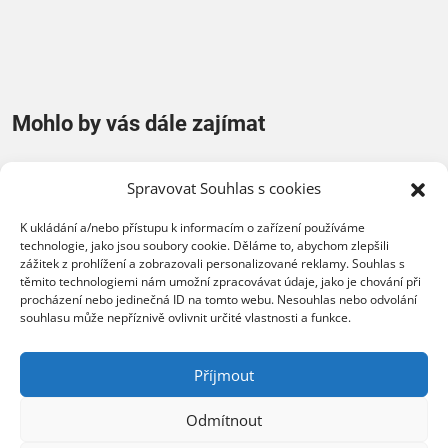
Mohlo by vás dále zajímat
Spravovat Souhlas s cookies
K ukládání a/nebo přístupu k informacím o zařízení používáme
technologie, jako jsou soubory cookie. Děláme to, abychom zlepšili
zážitek z prohlížení a zobrazovali personalizované reklamy. Souhlas s
těmito technologiemi nám umožní zpracovávat údaje, jako je chování při
procházení nebo jedinečná ID na tomto webu. Nesouhlas nebo odvolání
souhlasu může nepříznivě ovlivnit určité vlastnosti a funkce.
XERTEC využívá
ZEBRA SYSTEMS:
Kerio Control
Příjmout
společnost COMTEC
k zabezpečení 
úspěšně řídí svůj růst
Odmítnout
sítě
s řešením N-able N-