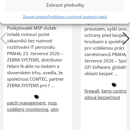
central
Zobrazit předvolby
20.07.2026
Organizace nasazením 
23.07.2026
Zásady cookies
Prohlášení o ochraně osobních údajů
lepší kontrolu nad síť
Poskytovatel MSP služeb
provozem, vyšší úrov
zvládá rostoucí počet
ochrany před bezpečn
zákazníků bez nutnosti
hrozbami a spolehlivý
rozšiřování IT personálu
pro vzdálenou práci
PRAHA, 23. července 2026 –
zaměstnanců PRAHA, 2
ZEBRA SYSTEMS, distributor
července 2026 – Spole
řešení N-able na českém a
GFI Software, globální 
slovenském trhu, uvedla, že
oblasti bezpeč ...
společnost COMTEC, partner
ZEBRA SYSTEMS pro ř ...
firewall
,
kerio control
,
síťová bezpečnost
patch management
,
msp
,
vzdálený monitoring
,
utm