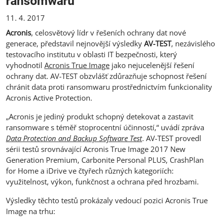
ransomwaru
11. 4. 2017
Acronis
, celosvětový lídr v řešeních ochrany dat nové
generace, představil nejnovější výsledky
AV-TEST
, nezávislého
testovacího institutu v oblasti IT bezpečnosti, který
vyhodnotil
Acronis True Image
jako nejucelenější řešení
ochrany dat. AV-TEST obzvlášť zdůrazňuje schopnost řešení
chránit data proti ransomwaru prostřednictvím funkcionality
Acronis Active Protection.
„Acronis je jediný produkt schopný detekovat a zastavit
ransomware s téměř stoprocentní účinností,“ uvádí zpráva
Data Protection and Backup Software Test
. AV-TEST provedl
sérii testů srovnávající Acronis True Image 2017 New
Generation Premium, Carbonite Personal PLUS, CrashPlan
for Home a iDrive ve čtyřech různých kategoriích:
využitelnost, výkon, funkčnost a ochrana před hrozbami.
Výsledky těchto testů prokázaly vedoucí pozici Acronis True
Image na trhu: