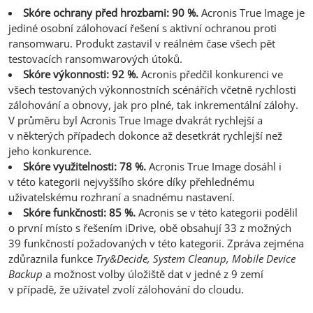
Skóre ochrany před hrozbami: 90 %.
Acronis True Image je
jediné osobní zálohovací řešení s aktivní ochranou proti
ransomwaru. Produkt zastavil v reálném čase všech pět
testovacích ransomwarových útoků.
Skóre výkonnosti: 92 %.
Acronis předčil konkurenci ve
všech testovaných výkonnostních scénářích včetně rychlosti
zálohování a obnovy, jak pro plné, tak inkrementální zálohy.
V průměru byl Acronis True Image dvakrát rychlejší a
v některých případech dokonce až desetkrát rychlejší než
jeho konkurence.
Skóre využitelnosti: 78 %.
Acronis True Image dosáhl i
v této kategorii nejvyššího skóre díky přehlednému
uživatelskému rozhraní a snadnému nastavení.
Skóre funkčnosti: 85 %.
Acronis se v této kategorii podělil
o první místo s řešením iDrive, obě obsahují 33 z možných
39 funkčností požadovaných v této kategorii. Zpráva zejména
zdůraznila funkce
Try&Decide, System Cleanup, Mobile Device
Backup
a možnost volby úložiště dat v jedné z 9 zemí
v případě, že uživatel zvolí zálohování do cloudu.