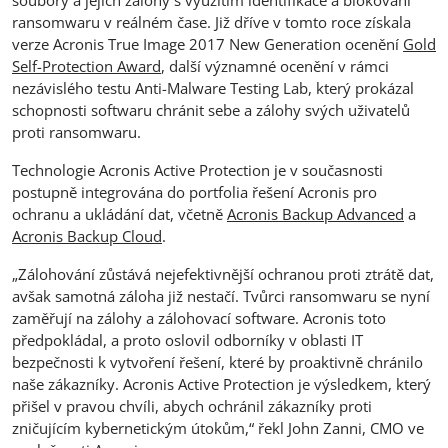
ransomwaru v reálném čase. Již dříve v tomto roce získala
verze Acronis True Image 2017 New Generation ocenění
Gold
Self-Protection Award
, další významné ocenění v rámci
nezávislého testu Anti-Malware Testing Lab, který prokázal
schopnosti softwaru chránit sebe a zálohy svých uživatelů
proti ransomwaru.
Technologie Acronis Active Protection je v současnosti
postupně integrována do portfolia řešení Acronis pro
ochranu a ukládání dat, včetně
Acronis Backup Advanced
a
Acronis Backup Cloud
.
„Zálohování zůstává nejefektivnější ochranou proti ztrátě dat,
avšak samotná záloha již nestačí. Tvůrci ransomwaru se nyní
zaměřují na zálohy a zálohovací software. Acronis toto
předpokládal, a proto oslovil odborníky v oblasti IT
bezpečnosti k vytvoření řešení, které by proaktivně chránilo
naše zákazníky. Acronis Active Protection je výsledkem, který
přišel v pravou chvíli, abych ochránil zákazníky proti
zničujícím kybernetickým útokům,“ řekl John Zanni, CMO ve