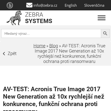
info@zebra.cz
English
Slovenščina
ZEBRA
SYSTEMS
Search Butt
Search
for:
Home
»
Blog
»
AV-TEST: Acronis True
Image 2017 New Generation až 10x
Zpět
rychlejší než konkurence, funkční
ochrana proti ransomwaru
AV-TEST: Acronis True Image 2017
New Generation až 10x rychlejší než
konkurence, funkční ochrana proti