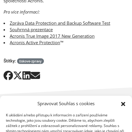
společnosti Acronis.
Pro více informací:
Zpráva Data Protection and Backup Software Test
Souhrnná prezentace
Acronis True Image 2017 New Generation
Acronis Active Protection
™
Štítky:
tiskove-zpravy
Spravovat Souhlas s cookies
K ukládání a/nebo přístupu k informacím o zařízení používáme
technologie, jako jsou soubory cookie. Děláme to, abychom zlepšili
zážitek z prohlížení a zobrazovali personalizované reklamy. Souhlas s
těmito technologiemi nám umožní zpracovávat údaje, jako je chování při