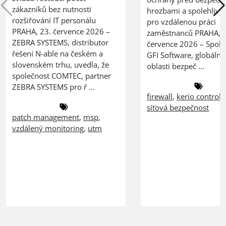
zákazníků bez nutnosti
hrozbami a spolehlivý
rozšiřování IT personálu
pro vzdálenou práci
PRAHA, 23. července 2026 –
zaměstnanců PRAHA, 2
ZEBRA SYSTEMS, distributor
července 2026 – Spole
řešení N-able na českém a
GFI Software, globální 
slovenském trhu, uvedla, že
oblasti bezpeč ...
společnost COMTEC, partner
ZEBRA SYSTEMS pro ř ...
firewall
,
kerio control
,
síťová bezpečnost
patch management
,
msp
,
vzdálený monitoring
,
utm