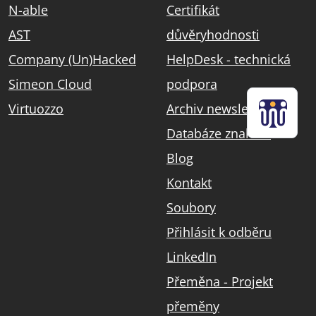
N-able
Certifikát
AST
důvěryhodnosti
Company (Un)Hacked
HelpDesk - technická
Simeon Cloud
podpora
Virtuozzo
Archiv newsletterů
Databáze znalostí
Blog
Kontakt
Soubory
Přihlásit k odběru
LinkedIn
Přeměna - Projekt
přeměny