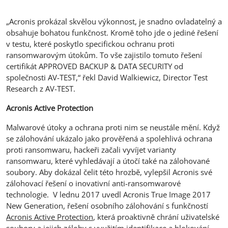
„Acronis prokázal skvělou výkonnost, je snadno ovladatelný a
obsahuje bohatou funkčnost. Kromě toho jde o jediné řešení
v testu, které poskytlo specifickou ochranu proti
ransomwarovým útokům. To vše zajistilo tomuto řešení
certifikát APPROVED BACKUP & DATA SECURITY od
společnosti AV-TEST,“ řekl David Walkiewicz, Director Test
Research z AV-TEST.
Acronis Active Protection
Malwarové útoky a ochrana proti nim se neustále mění. Když
se zálohování ukázalo jako prověřená a spolehlivá ochrana
proti ransomwaru, hackeři začali vyvíjet varianty
ransomwaru, které vyhledávají a útočí také na zálohované
soubory. Aby dokázal čelit této hrozbě, vylepšil Acronis své
zálohovací řešení o inovativní anti-ransomwarové
technologie. V lednu 2017 uvedl Acronis True Image 2017
New Generation, řešení osobního zálohování s funkčností
Acronis Active Protection
, která proaktivně chrání uživatelské
soubory a jejich zálohy s využitím identifikace a blokování