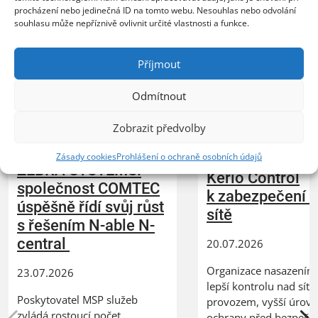
Mohlo by vás dále zajímat
procházení nebo jedinečná ID na tomto webu. Nesouhlas nebo odvolání
souhlasu může nepříznivě ovlivnit určité vlastnosti a funkce.
Příjmout
Odmítnout
Zobrazit předvolby
XERTEC využívá
Zásady cookies
Prohlášení o ochraně osobních údajů
ZEBRA SYSTEMS:
Kerio Control
společnost COMTEC
k zabezpečení 
úspěšně řídí svůj růst
sítě
s řešením N-able N-
central
20.07.2026
Organizace nasazením 
23.07.2026
lepší kontrolu nad síť
Poskytovatel MSP služeb
provozem, vyšší úrov
zvládá rostoucí počet
ochrany před bezpečn