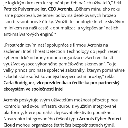
je logickým krokem ke splnění potřeb našich uživatelů,“ řekl
Patrick Pulvermueller, CEO Acronis.
„Během minulého roku
jsme pozorovali, že téměř polovina detekovaných hrozeb
jsou bezsouborové útoky. Využití technologie Intel je skvělým
milníkem na naší cestě k optimalizaci a vylepšování našich
anti-malwarových enginů.“
„Prostřednictvím naší spolupráce s firmou Acronis na
začlenění Intel Threat Detection Technology do jejích řešení
kybernetické ochrany mohou organizace všech velikostí
využívat vysoce výkonného paměťového skenování. To je
velký přínos pro naše společné zákazníky, kterým pomáháme
zvládat stále sofistikovanější bezpečnostní hrozby,“ řekla
Carla Rodriguez, viceprezidentka a ředitelka pro partnerský
ekosystém ve společnosti Intel
.
Acronis poskytuje svým uživatelům možnost převzít plnou
kontrolu nad svou infrastrukturou s využitím integrované
platformy, které pomáhá zlepšovat efektivitu podnikání.
Nasazením integrovaného řešení typu
Acronis Cyber Protect
Cloud
mohou organizace šetřit čas bezpečnostních týmů,