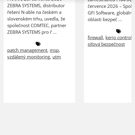
ZEBRA SYSTEMS, distributor
července 2026 – Spole
řešení N-able na českém a
GFI Software, globální 
slovenském trhu, uvedla, že
oblasti bezpeč ...
společnost COMTEC, partner
ZEBRA SYSTEMS pro ř ...
firewall
,
kerio control
,
síťová bezpečnost
patch management
,
msp
,
vzdálený monitoring
,
utm