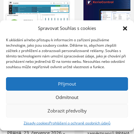
Spravovat Souhlas s cookies
K ukládání a/nebo přístupu k informacím o zařízení používáme
technologie, jako jsou soubory cookie. Děláme to, abychom zlepšili
XERTEC využívá
zážitek z prohlížení a zobrazovali personalizované reklamy. Souhlas s
ZEBRA SYSTEMS:
Kerio Control
těmito technologiemi nám umožní zpracovávat údaje, jako je chování při
společnost COMTEC
procházení nebo jedinečná ID na tomto webu. Nesouhlas nebo odvolání
k zabezpečení 
úspěšně řídí svůj růst
souhlasu může nepříznivě ovlivnit určité vlastnosti a funkce.
sítě
s řešením N-able N-
central
20.07.2026
Příjmout
Organizace nasazením 
23.07.2026
Odmítnout
lepší kontrolu nad síť
Poskytovatel MSP služeb
provozem, vyšší úrov
Zobrazit předvolby
zvládá rostoucí počet
ochrany před bezpečn
zákazníků bez nutnosti
hrozbami a spolehlivý
Zásady cookies
Prohlášení o ochraně osobních údajů
rozšiřování IT personálu
pro vzdálenou práci
PRAHA, 23. července 2026 –
zaměstnanců PRAHA, 2