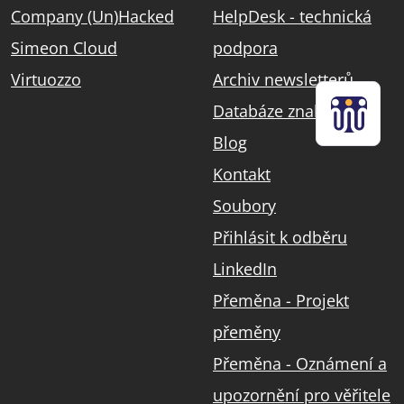
Company (Un)Hacked
HelpDesk - technická
Simeon Cloud
podpora
Virtuozzo
Archiv newsletterů
Databáze znalostí
Blog
Kontakt
Soubory
Přihlásit k odběru
LinkedIn
Přeměna - Projekt
přeměny
Přeměna - Oznámení a
upozornění pro věřitele