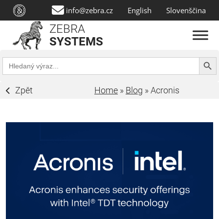
info@zebra.cz
English
Slovenščina
ZEBRA
SYSTEMS
Search Butt
Search
for:
Zpět
Home
»
Blog
»
Acronis