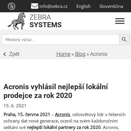
info@zebra.cz
English
Slovenščina
ZEBRA
SYSTEMS
Search Butt
Search
for:
Zpět
Home
»
Blog
»
Acronis
Acronis vyhlásil nejlepší lokální
prodejce za rok 2020
15. 6. 2021
Praha, 15. června 2021
–
Acronis
, celosvětový lídr v řešeních
ochrany dat nové generace, ocenil na svém každoročním
setkání své
nejlepší lokální partnery za rok 2020
. Acronis,