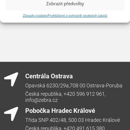
Zobrazit předvolby
Zásady cookies
Prohlášení o ochraně osobních údajů
Centrála Ostrava
Opavská 6230/29a,708 00 Ostrava-Poruba
Česká republika, +420 596 912 961,
info@zebra.cz
Pobočka Hradec Králové
Třída SNP 402/48, 500 03 Hradec Králové
Česká republika, +420 491 615 380,