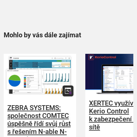
Mohlo by vás dále zajímat
XERTEC využívá
ZEBRA SYSTEMS:
Kerio Control
společnost COMTEC
k zabezpečení 
úspěšně řídí svůj růst
sítě
s řešením N-able N-