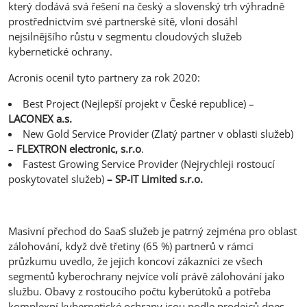
který dodává svá řešení na český a slovenský trh výhradně
prostřednictvím své partnerské sítě, vloni dosáhl
nejsilnějšího růstu v segmentu cloudových služeb
kybernetické ochrany.
Acronis ocenil tyto partnery za rok 2020:
Best Project (Nejlepší projekt v České republice) –
LACONEX a.s.
New Gold Service Provider (Zlatý partner v oblasti služeb)
–
FLEXTRON electronic, s.r.o
.
Fastest Growing Service Provider (Nejrychleji rostoucí
poskytovatel služeb)
–
SP-IT Limited s.r.o.
Masivní přechod do SaaS služeb je patrný zejména pro oblast
zálohování, když dvě třetiny (65 %) partnerů v rámci
průzkumu uvedlo, že jejich koncoví zákazníci ze všech
segmentů kyberochrany nejvíce volí právě zálohování jako
službu. Obavy z rostoucího počtu kyberútoků a potřeba
komplexní kybernetické ochrany jsou podle prodejců dnes