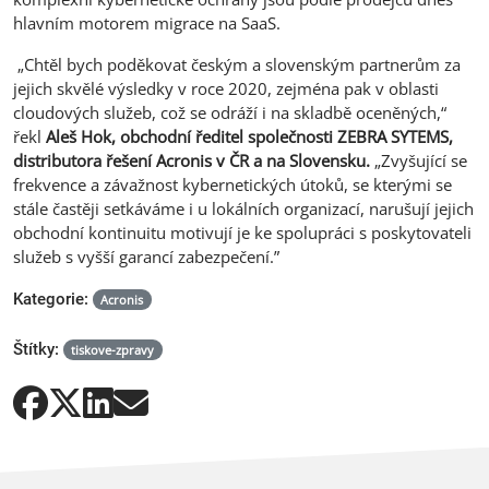
hlavním motorem migrace na SaaS.
„Chtěl bych poděkovat českým a slovenským partnerům za
jejich skvělé výsledky v roce 2020, zejména pak v oblasti
cloudových služeb, což se odráží i na skladbě oceněných,“
řekl
Aleš Hok, obchodní ředitel společnosti ZEBRA SYTEMS,
distributora řešení Acronis v ČR a na Slovensku.
„Zvyšující se
frekvence a závažnost kybernetických útoků, se kterými se
stále častěji setkáváme i u lokálních organizací, narušují jejich
obchodní kontinuitu motivují je ke spolupráci s poskytovateli
služeb s vyšší garancí zabezpečení.”
Kategorie:
Acronis
Štítky:
tiskove-zpravy