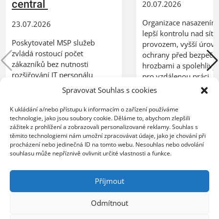
central
20.07.2026
Organizace nasazením 
23.07.2026
lepší kontrolu nad síť
Poskytovatel MSP služeb
provozem, vyšší úrov
zvládá rostoucí počet
ochrany před bezpečn
zákazníků bez nutnosti
hrozbami a spolehlivý
rozšiřování IT personálu
pro vzdálenou práci
PRAHA, 23. července 2026 –
zaměstnanců PRAHA, 2
Spravovat Souhlas s cookies
ZEBRA SYSTEMS, distributor
července 2026 – Spole
řešení N-able na českém a
GFI Software, globální 
K ukládání a/nebo přístupu k informacím o zařízení používáme
slovenském trhu, uvedla, že
technologie, jako jsou soubory cookie. Děláme to, abychom zlepšili
oblasti bezpeč ...
zážitek z prohlížení a zobrazovali personalizované reklamy. Souhlas s
společnost COMTEC, partner
těmito technologiemi nám umožní zpracovávat údaje, jako je chování při
ZEBRA SYSTEMS pro ř ...
procházení nebo jedinečná ID na tomto webu. Nesouhlas nebo odvolání
firewall
,
kerio control
,
souhlasu může nepříznivě ovlivnit určité vlastnosti a funkce.
síťová bezpečnost
patch management
,
msp
,
vzdálený monitoring
,
utm
Příjmout
Odmítnout