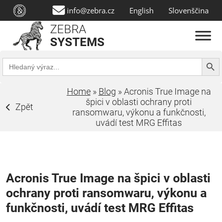
info@zebra.cz
English
Slovenščina
ZEBRA
SYSTEMS
Search Butt
Search
for:
Home
»
Blog
»
Acronis True Image na
špici v oblasti ochrany proti
Zpět
ransomwaru, výkonu a funkčnosti,
uvádí test MRG Effitas
Acronis True Image na špici v oblasti
ochrany proti ransomwaru, výkonu a
funkčnosti, uvádí test MRG Effitas