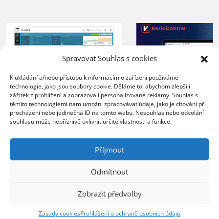
Spravovat Souhlas s cookies
K ukládání a/nebo přístupu k informacím o zařízení používáme
technologie, jako jsou soubory cookie. Děláme to, abychom zlepšili
zážitek z prohlížení a zobrazovali personalizované reklamy. Souhlas s
XERTEC využívá
těmito technologiemi nám umožní zpracovávat údaje, jako je chování při
ZEBRA SYSTEMS:
Kerio Control
procházení nebo jedinečná ID na tomto webu. Nesouhlas nebo odvolání
společnost COMTEC
souhlasu může nepříznivě ovlivnit určité vlastnosti a funkce.
k zabezpečení 
úspěšně řídí svůj růst
sítě
s řešením N-able N-
Příjmout
central
20.07.2026
Odmítnout
Organizace nasazením 
23.07.2026
lepší kontrolu nad síť
Zobrazit předvolby
Poskytovatel MSP služeb
provozem, vyšší úrov
zvládá rostoucí počet
ochrany před bezpečn
Zásady cookies
Prohlášení o ochraně osobních údajů