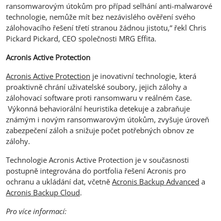
ransomwarovým útokům pro případ selhání anti-malwarové
technologie, nemůže mít bez nezávislého ověření svého
zálohovacího řešení třetí stranou žádnou jistotu,“ řekl Chris
Pickard Pickard, CEO společnosti MRG Effita.
Acronis Active Protection
Acronis Active Protection
je inovativní technologie, která
proaktivně chrání uživatelské soubory, jejich zálohy a
zálohovací software proti ransomwaru v reálném čase.
Výkonná behaviorální heuristika detekuje a zabraňuje
známým i novým ransomwarovým útokům, zvyšuje úroveň
zabezpečení záloh a snižuje počet potřebných obnov ze
zálohy.
Technologie Acronis Active Protection je v současnosti
postupně integrována do portfolia řešení Acronis pro
ochranu a ukládání dat, včetně
Acronis Backup Advanced
a
Acronis Backup Cloud
.
Pro více informací: