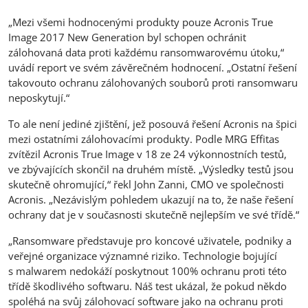
„Mezi všemi hodnocenými produkty pouze Acronis True
Image 2017 New Generation byl schopen ochránit
zálohovaná data proti každému ransomwarovému útoku,“
uvádí report ve svém závěrečném hodnocení. „Ostatní řešení
takovouto ochranu zálohovaných souborů proti ransomwaru
neposkytují.“
To ale není jediné zjištění, jež posouvá řešení Acronis na špici
mezi ostatními zálohovacími produkty. Podle MRG Effitas
zvítězil Acronis True Image v 18 ze 24 výkonnostních testů,
ve zbývajících skončil na druhém místě. „Výsledky testů jsou
skutečně ohromující,“ řekl John Zanni, CMO ve společnosti
Acronis. „Nezávislým pohledem ukazují na to, že naše řešení
ochrany dat je v současnosti skutečně nejlepším ve své třídě.“
„Ransomware představuje pro koncové uživatele, podniky a
veřejné organizace významné riziko. Technologie bojující
s malwarem nedokáží poskytnout 100% ochranu proti této
třídě škodlivého softwaru. Náš test ukázal, že pokud někdo
spoléhá na svůj zálohovací software jako na ochranu proti