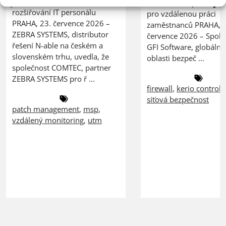
zákazníků bez nutnosti
hrozbami a spolehlivý
rozšiřování IT personálu
pro vzdálenou práci
PRAHA, 23. července 2026 –
zaměstnanců PRAHA, 2
ZEBRA SYSTEMS, distributor
července 2026 – Spole
řešení N-able na českém a
GFI Software, globální 
slovenském trhu, uvedla, že
oblasti bezpeč ...
společnost COMTEC, partner
ZEBRA SYSTEMS pro ř ...
firewall
,
kerio control
,
síťová bezpečnost
patch management
,
msp
,
vzdálený monitoring
,
utm