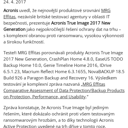
24. 4. 2017
Acronis
uvedl, že nejnovější produktové srovnání
MRG
Effitas
, nezávislé britské testovací agentury v oblasti IT
bezpečnosti, prezentuje
Acronis True Image 2017 New
Generation
jako nejpokročilejší řešení ochrany dat na trhu –
s komplexní obranou proti ransomwaru, vysokou výkonností
a širokou funkčností.
Testeři MRG Effitas porovnávali produkty Acronis True Image
2017 New Generation, CrashPlan Home 4.8.0, EaseUS TODO
Backup Home 10.0, Genie Timeline Home 2016, IDrive
6.5.1.23, Macrium Reflect Home 6.3.1655, NovaBACKUP 18.5
Build 926 a Paragon Backup and Recovery 16. Výsledkem
testování je komplexní zpráva nazvaná „
MRG Effitas
Comparative Assessment of Data Protection/Backup Products
on Protection, Performance, and Usability
.”
Zpráva konstatuje, že Acronis True Image byl jediným
řešením, které dokázalo ochránit proti všem testovaným
ransomwarovým hrozbám, a to díky technologii Acronis
Active Protection uvedené na trh dříve v tomto roce.