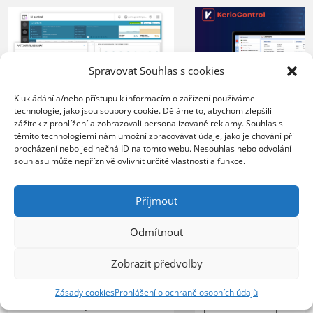
Spravovat Souhlas s cookies
K ukládání a/nebo přístupu k informacím o zařízení používáme
technologie, jako jsou soubory cookie. Děláme to, abychom zlepšili
XERTEC využívá
zážitek z prohlížení a zobrazovali personalizované reklamy. Souhlas s
ZEBRA SYSTEMS:
Kerio Control
těmito technologiemi nám umožní zpracovávat údaje, jako je chování při
společnost COMTEC
procházení nebo jedinečná ID na tomto webu. Nesouhlas nebo odvolání
k zabezpečení 
souhlasu může nepříznivě ovlivnit určité vlastnosti a funkce.
úspěšně řídí svůj růst
sítě
s řešením N-able N-
Příjmout
central
20.07.2026
Organizace nasazením 
23.07.2026
Odmítnout
lepší kontrolu nad síť
Poskytovatel MSP služeb
provozem, vyšší úrov
Zobrazit předvolby
zvládá rostoucí počet
ochrany před bezpečn
zákazníků bez nutnosti
hrozbami a spolehlivý
Zásady cookies
Prohlášení o ochraně osobních údajů
rozšiřování IT personálu
pro vzdálenou práci