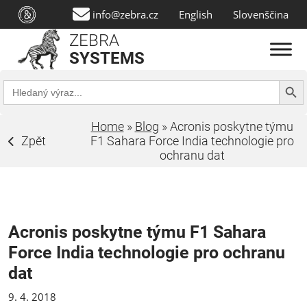
info@zebra.cz
English
Slovenščina
ZEBRA
SYSTEMS
Search Butt
Search
for:
Home
»
Blog
»
Acronis poskytne týmu
Zpět
F1 Sahara Force India technologie pro
ochranu dat
Acronis poskytne týmu F1 Sahara
Force India technologie pro ochranu
dat
9. 4. 2018