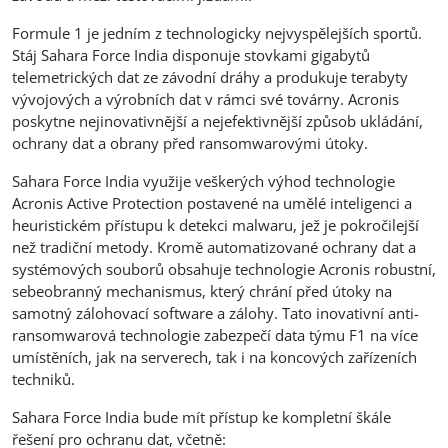
Formule 1 je jedním z technologicky nejvyspělejších sportů.
Stáj Sahara Force India disponuje stovkami gigabytů
telemetrických dat ze závodní dráhy a produkuje terabyty
vývojových a výrobních dat v rámci své továrny. Acronis
poskytne nejinovativnější a nejefektivnější způsob ukládání,
ochrany dat a obrany před ransomwarovými útoky.
Sahara Force India využije veškerých výhod technologie
Acronis Active Protection postavené na umělé inteligenci a
heuristickém přístupu k detekci malwaru, jež je pokročilejší
než tradiční metody. Kromě automatizované ochrany dat a
systémových souborů obsahuje technologie Acronis robustní,
sebeobranný mechanismus, který chrání před útoky na
samotný zálohovací software a zálohy. Tato inovativní anti-
ransomwarová technologie zabezpečí data týmu F1 na více
umístěních, jak na serverech, tak i na koncových zařízeních
techniků.
Sahara Force India bude mít přístup ke kompletní škále
řešení pro ochranu dat, včetně: