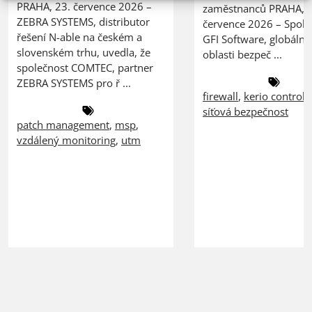
PRAHA, 23. července 2026 –
zaměstnanců PRAHA, 2
ZEBRA SYSTEMS, distributor
července 2026 – Spole
řešení N-able na českém a
GFI Software, globální 
slovenském trhu, uvedla, že
oblasti bezpeč ...
společnost COMTEC, partner
ZEBRA SYSTEMS pro ř ...
firewall
,
kerio control
,
síťová bezpečnost
patch management
,
msp
,
vzdálený monitoring
,
utm