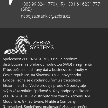
+385 99 3241 770 (HR) +381 61 6231 777
(SRB)
nebojsa.stankic@zebra.cz
Společnost ZEBRA SYSTEMS, s.r.o. je předním
distributorem s přidanou hodnotou (VAD) v segmentu
IT bezpečnosti, ochrany dat a business continuity v
České republice, na Slovensku a v jihovýchodní
Evropě. Jedná se o rodinnou firmu s třicetiletou
historií na trhu. Vedle prodeje produktů poskytuje
svým zákazníkům špičkové služby podpory a školení.
ZEBRA SYSTEMS je distributorem značek Acronis, AST,
Cloudflare, GFI Software, N-able a Company
(Un)Hacked. Společnost opakovaně získala ocenění