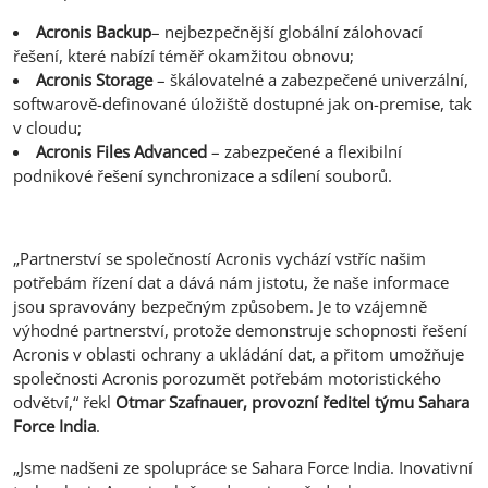
Acronis Backup
– nejbezpečnější globální zálohovací
řešení, které nabízí téměř okamžitou obnovu;
Acronis Storage
– škálovatelné a zabezpečené univerzální,
softwarově-definované úložiště dostupné jak on-premise, tak
v cloudu;
Acronis Files Advanced
– zabezpečené a flexibilní
podnikové řešení synchronizace a sdílení souborů.
„Partnerství se společností Acronis vychází vstříc našim
potřebám řízení dat a dává nám jistotu, že naše informace
jsou spravovány bezpečným způsobem. Je to vzájemně
výhodné partnerství, protože demonstruje schopnosti řešení
Acronis v oblasti ochrany a ukládání dat, a přitom umožňuje
společnosti Acronis porozumět potřebám motoristického
odvětví,“ řekl
Otmar Szafnauer, provozní ředitel týmu Sahara
Force India
.
„Jsme nadšeni ze spolupráce se Sahara Force India. Inovativní