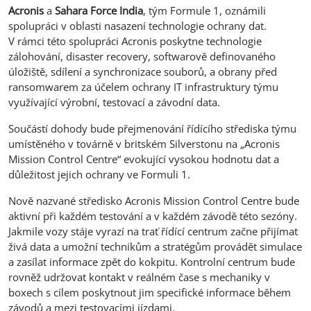
Acronis
a
Sahara Force India
, tým Formule 1, oznámili
spolupráci v oblasti nasazení technologie ochrany dat.
V rámci této spolupráci Acronis poskytne technologie
zálohování, disaster recovery, softwarově definovaného
úložiště, sdílení a synchronizace souborů, a obrany před
ransomwarem za účelem ochrany IT infrastruktury týmu
využívající výrobní, testovací a závodní data.
Součástí dohody bude přejmenování řídícího střediska týmu
umístěného v továrně v britském Silverstonu na „Acronis
Mission Control Centre“ evokující vysokou hodnotu dat a
důležitost jejich ochrany ve Formuli 1.
Nově nazvané středisko Acronis Mission Control Centre bude
aktivní při každém testování a v každém závodě této sezóny.
Jakmile vozy stáje vyrazí na trať řídící centrum začne přijímat
živá data a umožní technikům a stratégům provádět simulace
a zasílat informace zpět do kokpitu. Kontrolní centrum bude
rovněž udržovat kontakt v reálném čase s mechaniky v
boxech s cílem poskytnout jim specifické informace během
závodů a mezi testovacími jízdami.