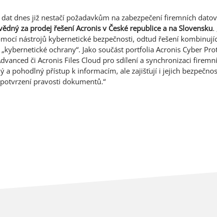
a dat dnes již nestačí požadavkům na zabezpečení firemních datový
dný za prodej řešení Acronis v České republice a na Slovensku
.
pomocí nástrojů kybernetické bezpečnosti, odtud řešení kombinujíc
kybernetické ochrany“. Jako součást portfolia Acronis Cyber Prot
 Advanced či Acronis Files Cloud pro sdílení a synchronizaci fire
ý a pohodlný přístup k informacím, ale zajišťují i jejich bezpečno
 potvrzení pravosti dokumentů.“