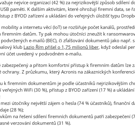
ažuje nejvíce organizací (42 %) za nejrizikovější způsob sdílení 
 USB paměti. K dalším aktivitám, které ohrožují firemní data, se ř
přístup z BYOD zařízení a ukládání do veřejných úložišť typu Dropb
bility a internetu věcí (IoT) se rozšiřuje počet kanálů, prostřed
ým firemním datům. Ty pak mohou útočníci zneužít k ransomwar
podvržených e-mailů (BEC), či zfalšování dokumentů jako např. sm
tbalový klub
Lazio Řím přišel o 1,75 milionů liber
, když odeslal pe
vní účet uvedený v podvodném e-mailu.
zabezpečený a přitom komfortní přístup k firemním datům lze zaj
 ochrany. Z průzkumu, který Acronis na zákaznických konferencí
pu k firemním dokumentům je podle účastníků nejrizikovějším c
 veřejných WiFi (30 %), přístup z BYOD zařízení (17 %) a ukládání
;
 mezi útočníky největší zájem o hesla (74 % účastníků), finanční d
daje (28 %);
kům na řešení sdílení firemních dokumentů patří zabezpečení (7
jasné verzování dokumentů (31 %).