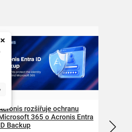
u
y
Acronis rozšiřuje ochranu
ZEBRA
Microsoft 365 o Acronis Entra
N-abl
ID Backup
kybern