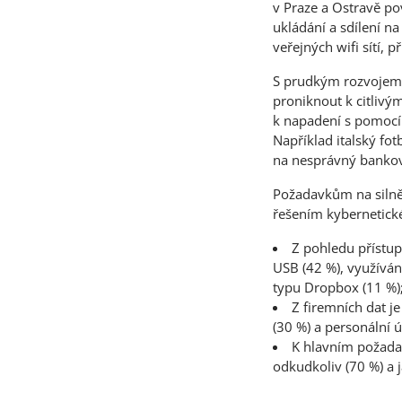
v Praze a Ostravě pov
ukládání a sdílení na
veřejných wifi sítí, 
S prudkým rozvojem mo
proniknout k citliv
k napadení s pomocí 
Například italský fo
na nesprávný banko
Požadavkům na silně 
řešením kybernetické
Z pohledu přístu
USB (42 %), využívání
typu Dropbox (11 %)
Z firemních dat je
(30 %) a personální ú
K hlavním požadav
odkudkoliv (70 %) a 