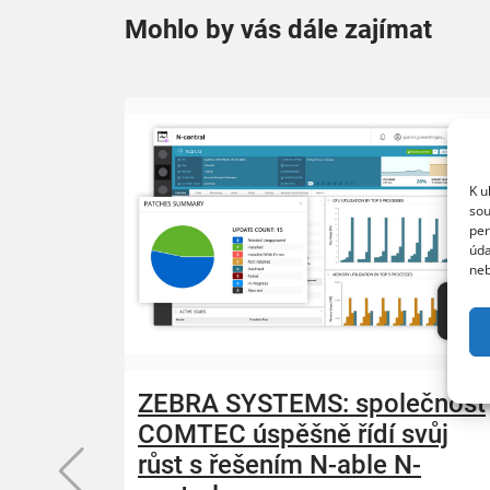
Mohlo by vás dále zajímat
K u
sou
per
úda
neb
ZEBRA SYSTEMS: společnost
COMTEC úspěšně řídí svůj
růst s řešením N-able N-