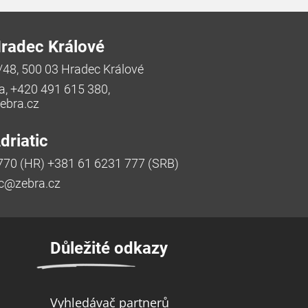
radec Králové
/48, 500 03 Hradec Králové
a, +420 491 615 380,
bra.cz
riatic
770 (HR) +381 61 6231 777 (SRB)
ic@zebra.cz
Důležité odkazy
Vyhledávač partnerů