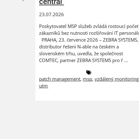
central
23.07.2026
Poskytovatel MSP služeb zvládá rostoucí počet
zákazníků bez nutnosti rozšiřování IT personál
PRAHA, 23. července 2026 – ZEBRA SYSTEMS,
distributor řešení N-able na českém a
slovenském trhu, uvedla, že společnost
COMTEC, partner ZEBRA SYSTEMS pro ř ...
patch management
,
msp
,
vzdálený monitoring
utm