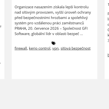
Organizace nasazením získala lepší kontrolu
nad síťovým provozem, vyšší úroveň ochrany
před bezpečnostními hrozbami a spolehlivý
systém pro vzdálenou práci zaměstnanců
u
PRAHA, 20. července 2026 – Společnost GFI
Software, globální lídr v oblasti bezpeč ...
firewall
,
kerio control
,
vpn
,
síťová bezpečnost
,