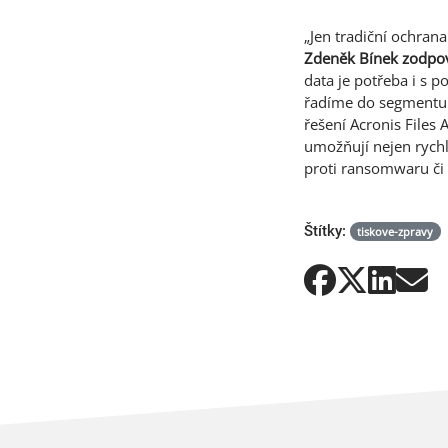
„Jen tradiční ochran
Zdeněk Bínek zodpově
data je potřeba i s 
řadíme do segmentu „
řešení Acronis Files
umožňují nejen rychl
proti ransomwaru či
Štítky:
tiskove-zpravy