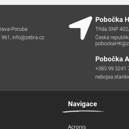
Pobočka H
rava-Poruba
Třída SNP 402
2 961,
info@zebra.cz
Česká republik
pobockaHK@ze
Pobočka Ad
+385 99 3241 
nebojsa.stank
Navigace
Acronis