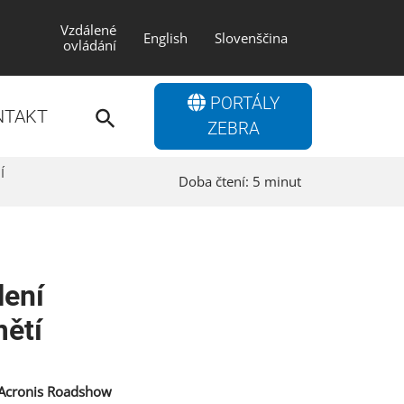
Vzdálené
English
Slovenščina
ovládání
Search
PORTÁLY
for:
NTAKT
Search Button
ZEBRA
í
Doba čtení:
5
minut
lení
mětí
Acronis Roadshow