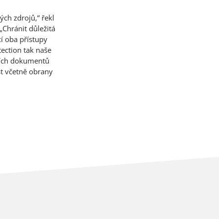
ch zdrojů,“ řekl
 „Chránit důležitá
í oba přístupy
ection tak naše
mních dokumentů
st včetně obrany