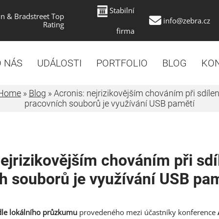
Stabilní
n & Bradstreet Top
info@zebra.cz
Rating
firma
 NÁS
UDÁLOSTI
PORTFOLIO
BLOG
KO
Home
»
Blog
»
Acronis: nejrizikovějším chováním při sdílen
pracovních souborů je využívání USB pamětí
ejrizikovějším chováním při sdí
h souborů je využívání USB pa
le lokálního průzkumu
provedeného mezi účastníky konference