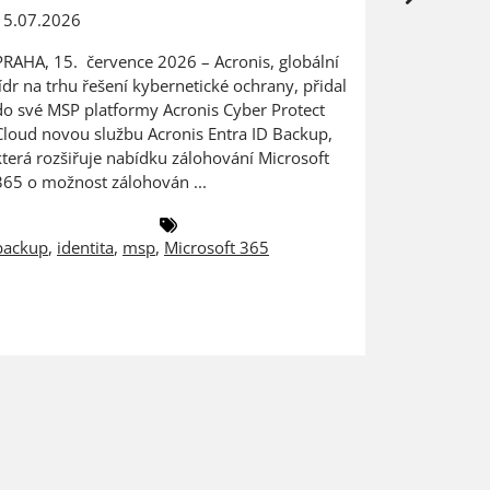
15.07.2026
24.06.202
PRAHA, 15. července 2026 – Acronis, globální
Digitaliza
lídr na trhu řešení kybernetické ochrany, přidal
výrobce na
do své MSP platformy Acronis Cyber Protect
dat PRAHA
Cloud novou službu Acronis Entra ID Backup,
ZEBRA SYST
která rozšiřuje nabídku zálohování Microsoft
českém a 
365 o možnost zálohován ...
společnost
backup
,
identita
,
msp
,
Microsoft 365
antivirus
,