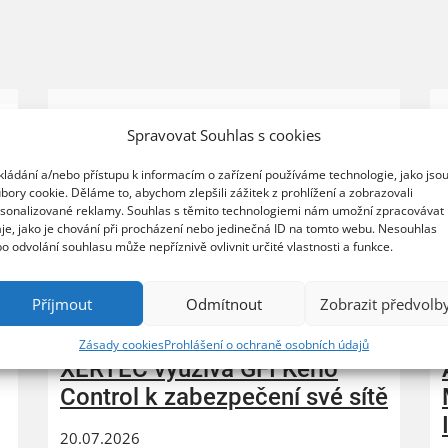
Spravovat Souhlas s cookies
kládání a/nebo přístupu k informacím o zařízení používáme technologie, jako jso
bory cookie. Děláme to, abychom zlepšili zážitek z prohlížení a zobrazovali
sonalizované reklamy. Souhlas s těmito technologiemi nám umožní zpracovávat
je, jako je chování při procházení nebo jedinečná ID na tomto webu. Nesouhlas
o odvolání souhlasu může nepříznivě ovlivnit určité vlastnosti a funkce.
Příjmout
Odmítnout
Zobrazit předvolb
Zásady cookies
Prohlášení o ochraně osobních údajů
XERTEC využívá GFI Kerio
Control k zabezpečení své sítě
20.07.2026