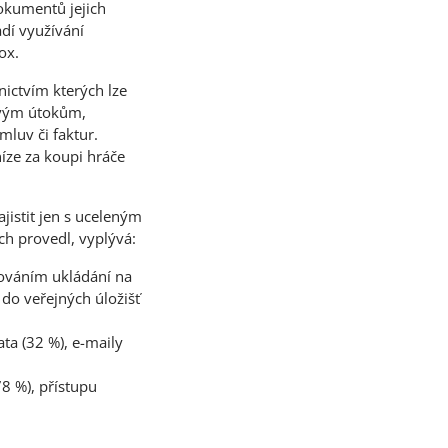
dokumentů jejich
adí využívání
ox.
nictvím kterých lze
ovým útokům,
luv či faktur.
níze za koupi hráče
istit jen s uceleným
ch provedl, vyplývá:
hováním ukládání na
 do veřejných úložišť
ata (32 %), e-maily
8 %), přístupu