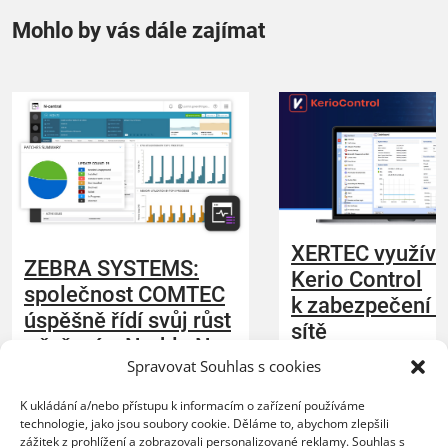
Mohlo by vás dále zajímat
XERTEC využívá
ZEBRA SYSTEMS:
Kerio Control
společnost COMTEC
k zabezpečení 
úspěšně řídí svůj růst
sítě
s řešením N-able N-
Spravovat Souhlas s cookies
central
20.07.2026
K ukládání a/nebo přístupu k informacím o zařízení používáme
Organizace nasazením 
23.07.2026
technologie, jako jsou soubory cookie. Děláme to, abychom zlepšili
lepší kontrolu nad síť
zážitek z prohlížení a zobrazovali personalizované reklamy. Souhlas s