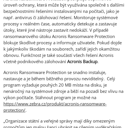
úroveň ochrany, která může být využívána společně s dalšími
bezpečnostními řešeními instalovanými na počítači, jako je
např. antivirus či zálohovací řešení. Monitoruje systémové
procesy v reálném čase, automaticky detekuje a zastavuje
útoky, které jiné nástroje zastavit nedokáží. V případě
ransomwarového útoku Acronis Ransomware Protection
blokuje škodlivé procesy a informuje uživatele. Pokud dojde
k jakýmkoliv škodám na souborech, zařídí jejich okamžitou
obnovu. Funkčnost je také součástí všech řešení Acronis
včetně podnikového zálohování
Acronis Backup
.
Acronis Ransomware Protection se snadno instaluje,
nastavuje a je během běžného provozu neviditelný. Celý
program vyžaduje pouhých 20 MB místa na disku, je
nenáročný na systémové zdroje a běží na pozadí bez vlivu na
výkon počítače. Stáhnout program je možné na
https://www.zebra.cz/produkt/acronis-ransomware-
protection/
.
„Organizace státní a veřejné správy mají díky omezeným
rozpočtům jen malou šanci ubránit se cíleným vyděračským