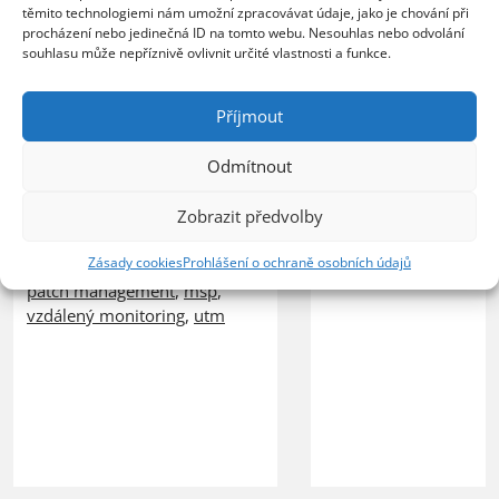
Poskytovatel MSP služeb
provozem, vyšší úrov
těmito technologiemi nám umožní zpracovávat údaje, jako je chování při
zvládá rostoucí počet
ochrany před bezpečn
procházení nebo jedinečná ID na tomto webu. Nesouhlas nebo odvolání
zákazníků bez nutnosti
souhlasu může nepříznivě ovlivnit určité vlastnosti a funkce.
hrozbami a spolehlivý
rozšiřování IT personálu
pro vzdálenou práci
PRAHA, 23. července 2026 –
zaměstnanců PRAHA, 2
Příjmout
ZEBRA SYSTEMS, distributor
července 2026 – Spole
řešení N-able na českém a
GFI Software, globální 
Odmítnout
slovenském trhu, uvedla, že
oblasti bezpeč ...
společnost COMTEC, partner
Zobrazit předvolby
ZEBRA SYSTEMS pro ř ...
firewall
,
kerio control
,
Zásady cookies
Prohlášení o ochraně osobních údajů
síťová bezpečnost
patch management
,
msp
,
vzdálený monitoring
,
utm