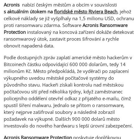
Acronis
nabízí českým městům a obcím v souvislosti
s aktuálním útokem na
floridské město Riviera Beach
, jehož
celkové náklady se již vyšplhaly na 1,5 milionu USD, ochranu
proti ransomwaru zdarma. Software
Acronis Ransomware
Protection
instalovaný na koncová zařízení dokáže detekovat
ransomwarový útok, zastavit proces šifrování a rychle
obnovit napadená data.
Podle dostupných zpráv zaplatí americké město hackerům v
Bitcoinech částku odpovídající 600 000 dolarům, tedy 14
milionům Kč. Město předpokládá, že vyděrači po zaplacení
výkupného uvedou městské počítačové systémy do
původního stavu. Hackeři získali kontrolu nad městskou
počítačovou sítí před několika týdny, když zaměstnanec
policejního oddělení otevřel odkaz z přijatého e-mailu, čímž
spustil šíření malwaru. Jednalo se přitom o ransomware,
který nejprve zašifroval soubory a následně zobrazil
požadavek na výkupné. Dalších 900 000 dolarů město
investovalo do nového hardwaru s lepší úrovní zabezpečení.
Acronis Ransomware Protection
poskytuje doplňkovou