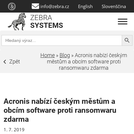
info@zebra.cz
English
Slovenščina
ZEBRA
SYSTEMS
Search Butt
Search
for:
Home
»
Blog
»
Acronis nabízí českým
Zpět
městům a obcím software proti
ransomwaru zdarma
Acronis nabízí českým městům a
obcím software proti ransomwaru
zdarma
1. 7. 2019