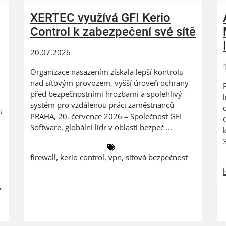
XERTEC využívá GFI Kerio
Control k zabezpečení své sítě
20.07.2026
Organizace nasazením získala lepší kontrolu
nad síťovým provozem, vyšší úroveň ochrany
před bezpečnostními hrozbami a spolehlivý
systém pro vzdálenou práci zaměstnanců
u
PRAHA, 20. července 2026 – Společnost GFI
Software, globální lídr v oblasti bezpeč ...
firewall
,
kerio control
,
vpn
,
síťová bezpečnost
,