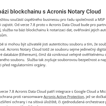
bázi blockchainu s Acronis Notary Cloud
ůležitou součástí úspěšného businessu pro řadu společností a MSP
i zajistit. Od verze 7.8 proto v Acronis Data Cloud bude pro part
d
, služba na bázi blockchainu k notarizaci dat, ověřování jejich aute
isům.
bě si mohou být uživatelé jisti autenticitou souboru a tím, že so
l. Acronis Notary Cloud totiž ze souboru sejme jedinečný digitáln
é databáze (Ethereum), čímž dá vzniknout veřejně ověřitelnému 
daného souboru. Služba tak zvyšuje souborovou bezpečnost a n
ti před regulatorními orgány.
 verze 7.8 Acronis Data Cloud patří integrace s Google Cloud a Mi
 ochrana proti ransomware
Acronis Active Protection
, jež se dočk
zšíření ochrany i na síťová úložiště, či zjednodušená orchestrace