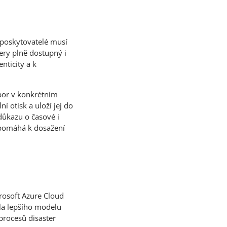
 poskytovatelé musí
nery plně dostupný i
nticity a k
ubor v konkrétním
í otisk a uloží jej do
důkazu o časové i
apomáhá k dosažení
crosoft Azure Cloud
ala lepšího modelu
 procesů disaster