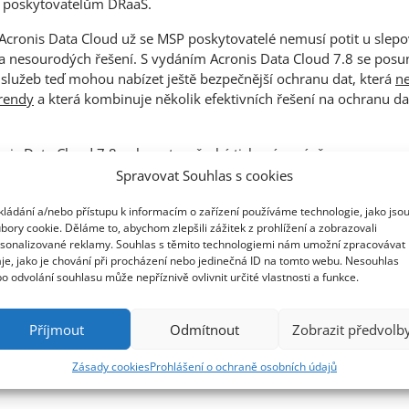
cí poskytovatelům DRaaS.
cronis Data Cloud už se MSP poskytovatelé nemusí potit u slepo
ra nesourodých řešení. S vydáním Acronis Data Cloud 7.8 se pos
 služeb teď mohou nabízet ještě bezpečnější ochranu dat, která
n
trendy
a která kombinuje několik efektivních řešení na ochranu da
onis Data Cloud 7.8 naleznete v
české tiskové zprávě
.
Spravovat Souhlas s cookies
kládání a/nebo přístupu k informacím o zařízení používáme technologie, jako jso
ch zdrojů Acronis.
bory cookie. Děláme to, abychom zlepšili zážitek z prohlížení a zobrazovali
sonalizované reklamy. Souhlas s těmito technologiemi nám umožní zpracovávat
je, jako je chování při procházení nebo jedinečná ID na tomto webu. Nesouhlas
o odvolání souhlasu může nepříznivě ovlivnit určité vlastnosti a funkce.
Příjmout
Odmítnout
Zobrazit předvolb
Zásady cookies
Prohlášení o ochraně osobních údajů