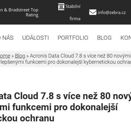
Stabilní
n & Bradstreet Top
info@zebra.cz
Rating
firma
 NÁS
UDÁLOSTI
PORTFOLIO
BLOG
KO
ome
»
Blog
»
Acronis Data Cloud 7.8 s více než 80 novými
ylepšenými funkcemi pro dokonalejší kybernetickou ochra
ata Cloud 7.8 s více než 80 nov
mi funkcemi pro dokonalejší
ckou ochranu