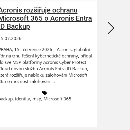
Acronis rozšiřuje ochranu
ZEBRA
Microsoft 365 o Acronis Entra
N-abl
ID Backup
kybern
15.07.2026
24.06.202
PRAHA, 15. července 2026 – Acronis, globální
Digitaliza
lídr na trhu řešení kybernetické ochrany, přidal
výrobce na
do své MSP platformy Acronis Cyber Protect
dat PRAHA
Cloud novou službu Acronis Entra ID Backup,
ZEBRA SYST
která rozšiřuje nabídku zálohování Microsoft
českém a 
365 o možnost zálohován ...
společnost
backup
,
identita
,
msp
,
Microsoft 365
antivirus
,