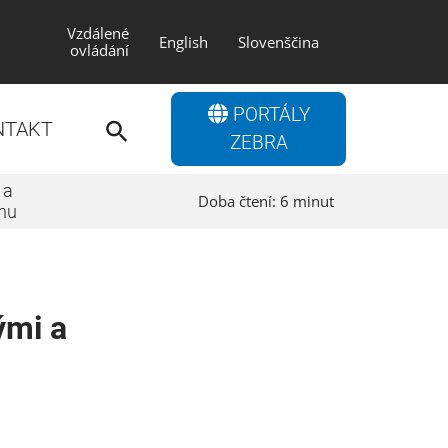
Vzdálené
English
Slovenščina
ovládání
Search
PORTÁLY
for:
NTAKT
Search Button
ZEBRA
 a
Doba čtení:
6
minut
nu
ými a