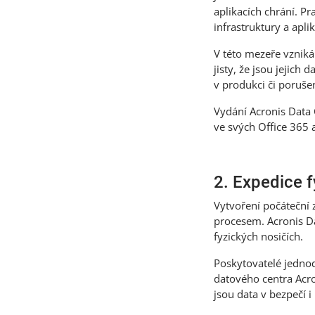
aplikacích chrání. P
infrastruktury a aplik
V této mezeře vzniká 
jisty, že jsou jejich
v produkci či porušen
Vydání Acronis Data 
ve svých Office 365 
2. Expedice 
Vytvoření počáteční
procesem. Acronis Da
fyzických nosičích.
Poskytovatelé jednod
datového centra Acron
jsou data v bezpečí i