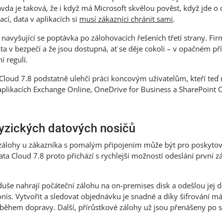
ravda je taková, že i když má Microsoft skvělou pověst, když jde o
ací, data v aplikacích si
musí zákazníci chránit sami
.
navyšující se poptávka po zálohovacích řešeních třetí strany. Firm
 data v bezpečí a že jsou dostupná, ať se děje cokoli – v opačném 
í regulí.
Cloud 7.8 podstatně ulehčí práci koncovým uživatelům, kteří teď
aplikacích Exchange Online, OneDrive for Business a SharePoint O
fyzických datových nosičů
 zálohy u zákazníka s pomalým připojením může být pro poskyto
ta Cloud 7.8 proto přichází s rychlejší možností odeslání první zá
uše nahrají počáteční zálohu na on-premises disk a odešlou jej
is. Vytvořit a sledovat objednávku je snadné a díky šifrování má 
 během dopravy. Další, přírůstkové zálohy už jsou přenášeny po sí