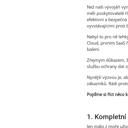
Než naši vývojáři vym
měli poskytovatelé ř
efektivní a bezpečná
vyvstávajícími proti
Nebyl to pro ně lehk
Cloud, prvním SaaS ř
balení.
Zřejmým důkazem, že 
službu ochrany dat z
Nynější výzvou je, 
zákazníků. Rádi pro
Pojďme si říct něco 
1. Kompletní
Jen málo z moře uživa