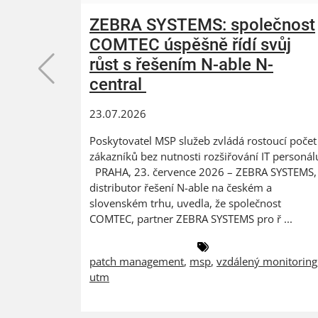
ZEBRA SYSTEMS: společnost
COMTEC úspěšně řídí svůj
růst s řešením N-able N-
central
23.07.2026
Poskytovatel MSP služeb zvládá rostoucí počet
zákazníků bez nutnosti rozšiřování IT personál
PRAHA, 23. července 2026 – ZEBRA SYSTEMS,
distributor řešení N-able na českém a
slovenském trhu, uvedla, že společnost
COMTEC, partner ZEBRA SYSTEMS pro ř ...
patch management
,
msp
,
vzdálený monitoring
utm