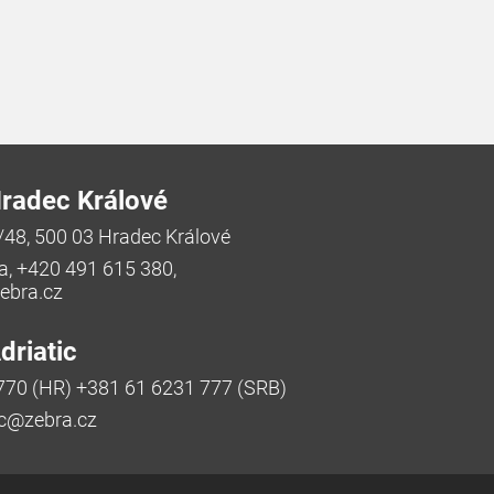
radec Králové
/48, 500 03 Hradec Králové
a, +420 491 615 380,
bra.cz
riatic
770 (HR) +381 61 6231 777 (SRB)
ic@zebra.cz