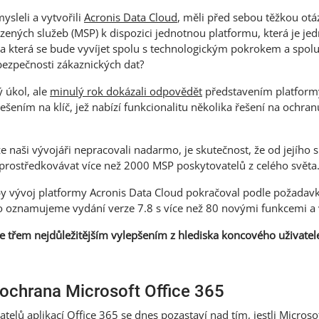
ysleli a vytvořili
Acronis Data Cloud
, měli před sebou těžkou otá
ízených služeb (MSP) k dispozici jednotnou platformu, která je je
 a která se bude vyvíjet spolu s technologickým pokrokem a spo
 bezpečnosti zákaznických dat?
ý úkol, ale
minulý rok dokázali odpovědět
představením platform
ešením na klíč, jež nabízí funkcionalitu několika řešení na ochra
naši vývojáři nepracovali nadarmo, je skutečnost, že od jejího s
prostředkovávat více než 2000 MSP poskytovatelů z celého světa
aby vývoj platformy Acronis Data Cloud pokračoval podle požada
to oznamujeme vydání verze 7.8 s více než 80 novými funkcemi a 
ke třem nejdůležitějším vylepšením z hlediska koncového uživatel
 ochrana Microsoft Office 365
telů aplikací Office 365 se dnes pozastaví nad tím, jestli Microsof