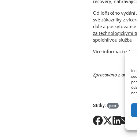
recovery, nahrávají
Od loňského vydání A
své zákazníky z více
dále a poskytovatelé
za technologickými 
spolehlivou službu.
Více informací o Acr
K u
Zpracováno z anglický
sou
per
úda
neb
Štítky:
post