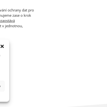
vání ochrany dat pro
unujeme zase o krok
ezaostává
t v jednotnou,
u
y