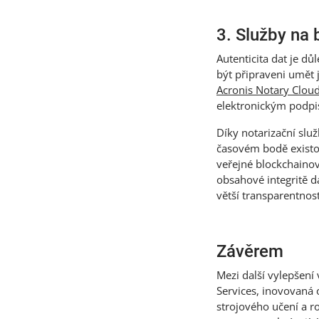
3. Služby na 
Autenticita dat je d
být připraveni umět j
Acronis Notary Clou
elektronickým podp
Díky notarizační služ
časovém bodě existova
veřejné blockchainov
obsahové integritě 
větší transparentnos
Závěrem
Mezi další vylepšení
Services, inovovaná
strojového učení a ro