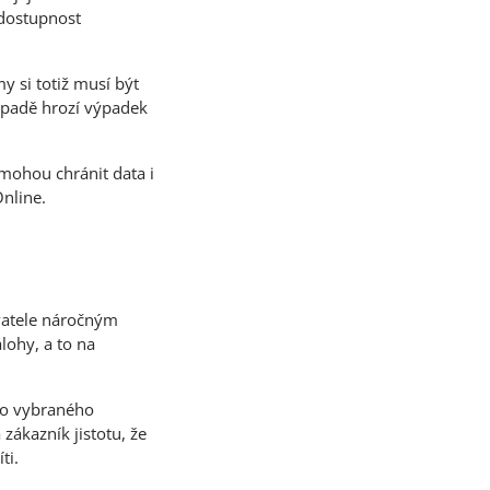
 dostupnost
y si totiž musí být
případě hrozí výpadek
 mohou chránit data i
nline.
vatele náročným
lohy, a to na
 do vybraného
zákazník jistotu, že
ti.