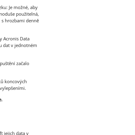
zku: Je možné, aby
dnoduše použitelná,
lu s hrozbami denně
y Acronis Data
nu dat v jednotném
puštění začalo
.
vků koncových
vylepšeními.
e.
t jejich data v