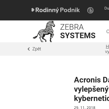
Du
ZEBRA
O
SYSTEMS
H
Zpět
v
Acronis D
vylepšený
kyberneti
29. 11. 2018