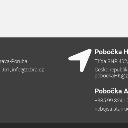
Pobočka H
rava-Poruba
Třída SNP 402
2 961,
info@zebra.cz
Česká republik
pobockaHK@ze
Pobočka Ad
+385 99 3241 
nebojsa.stank