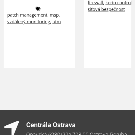
firewall
,
kerio control
,
síťová bezpečnost
patch management
,
msp
,
vzdálený monitoring
,
utm
Centrála Ostrava
Opavská 6230/29a,708 00 Ostrava-Poruba