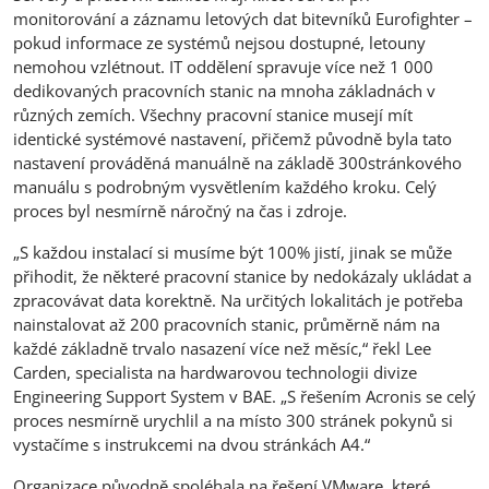
monitorování a záznamu letových dat bitevníků Eurofighter –
pokud informace ze systémů nejsou dostupné, letouny
nemohou vzlétnout. IT oddělení spravuje více než 1 000
dedikovaných pracovních stanic na mnoha základnách v
různých zemích. Všechny pracovní stanice musejí mít
identické systémové nastavení, přičemž původně byla tato
nastavení prováděná manuálně na základě 300stránkového
manuálu s podrobným vysvětlením každého kroku. Celý
proces byl nesmírně náročný na čas i zdroje.
„S každou instalací si musíme být 100% jistí, jinak se může
přihodit, že některé pracovní stanice by nedokázaly ukládat a
zpracovávat data korektně. Na určitých lokalitách je potřeba
nainstalovat až 200 pracovních stanic, průměrně nám na
každé základně trvalo nasazení více než měsíc,“ řekl Lee
Carden, specialista na hardwarovou technologii divize
Engineering Support System v BAE. „S řešením Acronis se celý
proces nesmírně urychlil a na místo 300 stránek pokynů si
vystačíme s instrukcemi na dvou stránkách A4.“
Organizace původně spoléhala na řešení VMware, které