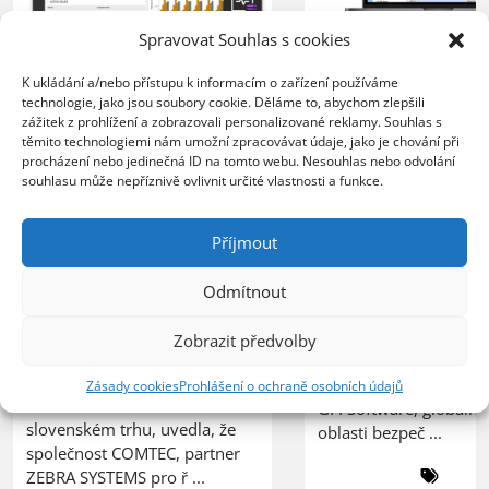
Spravovat Souhlas s cookies
XERTEC využívá
ZEBRA SYSTEMS:
Kerio Control
K ukládání a/nebo přístupu k informacím o zařízení používáme
společnost COMTEC
k zabezpečení 
technologie, jako jsou soubory cookie. Děláme to, abychom zlepšili
úspěšně řídí svůj růst
zážitek z prohlížení a zobrazovali personalizované reklamy. Souhlas s
sítě
těmito technologiemi nám umožní zpracovávat údaje, jako je chování při
s řešením N-able N-
procházení nebo jedinečná ID na tomto webu. Nesouhlas nebo odvolání
central
20.07.2026
souhlasu může nepříznivě ovlivnit určité vlastnosti a funkce.
Organizace nasazením 
23.07.2026
lepší kontrolu nad síť
Příjmout
Poskytovatel MSP služeb
provozem, vyšší úrov
zvládá rostoucí počet
ochrany před bezpečn
Odmítnout
zákazníků bez nutnosti
hrozbami a spolehlivý
rozšiřování IT personálu
pro vzdálenou práci
Zobrazit předvolby
PRAHA, 23. července 2026 –
zaměstnanců PRAHA, 2
ZEBRA SYSTEMS, distributor
července 2026 – Spole
Zásady cookies
Prohlášení o ochraně osobních údajů
řešení N-able na českém a
GFI Software, globální 
slovenském trhu, uvedla, že
oblasti bezpeč ...
společnost COMTEC, partner
ZEBRA SYSTEMS pro ř ...