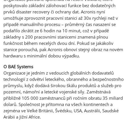
poskytovalo základní zálohovací funkce bez dodatečných
prvků disaster recovery či ochrany dat. Acronis nyní
umožňuje zprovoznit pracovní stanici až 30x rychleji než v
případě manuálního procesu – průměrný čas nasazení se
podařilo zkrátit ze 6 hodin na 10 minut, což v případě
základny s 200 pracovními stanicemi znamená plnou
funkčnost během necelých dvou dní. Pokud se jakákoliv
stanice porouchá, pak Acronis obnoví stejný obraz na novém
hardwaru s minimální dobou výpadku.
O BAE Systems
Organizace je jedním z vedoucích globálních dodavatelů
technologií z odvětví leteckého, obranného a bezpečnostního
průmyslu, když dodává širokou škálu produktů a služeb pro
pozemní, námořní a letecké vojenské síly. Zaměstnává
přibližně 105 000 zaměstnanců při ročním obratu 35 miliard
dolarů. Společnost je přítomna na všech kontinentech a
zejména ve Velké Británii, Švédsku, USA, Austrálii, Saudské
Arábii a Jižní Africe.