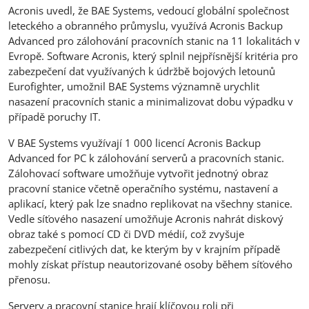
Acronis uvedl, že BAE Systems, vedoucí globální společnost
leteckého a obranného průmyslu, využívá Acronis Backup
Advanced pro zálohování pracovních stanic na 11 lokalitách v
Evropě. Software Acronis, který splnil nejpřísnější kritéria pro
zabezpečení dat využívaných k údržbě bojových letounů
Eurofighter, umožnil BAE Systems významně urychlit
nasazení pracovních stanic a minimalizovat dobu výpadku v
případě poruchy IT.
V BAE Systems využívají 1 000 licencí Acronis Backup
Advanced for PC k zálohování serverů a pracovních stanic.
Zálohovací software umožňuje vytvořit jednotný obraz
pracovní stanice včetně operačního systému, nastavení a
aplikací, který pak lze snadno replikovat na všechny stanice.
Vedle síťového nasazení umožňuje Acronis nahrát diskový
obraz také s pomocí CD či DVD médií, což zvyšuje
zabezpečení citlivých dat, ke kterým by v krajním případě
mohly získat přístup neautorizované osoby během síťového
přenosu.
Servery a pracovní stanice hrají klíčovou roli při