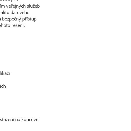
ím veřejných služeb
kalitu datového
a bezpečný přístup
hoto řešení.
ikací
ích
 stažení na koncové