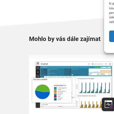
K u
sou
per
úda
neb
Mohlo by vás dále zajímat