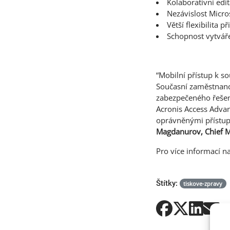
Kolaborativní ed
Nezávislost Micr
Větší flexibilita p
Schopnost vytváře
“Mobilní přístup k so
Současní zaměstnanci
zabezpečeného řešení
Acronis Access Adva
oprávněnými přístupy
Magdanurov, Chief Ma
Pro více informací n
Štítky:
tiskove-zpravy