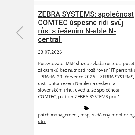
ZEBRA SYSTEMS: společnost
COMTEC úspěšně řídí svůj
růst s řešením N-able N-
central
23.07.2026
Poskytovatel MSP služeb zvládá rostoucí počet
zákazníků bez nutnosti rozšiřování IT personál
PRAHA, 23. července 2026 – ZEBRA SYSTEMS,
distributor řešení N-able na českém a
slovenském trhu, uvedla, že společnost
COMTEC, partner ZEBRA SYSTEMS pro ř ...
patch management
,
msp
,
vzdálený monitoring
utm