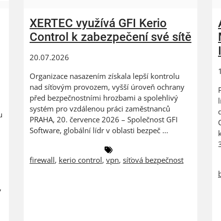
XERTEC využívá GFI Kerio
Control k zabezpečení své sítě
20.07.2026
Organizace nasazením získala lepší kontrolu
nad síťovým provozem, vyšší úroveň ochrany
před bezpečnostními hrozbami a spolehlivý
systém pro vzdálenou práci zaměstnanců
u
PRAHA, 20. července 2026 – Společnost GFI
Software, globální lídr v oblasti bezpeč ...
firewall
,
kerio control
,
vpn
,
síťová bezpečnost
,