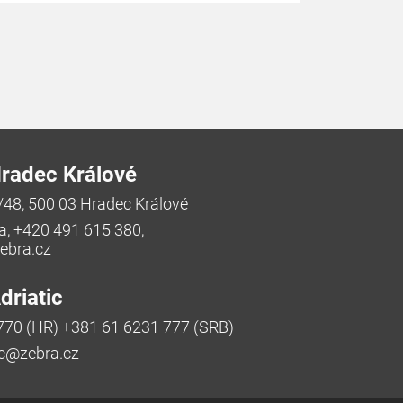
radec Králové
/48, 500 03 Hradec Králové
a, +420 491 615 380,
bra.cz
riatic
770 (HR) +381 61 6231 777 (SRB)
ic@zebra.cz