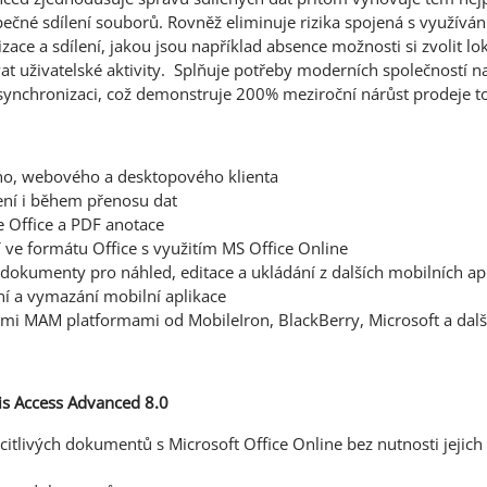
čné sdílení souborů. Rovněž eliminuje rizika spojená s využíván
ace a sdílení, jakou jsou například absence možnosti si zvolit lo
vat uživatelské aktivity. Splňuje potřeby moderních společností n
synchronizaci, což demonstruje 200% meziroční nárůst prodeje to
ího, webového a desktopového klienta
zení i během přenosu dat
e Office a PDF anotace
ve formátu Office s využitím MS Office Online
 dokumenty pro náhled, editace a ukládání z dalších mobilních apl
í a vymazání mobilní aplikace
ími MAM platformami od MobileIron, BlackBerry, Microsoft a dalš
is Access Advanced 8.0
citlivých dokumentů s Microsoft Office Online bez nutnosti jejich