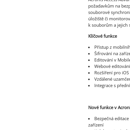
požadavkům na bezpe
souborové synchroniz
úložiště či monitoro
k souborům a jejich 
Klíčové funkce
Přístup z mobiln
Šifrování na zaří
Editování v Mobil
Webové editování 
Rozšíření pro iOS
Vzdálené uzamčen
Integrace s předn
Nové funkce v Acron
Bezpečná editace 
zařízení