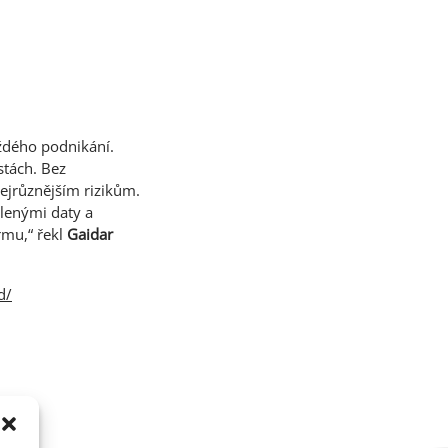
aždého podnikání.
stách. Bez
ejrůznějším rizikům.
lenými daty a
rmu,“ řekl
Gaidar
d/