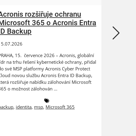
Acronis rozšiřuje ochranu
ZEBRA
Microsoft 365 o Acronis Entra
N-abl
ID Backup
kybern
15.07.2026
24.06.202
PRAHA, 15. července 2026 – Acronis, globální
Digitaliza
lídr na trhu řešení kybernetické ochrany, přidal
výrobce na
do své MSP platformy Acronis Cyber Protect
dat PRAHA
Cloud novou službu Acronis Entra ID Backup,
ZEBRA SYST
která rozšiřuje nabídku zálohování Microsoft
českém a 
365 o možnost zálohován ...
společnost
backup
,
identita
,
msp
,
Microsoft 365
antivirus
,