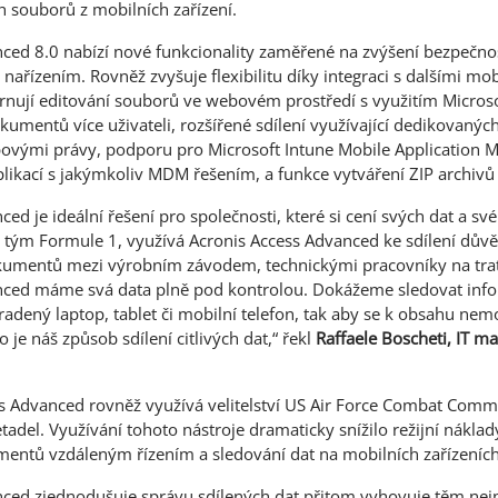
h souborů z mobilních zařízení.
ced 8.0 nabízí nové funkcionality zaměřené na zvýšení bezpečnos
nařízením. Rovněž zvyšuje flexibilitu díky integraci s dalšími mo
rnují editování souborů ve webovém prostředí s využitím Microso
okumentů více uživateli, rozšířené sdílení využívající dedikovanýc
upovými právy, podporu pro Microsoft Intune Mobile Applicatio
likací s jakýmkoliv MDM řešením, a funkce vytváření ZIP archivů 
ed je ideální řešení pro společnosti, které si cení svých dat a sv
 tým Formule 1, využívá Acronis Access Advanced ke sdílení dův
kumentů mezi výrobním závodem, technickými pracovníky na trati
nced máme svá data plně pod kontrolou. Dokážeme sledovat info
dený laptop, tablet či mobilní telefon, tak aby se k obsahu nem
je náš způsob sdílení citlivých dat,“ řekl
Raffaele Boscheti, IT m
s Advanced rovněž využívá velitelství US Air Force Combat Comm
tadel. Využívání tohoto nástroje dramaticky snížilo režijní nákla
mentů vzdáleným řízením a sledování dat na mobilních zařízeních
nced zjednodušuje správu sdílených dat přitom vyhovuje těm nej