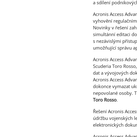
a sdílení podnikovýc
Acronis Access Advan
vyhovění regulačním 
Novinky v řešení zah
simultánní editaci d
s nezávislými příst
umožňující správu ap
Acronis Access Advanc
Scuderia Toro Rosso,
dat a vývojových do
Acronis Access Adva
dokonce vymazat ukra
nepovolané osoby. To 
Toro Rosso
.
Řešení Acronis Acces
údržbu vojenských le
elektronických doku
Acronis Access Adva