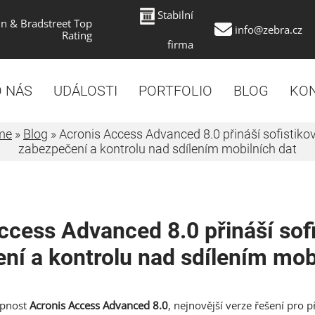
Stabilní
n & Bradstreet Top
info@zebra.cz
Rating
firma
 NÁS
UDÁLOSTI
PORTFOLIO
BLOG
KO
me
»
Blog
»
Acronis Access Advanced 8.0 přináší sofistiko
zabezpečení a kontrolu nad sdílením mobilních dat
ccess Advanced 8.0 přináší sof
ní a kontrolu nad sdílením mob
upnost
Acronis Access Advanced 8.0
, nejnovější verze řešení pro p