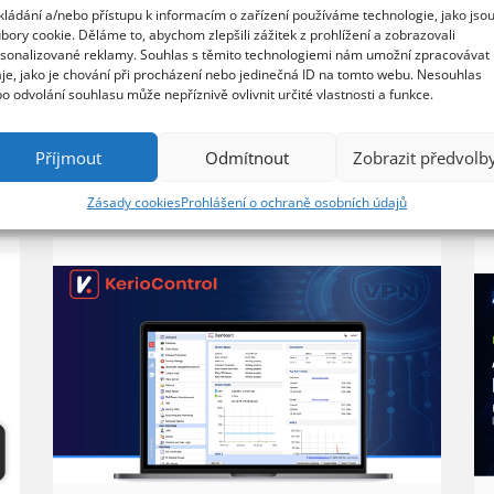
kládání a/nebo přístupu k informacím o zařízení používáme technologie, jako jso
bory cookie. Děláme to, abychom zlepšili zážitek z prohlížení a zobrazovali
sonalizované reklamy. Souhlas s těmito technologiemi nám umožní zpracovávat
je, jako je chování při procházení nebo jedinečná ID na tomto webu. Nesouhlas
o odvolání souhlasu může nepříznivě ovlivnit určité vlastnosti a funkce.
Příjmout
Odmítnout
Zobrazit předvolb
Zásady cookies
Prohlášení o ochraně osobních údajů