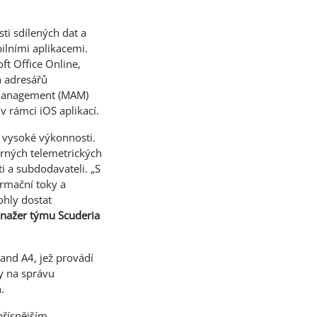
ti sdílených dat a
bilními aplikacemi.
ft Office Online,
h adresářů
n Management (MAM)
v rámci iOS aplikací.
é vysoké výkonnosti.
ěrných telemetrických
 a subdodavateli. „S
rmační toky a
ohly dostat
anažer týmu Scuderia
and A4, jež provádí
dy na správu
.
přísnějším