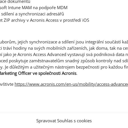
itace dokumentů
osoft Intune MAM na podpoře MDM
ři sdílení a synchronizaci adresářů
t ZIP archivy v Acronis Access v prostředí iOS
uborům, jejich synchronizace a sdílení jsou integrální součástí k
 tráví hodiny na svých mobilních zařízeních, jak doma, tak na ce
 jako je Acronis Access Advanced vystavují svá podniková data n
nced poskytuje zaměstnavatelům snadný způsob kontroly nad sdí
. Je důležitým a užitečným nástrojem bezpečnosti pro každou fi
rketing Officer ve společnosti Acronis
.
avštivte
https://www.acronis.com/en-us/mobility/access-advance
Spravovat Souhlas s cookies