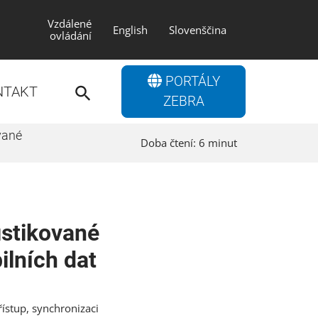
Vzdálené
English
Slovenščina
ovládání
Search
PORTÁLY
for:
NTAKT
Search Button
ZEBRA
vané
Doba čtení:
6
minut
istikované
ilních dat
řístup, synchronizaci