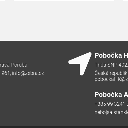
Pobočka H
rava-Poruba
Třída SNP 402
2 961,
info@zebra.cz
Česká republik
pobockaHK@ze
Pobočka Ad
+385 99 3241 
nebojsa.stank