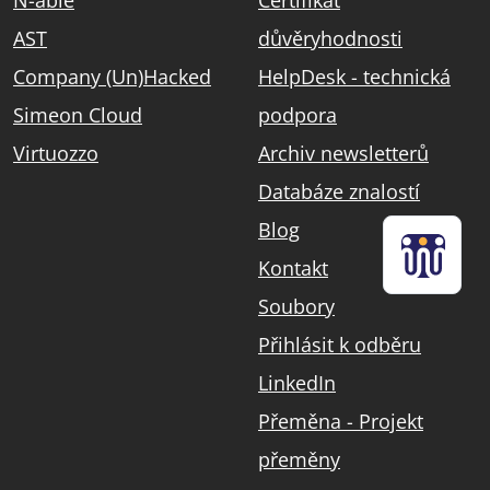
AST
důvěryhodnosti
Company (Un)Hacked
HelpDesk - technická
Simeon Cloud
podpora
Virtuozzo
Archiv newsletterů
Databáze znalostí
Blog
Kontakt
Soubory
Přihlásit k odběru
LinkedIn
Přeměna - Projekt
přeměny