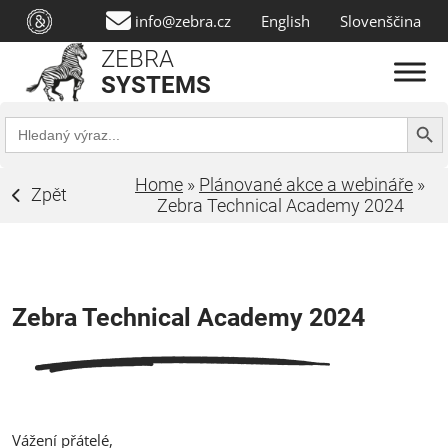
info@zebra.cz
English
Slovenščina
ZEBRA
SYSTEMS
Search Butt
Search
for:
Home
»
Plánované akce a webináře
»
Zpět
Zebra Technical Academy 2024
Zebra Technical Academy 2024
Vážení přátelé,