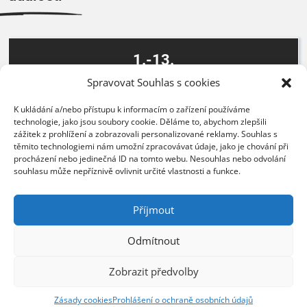
1.-13.
října 2026
Spravovat Souhlas s cookies
K ukládání a/nebo přístupu k informacím o zařízení používáme
Zebra Cyber Roadshow 2026
technologie, jako jsou soubory cookie. Děláme to, abychom zlepšili
zážitek z prohlížení a zobrazovali personalizované reklamy. Souhlas s
těmito technologiemi nám umožní zpracovávat údaje, jako je chování při
Konference ZEBRA SYSTEMS o kybernetické
procházení nebo jedinečná ID na tomto webu. Nesouhlas nebo odvolání
bezpečnosti.
souhlasu může nepříznivě ovlivnit určité vlastnosti a funkce.
Mám zájem
Příjmout
Odmítnout
Zobrazit všechny události
Zobrazit předvolby
Zásady cookies
Prohlášení o ochraně osobních údajů