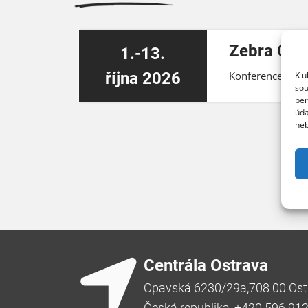
Zebra Cyb
1.-13.
října 2026
Konference ZEBR
K u
sou
per
úda
neb
Centrála Ostrava
Opavská 6230/29a,708 00 Ost
Česká republika, +420 596 91