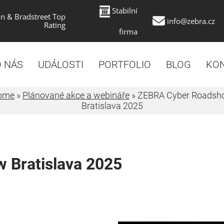
Stabilní
n & Bradstreet Top
info@zebra.cz
Rating
firma
 NÁS
UDÁLOSTI
PORTFOLIO
BLOG
KO
ome
»
Plánované akce a webináře
»
ZEBRA Cyber Roadsh
Bratislava 2025
 Bratislava 2025