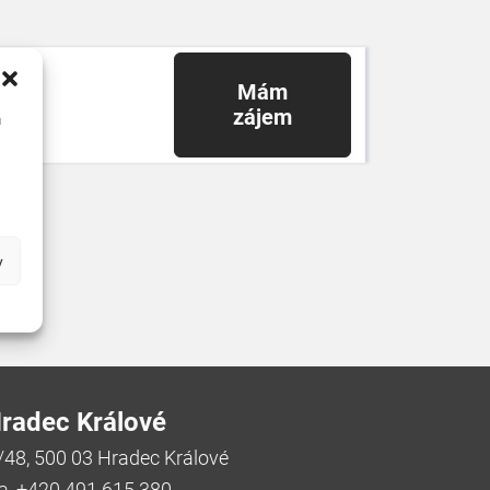
Mám
zájem
u
y
radec Králové
/48, 500 03 Hradec Králové
a, +420 491 615 380,