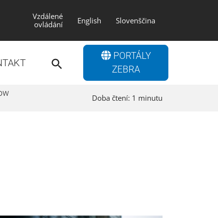
Vzdálené
English
Slovenščina
ovládání
Search
PORTÁLY
for:
NTAKT
Search Button
ZEBRA
ow
Doba čtení:
1
minutu