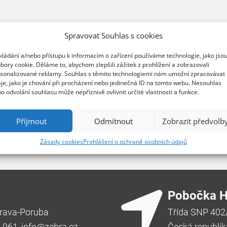
er Roadshow 2026
Spravovat Souhlas s cookies
A SYSTEMS o kybernetické bezpečnosti.
kládání a/nebo přístupu k informacím o zařízení používáme technologie, jako jso
bory cookie. Děláme to, abychom zlepšili zážitek z prohlížení a zobrazovali
sonalizované reklamy. Souhlas s těmito technologiemi nám umožní zpracovávat
je, jako je chování při procházení nebo jedinečná ID na tomto webu. Nesouhlas
o odvolání souhlasu může nepříznivě ovlivnit určité vlastnosti a funkce.
Zobrazit všechny události
Příjmout
Odmítnout
Zobrazit předvolb
Zásady cookies
Prohlášení o ochraně osobních údajů
Pobočka H
rava-Poruba
Třída SNP 402
2 961,
info@zebra.cz
Česká republik