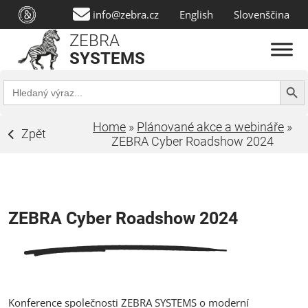
info@zebra.cz
English
Slovenščina
ZEBRA
SYSTEMS
Search Butt
Search
for:
Home
»
Plánované akce a webináře
»
Zpět
ZEBRA Cyber Roadshow 2024
ZEBRA Cyber Roadshow 2024
Konference společnosti ZEBRA SYSTEMS o moderní