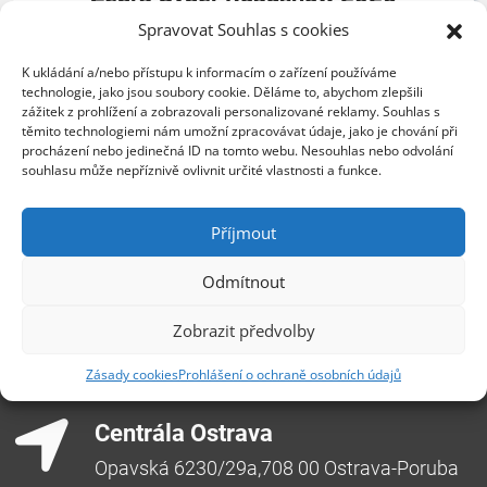
Spravovat Souhlas s cookies
Konference ZEBRA SYSTEMS o kybernetické
bezpečnosti.
K ukládání a/nebo přístupu k informacím o zařízení používáme
technologie, jako jsou soubory cookie. Děláme to, abychom zlepšili
zážitek z prohlížení a zobrazovali personalizované reklamy. Souhlas s
Mám zájem
těmito technologiemi nám umožní zpracovávat údaje, jako je chování při
procházení nebo jedinečná ID na tomto webu. Nesouhlas nebo odvolání
souhlasu může nepříznivě ovlivnit určité vlastnosti a funkce.
Zobrazit všechny události
Příjmout
Odmítnout
Zobrazit předvolby
Zásady cookies
Prohlášení o ochraně osobních údajů
Centrála Ostrava
Opavská 6230/29a,708 00 Ostrava-Poruba