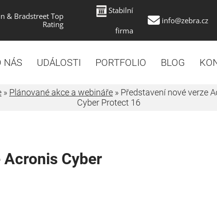
Stabilní
n & Bradstreet Top
info@zebra.cz
Rating
firma
 NÁS
UDÁLOSTI
PORTFOLIO
BLOG
KO
e
»
Plánované akce a webináře
»
Představení nové verze A
Cyber Protect 16
 Acronis Cyber