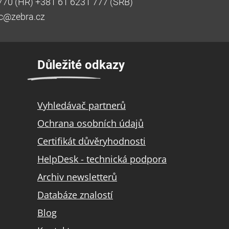
770 (HR) +381 61 6231 777 (SRB)
ic@zebra.cz
Důležité odkazy
Vyhledávač partnerů
Ochrana osobních údajů
Certifikát důvěryhodnosti
HelpDesk - technická podpora
Archiv newsletterů
Databáze znalostí
Blog