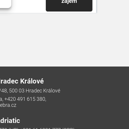
zájem
radec Králové
/48, 500 03 Hradec Králové
a, +420 491 615 380,
bra.cz
riatic