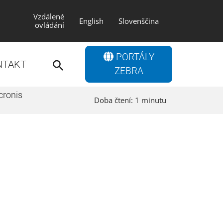
Vzdálené
English
Slovenščina
ovládání
Search
PORTÁLY
for:
NTAKT
Search Button
ZEBRA
cronis
Doba čtení:
1
minutu