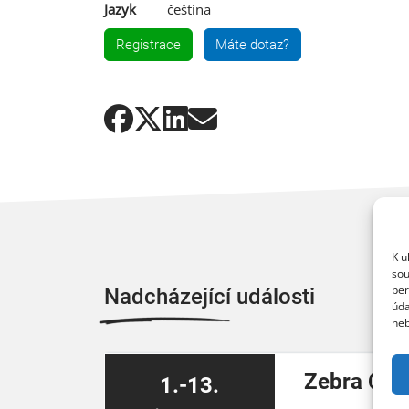
Jazyk
čeština
Registrace
Máte dotaz?
K u
sou
per
Nadcházející události
úda
neb
Zebra Cyb
1.-13.