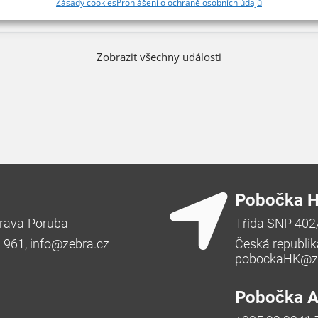
Zásady cookies
Prohlášení o ochraně osobních údajů
A SYSTEMS o kybernetické bezpečnosti.
Zobrazit všechny události
Pobočka H
rava-Poruba
Třída SNP 402
2 961,
info@zebra.cz
Česká republik
pobockaHK@ze
Pobočka Ad