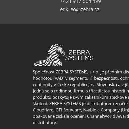
+421 917 554 499
erik.leo@zebra.cz
Společnost ZEBRA SYSTEMS, s.r.o. je předním di
hodnotou (VAD) v segmentu IT bezpečnosti, ochr
continuity v České republice, na Slovensku a v j
Jedná se o rodinnou firmu s třicetiletou historií 
produktů poskytuje svým zákazníkům špičkové 
školení. ZEBRA SYSTEMS je distributorem značek 
Cloudflare, GFI Software, N-able a Company (Un
opakovaně získala ocenění ChannelWorld Awards
distributory.