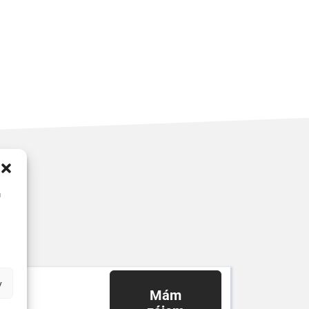
u
y
Mám