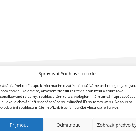
Spravovat Souhlas s cookies
kládání a/nebo přístupu k informacím o zařízení používáme technologie, jako jso
bory cookie. Děláme to, abychom zlepšili zážitek z prohlížení a zobrazovali
sonalizované reklamy. Souhlas s těmito technologiemi nám umožní zpracovávat
je, jako je chování při procházení nebo jedinečná ID na tomto webu. Nesouhlas
o odvolání souhlasu může nepříznivě ovlivnit určité vlastnosti a funkce.
Příjmout
Odmítnout
Zobrazit předvolb
er Roadshow 2026