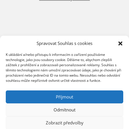
Spravovat Souhlas s cookies
K ukládání a/nebo přístupu k informacím o zařízení používáme
Centrála Ostrava
technologie, jako jsou soubory cookie. Děláme to, abychom zlepšili
Opavská 6230/29a,708 00 Ostrava-Poruba
zážitek z prohlížení a zobrazovali personalizované reklamy. Souhlas s
těmito technologiemi nám umožní zpracovávat údaje, jako je chování při
Česká republika, +420 596 912 961,
procházení nebo jedinečná ID na tomto webu. Nesouhlas nebo odvolání
info@zebra.cz
souhlasu může nepříznivě ovlivnit určité vlastnosti a funkce.
Pobočka Hradec Králové
Příjmout
Třída SNP 402/48, 500 03 Hradec Králové
Česká republika, +420 491 615 380,
Odmítnout
pobockaHK@zebra.cz
Zobrazit předvolby
Pobočka Slovensko