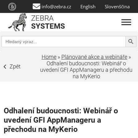
info@zebra.cz
English
Slovenščina
ZEBRA
SYSTEMS
Search Butt
Search
for:
Home
»
Plánované akce a webináře
»
Odhalení budoucnosti: Webinář o
Zpět
uvedení GFI AppManageru a přechodu
na MyKerio
Odhalení budoucnosti: Webinář o
uvedení GFI AppManageru a
přechodu na MyKerio