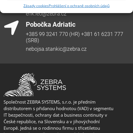
+421 917 554 499
Zásady cookies
Prohlášení o ochraně osobních údajů
erik.leo@zebra.cz
Pobočka Adriatic
+385 99 3241 770 (HR) +381 61 6231 777
(SRB)
nebojsa.stankic@zebra.cz
Společnost ZEBRA SYSTEMS, s.r.o. je předním
distributorem s přidanou hodnotou (VAD) v segmentu
IT bezpečnosti, ochrany dat a business continuity v
České republice, na Slovensku a v jihovýchodní
Evropě. Jedná se o rodinnou firmu s třicetiletou