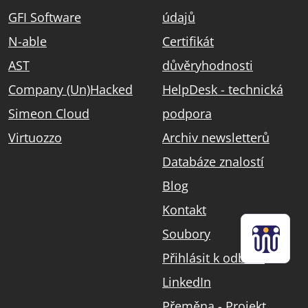
GFI Software
údajů
N-able
Certifikát
AST
důvěryhodnosti
Company (Un)Hacked
HelpDesk - technická
Simeon Cloud
podpora
Virtuozzo
Archiv newsletterů
Databáze znalostí
Blog
Kontakt
Soubory
Přihlásit k odběru
LinkedIn
Přeměna - Projekt