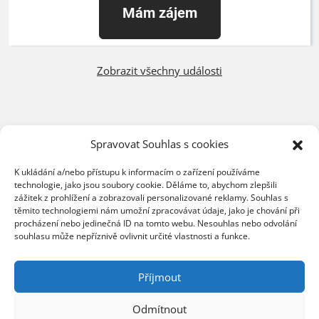
Mám zájem
Zobrazit všechny události
Spravovat Souhlas s cookies
K ukládání a/nebo přístupu k informacím o zařízení používáme
technologie, jako jsou soubory cookie. Děláme to, abychom zlepšili
zážitek z prohlížení a zobrazovali personalizované reklamy. Souhlas s
těmito technologiemi nám umožní zpracovávat údaje, jako je chování při
Centrála Ostrava
procházení nebo jedinečná ID na tomto webu. Nesouhlas nebo odvolání
Opavská 6230/29a,708 00 Ostrava-Poruba
souhlasu může nepříznivě ovlivnit určité vlastnosti a funkce.
Česká republika, +420 596 912 961,
info@zebra.cz
Příjmout
Pobočka Hradec Králové
Odmítnout