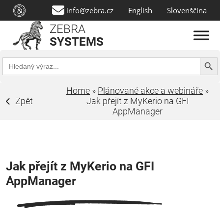
info@zebra.cz
English
Slovenščina
ZEBRA
SYSTEMS
Search Butt
Search
for:
Home
»
Plánované akce a webináře
»
Zpět
Jak přejít z MyKerio na GFI
AppManager
Jak přejít z MyKerio na GFI
AppManager