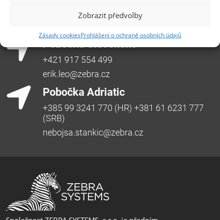
Třída SNP 402/48, 500 03 Hradec Králové
Zobrazit předvolby
Česká republika, +420 491 615 380,
pobockaHK@zebra.cz
Zásady cookies
Prohlášení o ochraně osobních údajů
Pobočka Slovensko
+421 917 554 499
erik.leo@zebra.cz
Pobočka Adriatic
+385 99 3241 770 (HR) +381 61 6231 777
(SRB)
nebojsa.stankic@zebra.cz
Společnost ZEBRA SYSTEMS, s.r.o. je předním