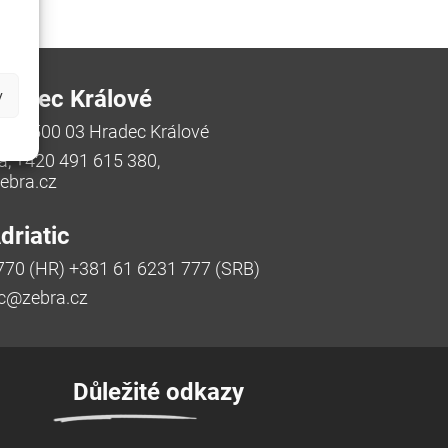
radec Králové
y
/48, 500 03 Hradec Králové
a, +420 491 615 380,
bra.cz
riatic
770 (HR) +381 61 6231 777 (SRB)
ic@zebra.cz
Důležité odkazy