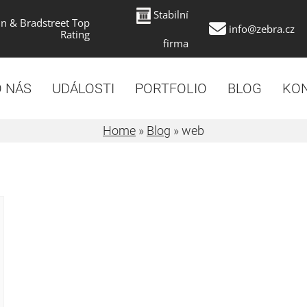
Stabilní
n & Bradstreet Top
info@zebra.cz
Rating
firma
 NÁS
UDÁLOSTI
PORTFOLIO
BLOG
KO
Home
»
Blog
»
web