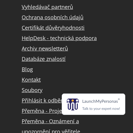
Vyhledávač partnerů
Ochrana osobních údajů
Certifikát důvěryhodnosti
HelpDesk - technická podpora
Archiv newsletterů
Databáze znalostí
Blog
Kontakt
Soubory
Přihlásit k odběru LinkedIn
Přeměna - Projekt přeměny
Přeměna - Oznámení a
upozornění pro věřitele