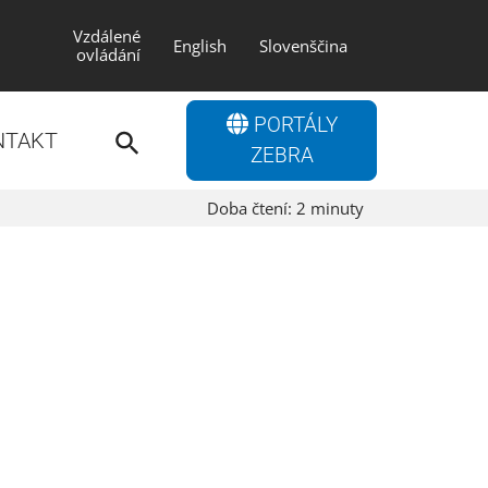
Vzdálené
English
Slovenščina
ovládání
Search
PORTÁLY
for:
NTAKT
Search Button
ZEBRA
Doba čtení:
2
minuty