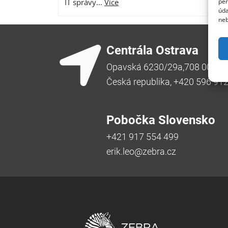
per
IT správy...
Více
úda
neb
Centrála Ostrava
Opavská 6230/29a,708 00 Ost
Česká republika, +420 596 91
Pobočka Slovensko
+421 917 554 499
erik.leo@zebra.cz