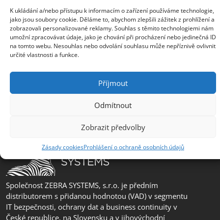
Pobočka Slovensko
K ukládání a/nebo přístupu k informacím o zařízení používáme technologie,
jako jsou soubory cookie. Děláme to, abychom zlepšili zážitek z prohlížení a
+421 917 554 499
zobrazovali personalizované reklamy. Souhlas s těmito technologiemi nám
umožní zpracovávat údaje, jako je chování při procházení nebo jedinečná ID
erik.leo@zebra.cz
na tomto webu. Nesouhlas nebo odvolání souhlasu může nepříznivě ovlivnit
určité vlastnosti a funkce.
Pobočka Adriatic
+385 99 3241 770 (HR) +381 61 6231 777
Příjmout
(SRB)
nebojsa.stankic@zebra.cz
Odmítnout
Zobrazit předvolby
Zásady cookies
Prohlášení o ochraně osobních údajů
Společnost ZEBRA SYSTEMS, s.r.o. je předním
distributorem s přidanou hodnotou (VAD) v segmentu
IT bezpečnosti, ochrany dat a business continuity v
České republice, na Slovensku a v jihovýchodní