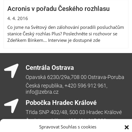
Acronis v pořadu Českého rozhlasu
4. 4. 2016
Co jsme na Světový den zálohování poradili posluchačům
stanice Český rozhlas Plus? Poslechněte si rozhovor se
Zdeňkem Bínkem... Interview je dostupné zde
Centrála Ostrava
Opavská 6230/29a,708 00 Ostrava-Poruba
Česká republika, +420 596 912 961,
info@zebra.cz
Pobočka Hradec Králové
Třída SNP 402/48, 500 03 Hradec Králové
Česká republika, +420 491 615 380,
pobockaHK@zebra.cz
Spravovat Souhlas s cookies