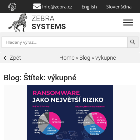
info@zebra.cz
English
Slovenščina
ZEBRA
SYSTEMS
Search Butt
Search
for:
Zpět
Home
»
Blog
»
výkupné
Blog: Štítek:
výkupné