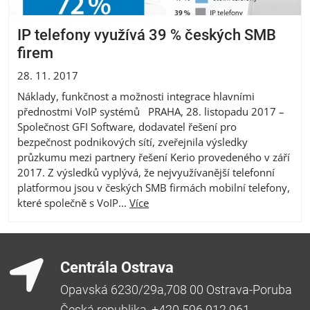
IP telefony využívá 39 % českých SMB
firem
28. 11. 2017
Náklady, funkčnost a možnosti integrace hlavními
přednostmi VoIP systémů PRAHA, 28. listopadu 2017 –
Společnost GFI Software, dodavatel řešení pro
bezpečnost podnikových sítí, zveřejnila výsledky
průzkumu mezi partnery řešení Kerio provedeného v září
2017. Z výsledků vyplývá, že nejvyužívanější telefonní
platformou jsou v českých SMB firmách mobilní telefony,
které společně s VoIP...
Více
Centrála Ostrava
Opavská 6230/29a,708 00 Ostrava-Poruba
Česká republika, +420 596 912 961,