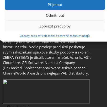
Příjmout
Odmítnout
Společnost ZEBRA SYSTEMS, s.r.o. je předním
distributorem s přidanou hodnotou (VAD) v segmentu
Zobrazit předvolby
IT bezpečnosti, ochrany dat a business continuity v
Zásady cookies
Prohlášení o ochraně osobních údajů
České republice, na Slovensku a v jihovýchodní
Evropě. Jedná se o rodinnou firmu s třicetiletou
historií na trhu. Vedle prodeje produktů poskytuje
svým zákazníkům špičkové služby podpory a školení.
ZEBRA SYSTEMS je distributorem značek Acronis, AST,
Cloudflare, GFI Software, N-able a Company
(Un)Hacked. Společnost opakovaně získala ocenění
ChannelWorld Awards pro nejlepší VAD distributory.