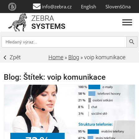
info@zebra.cz
English
Slovenščina
ZEBRA
SYSTEMS
Search Butt
Search
for:
Zpět
Home
»
Blog
»
voip komunikace
Blog: Štítek:
voip komunikace