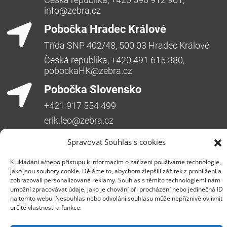
info@zebra.cz
Pobočka Hradec Králové
Třída SNP 402/48, 500 03 Hradec Králové
Česká republika, +420 491 615 380,
pobockaHK@zebra.cz
Pobočka Slovensko
+421 917 554 499
erik.leo@zebra.cz
Pobočka Adriatic
Spravovat Souhlas s cookies
+385 99 3241 770 (HR) +381 61 6231 777
K ukládání a/nebo přístupu k informacím o zařízení používáme technologie,
(SRB)
jako jsou soubory cookie. Děláme to, abychom zlepšili zážitek z prohlížení a
nebojsa.stankic@zebra.cz
zobrazovali personalizované reklamy. Souhlas s těmito technologiemi nám
umožní zpracovávat údaje, jako je chování při procházení nebo jedinečná ID
na tomto webu. Nesouhlas nebo odvolání souhlasu může nepříznivě ovlivnit
určité vlastnosti a funkce.