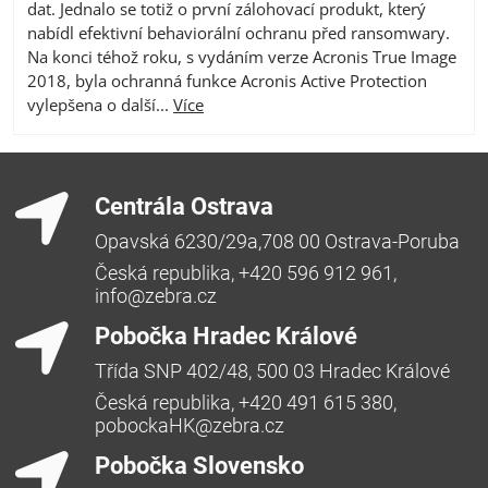
dat. Jednalo se totiž o první zálohovací produkt, který
nabídl efektivní behaviorální ochranu před ransomwary.
Na konci téhož roku, s vydáním verze Acronis True Image
2018, byla ochranná funkce Acronis Active Protection
vylepšena o další...
Více
Centrála Ostrava
Opavská 6230/29a,708 00 Ostrava-Poruba
Česká republika, +420 596 912 961,
info@zebra.cz
Pobočka Hradec Králové
Třída SNP 402/48, 500 03 Hradec Králové
Česká republika, +420 491 615 380,
pobockaHK@zebra.cz
Pobočka Slovensko