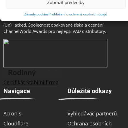
Zobrazit předvolby
svým zákazníkům špičkové služby podpory a školení.
ZEBRA SYSTEMS je distributorem značek Acronis, AST,
Zásady cookies
Prohlášení o ochraně osobních údajů
Cloudflare, GFI Software, N-able a Company
(Un)Hacked. Společnost opakovaně získala ocenění
ChannelWorld Awards pro nejlepší VAD distributory.
Certifikát Stabilní firma
Navigace
Důležité odkazy
Acronis
Vyhledávač partnerů
Cloudflare
Ochrana osobních