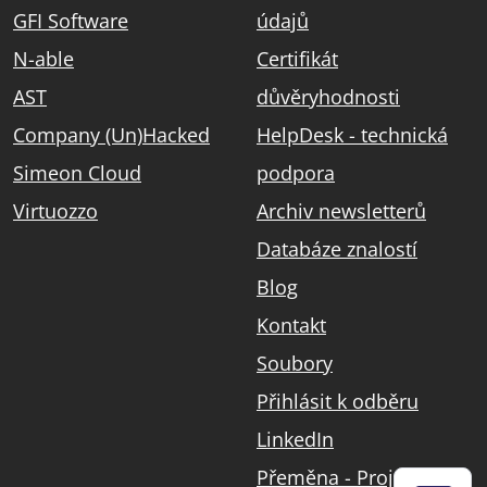
GFI Software
údajů
N-able
Certifikát
AST
důvěryhodnosti
Company (Un)Hacked
HelpDesk - technická
Simeon Cloud
podpora
Virtuozzo
Archiv newsletterů
Databáze znalostí
Blog
Kontakt
Soubory
Přihlásit k odběru
LinkedIn
Přeměna - Projekt