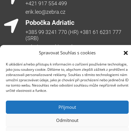
+421 917 554 499
erik.leo@zebra.cz
Pobočka Adriatic
+385 99 3241 770 (HR) +381 61 6231 777
(SRB)
nebojsa.stankic@zebra.cz
Spravovat Souhlas s cookies
K ukládání a/nebo přístupu k informacím o zařízení používáme technologie,
jako jsou soubory cookie. Děláme to, abychom zlepšili zážitek z prohlížení a
zobrazovali personalizované reklamy. Souhlas s těmito technologiemi nám
umožní zpracovávat údaje, jako je chování při procházení nebo jedinečná ID
na tomto webu. Nesouhlas nebo odvolání souhlasu může nepříznivě ovlivnit
určité vlastnosti a funkce.
Společnost ZEBRA SYSTEMS, s.r.o. je předním
distributorem s přidanou hodnotou (VAD) v segmentu
Příjmout
IT bezpečnosti, ochrany dat a business continuity v
České republice, na Slovensku a v jihovýchodní
Odmítnout
Evropě. Jedná se o rodinnou firmu s třicetiletou
historií na trhu. Vedle prodeje produktů poskytuje