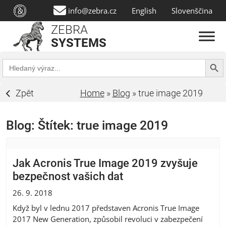
info@zebra.cz
English
Slovenščina
ZEBRA
SYSTEMS
Search Butt
Search
for:
Zpět
Home
»
Blog
»
true image 2019
Blog: Štítek:
true image 2019
Jak Acronis True Image 2019 zvyšuje
bezpečnost vašich dat
26. 9. 2018
Když byl v lednu 2017 představen Acronis True Image
2017 New Generation, způsobil revoluci v zabezpečení