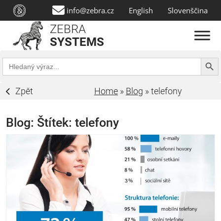
info@zebra.cz
English
Slovenščina
ZEBRA
SYSTEMS
Search Butt
Search
for:
Zpět
Home
»
Blog
»
telefony
Blog: Štítek:
telefony