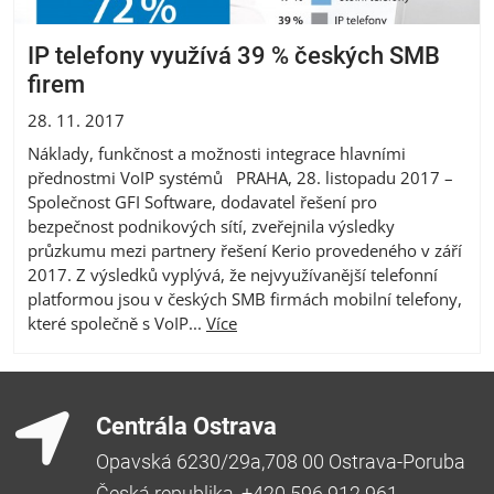
IP telefony využívá 39 % českých SMB
firem
28. 11. 2017
Náklady, funkčnost a možnosti integrace hlavními
přednostmi VoIP systémů PRAHA, 28. listopadu 2017 –
Společnost GFI Software, dodavatel řešení pro
bezpečnost podnikových sítí, zveřejnila výsledky
průzkumu mezi partnery řešení Kerio provedeného v září
2017. Z výsledků vyplývá, že nejvyužívanější telefonní
platformou jsou v českých SMB firmách mobilní telefony,
které společně s VoIP...
Více
Centrála Ostrava
Opavská 6230/29a,708 00 Ostrava-Poruba
Česká republika, +420 596 912 961,