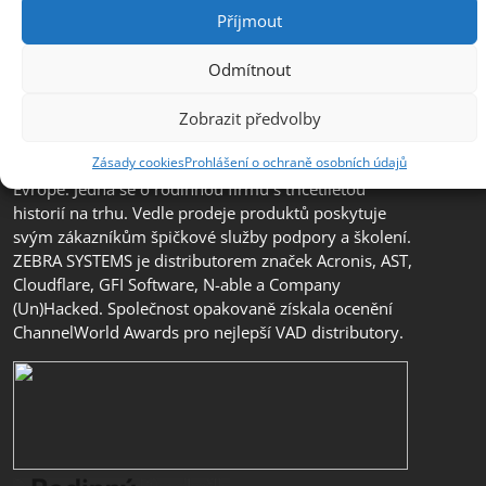
Příjmout
Odmítnout
Společnost ZEBRA SYSTEMS, s.r.o. je předním
distributorem s přidanou hodnotou (VAD) v segmentu
Zobrazit předvolby
IT bezpečnosti, ochrany dat a business continuity v
Zásady cookies
Prohlášení o ochraně osobních údajů
České republice, na Slovensku a v jihovýchodní
Evropě. Jedná se o rodinnou firmu s třicetiletou
historií na trhu. Vedle prodeje produktů poskytuje
svým zákazníkům špičkové služby podpory a školení.
ZEBRA SYSTEMS je distributorem značek Acronis, AST,
Cloudflare, GFI Software, N-able a Company
(Un)Hacked. Společnost opakovaně získala ocenění
ChannelWorld Awards pro nejlepší VAD distributory.