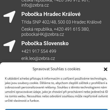
info@zebra.cz
Pobočka Hradec Králové
Třída SNP 402/48, 500 03 Hradec Králové
Česká republika, +420 491 615 380,
pobockaHK@zebra.cz
Pobočka Slovensko
+421 917 554 499
erik.leo@zebra.cz
Pobočka Adriatic
Spravovat Souhlas s cookies
+385 99 3241 770 (HR) +381 61 6231 777
K ukládání a/nebo přístupu k informacím o zařízení používáme technologie,
(SRB)
jako jsou soubory cookie. Děláme to, abychom zlepšili zážitek z prohlížení a
nebojsa.stankic@zebra.cz
zobrazovali personalizované reklamy. Souhlas s těmito technologiemi nám
umožní zpracovávat údaje, jako je chování při procházení nebo jedinečná ID
na tomto webu. Nesouhlas nebo odvolání souhlasu může nepříznivě ovlivnit
určité vlastnosti a funkce.