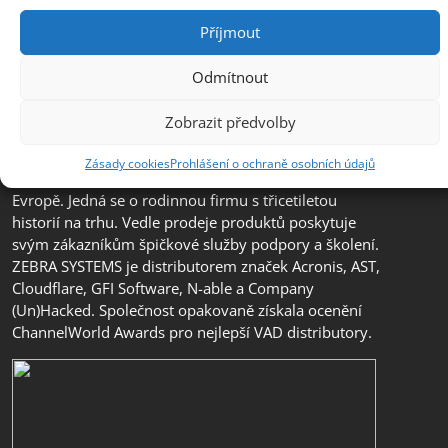
Příjmout
Odmítnout
Společnost ZEBRA SYSTEMS, s.r.o. je předním
Zobrazit předvolby
distributorem s přidanou hodnotou (VAD) v segmentu
IT bezpečnosti, ochrany dat a business continuity v
Zásady cookies
Prohlášení o ochraně osobních údajů
České republice, na Slovensku a v jihovýchodní
Evropě. Jedná se o rodinnou firmu s třicetiletou
historií na trhu. Vedle prodeje produktů poskytuje
svým zákazníkům špičkové služby podpory a školení.
ZEBRA SYSTEMS je distributorem značek Acronis, AST,
Cloudflare, GFI Software, N-able a Company
(Un)Hacked. Společnost opakovaně získala ocenění
ChannelWorld Awards pro nejlepší VAD distributory.