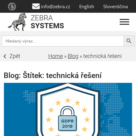
info@zebra.cz
English
Slovenščina
ZEBRA
SYSTEMS
Search Butt
Search
for:
Zpět
Home
»
Blog
»
technická řešení
Blog: Štítek:
technická řešení