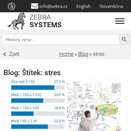
info@zebra.cz
English
Slovenščina
ZEBRA
SYSTEMS
Search Butt
Search
for:
Zpět
Home
»
Blog
»
stres
Blog: Štítek:
stres