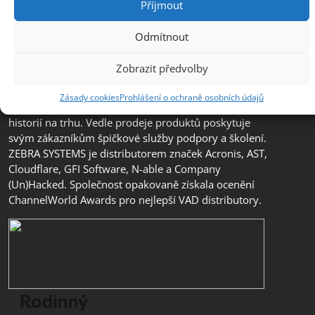
Příjmout
Odmítnout
Společnost ZEBRA SYSTEMS, s.r.o. je předním
distributorem s přidanou hodnotou (VAD) v segmentu
Zobrazit předvolby
IT bezpečnosti, ochrany dat a business continuity v
České republice, na Slovensku a v jihovýchodní
Zásady cookies
Prohlášení o ochraně osobních údajů
Evropě. Jedná se o rodinnou firmu s třicetiletou
historií na trhu. Vedle prodeje produktů poskytuje
svým zákazníkům špičkové služby podpory a školení.
ZEBRA SYSTEMS je distributorem značek Acronis, AST,
Cloudflare, GFI Software, N-able a Company
(Un)Hacked. Společnost opakovaně získala ocenění
ChannelWorld Awards pro nejlepší VAD distributory.