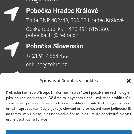
Pobočka Hradec Králové
Třída SNP 402/48, 500 03 Hradec Králové
Česká republika, +420 491 615 380,
pobockaHK@zebra.cz
Pobočka Slovensko
+421 917 554 499
erik.leo@zebra.cz
Pobočka Adriatic
Spravovat Souhlas s cookies
+385 99 3241 770 (HR) +381 61 6231 777
(SRB)
K ukládání a/nebo přístupu k informacím o zařízení používáme technologie,
jako jsou soubory cookie. Děláme to, abychom zlepšili zážitek z prohlížení a
nebojsa.stankic@zebra.cz
zobrazovali personalizované reklamy. Souhlas s těmito technologiemi nám
umožní zpracovávat údaje, jako je chování při procházení nebo jedinečná ID
na tomto webu. Nesouhlas nebo odvolání souhlasu může nepříznivě ovlivnit
určité vlastnosti a funkce.