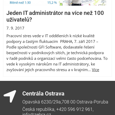
Jeden IT administrátor na více než 100
uživatelů?
7. 9. 2017
Pracovní stres vede v IT odděleních k nízké kvalitě
podpory a častým fluktuacím PRAHA, 7. září 2017 –
Podle společnosti GFI Software, dodavatele řešení
bezpečnosti v podnikových sítích, je technická podpora
v řadě podniků a organizací velmi často podceňována. To
vede k vysokým nárokům na IT administrátory, ke
zvyšování jejich pracovního stresu a v krajním...
Více
Centrála Ostrava
Opavská 6230/29a,708 00 Ostrava-Poruba
Česká republika, +420 596 912 961,
info@zebra.cz