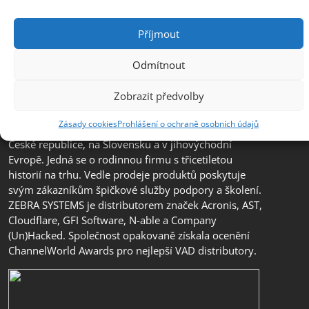
Příjmout
Odmítnout
Zobrazit předvolby
Společnost ZEBRA SYSTEMS, s.r.o. je předním
distributorem s přidanou hodnotou (VAD) v segmentu
Zásady cookies
Prohlášení o ochraně osobních údajů
IT bezpečnosti, ochrany dat a business continuity v
České republice, na Slovensku a v jihovýchodní
Evropě. Jedná se o rodinnou firmu s třicetiletou
historií na trhu. Vedle prodeje produktů poskytuje
svým zákazníkům špičkové služby podpory a školení.
ZEBRA SYSTEMS je distributorem značek Acronis, AST,
Cloudflare, GFI Software, N-able a Company
(Un)Hacked. Společnost opakovaně získala ocenění
ChannelWorld Awards pro nejlepší VAD distributory.