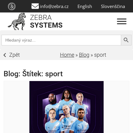
info@zebra.cz
English
Slovenščina
ZEBRA
SYSTEMS
Search Butt
Search
for:
Zpět
Home
»
Blog
»
sport
Blog: Štítek:
sport