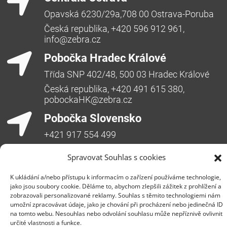
Opavská 6230/29a,708 00 Ostrava-Poruba
Česká republika, +420 596 912 961,
info@zebra.cz
Pobočka Hradec Králové
Třída SNP 402/48, 500 03 Hradec Králové
Česká republika, +420 491 615 380,
pobockaHK@zebra.cz
Pobočka Slovensko
+421 917 554 499
erik.leo@zebra.cz
Spravovat Souhlas s cookies
Pobočka Adriatic
K ukládání a/nebo přístupu k informacím o zařízení používáme technologie,
+385 99 3241 770 (HR) +381 61 6231 777
jako jsou soubory cookie. Děláme to, abychom zlepšili zážitek z prohlížení a
(SRB)
zobrazovali personalizované reklamy. Souhlas s těmito technologiemi nám
umožní zpracovávat údaje, jako je chování při procházení nebo jedinečná ID
nebojsa.stankic@zebra.cz
na tomto webu. Nesouhlas nebo odvolání souhlasu může nepříznivě ovlivnit
určité vlastnosti a funkce.