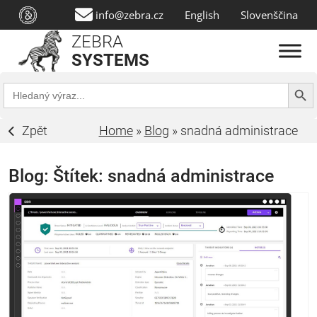
info@zebra.cz
English
Slovenščina
ZEBRA
SYSTEMS
Search Butt
Search
for:
Zpět
Home
»
Blog
»
snadná administrace
Blog: Štítek:
snadná administrace