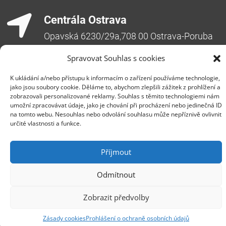
Centrála Ostrava
Opavská 6230/29a,708 00 Ostrava-Poruba
Česká republika, +420 596 912 961,
Spravovat Souhlas s cookies
info@zebra.cz
K ukládání a/nebo přístupu k informacím o zařízení používáme technologie,
Pobočka Hradec Králové
jako jsou soubory cookie. Děláme to, abychom zlepšili zážitek z prohlížení a
Třída SNP 402/48, 500 03 Hradec Králové
zobrazovali personalizované reklamy. Souhlas s těmito technologiemi nám
umožní zpracovávat údaje, jako je chování při procházení nebo jedinečná ID
Česká republika, +420 491 615 380,
na tomto webu. Nesouhlas nebo odvolání souhlasu může nepříznivě ovlivnit
pobockaHK@zebra.cz
určité vlastnosti a funkce.
Pobočka Slovensko
Příjmout
+421 917 554 499
erik.leo@zebra.cz
Odmítnout
Pobočka Adriatic
Zobrazit předvolby
+385 99 3241 770 (HR) +381 61 6231 777
(SRB)
Zásady cookies
Prohlášení o ochraně osobních údajů