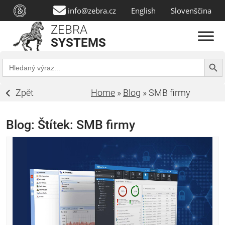
info@zebra.cz
English
Slovenščina
ZEBRA
SYSTEMS
Search Butt
Search
for:
Zpět
Home
»
Blog
»
SMB firmy
Blog: Štítek:
SMB firmy