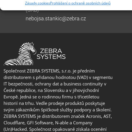
+385 99 3241 770 (HR) +381 61 6231 777
Zásady cookies
Prohlášení o ochraně osobních údajů
(SRB)
nebojsa.stankic@zebra.cz
Společnost ZEBRA SYSTEMS, s.r.o. je předním
distributorem s přidanou hodnotou (VAD) v segmentu
IT bezpečnosti, ochrany dat a business continuity v
České republice, na Slovensku a v jihovýchodní
Evropě. Jedná se o rodinnou firmu s třicetiletou
historií na trhu. Vedle prodeje produktů poskytuje
svým zákazníkům špičkové služby podpory a školení.
ZEBRA SYSTEMS je distributorem značek Acronis, AST,
Cloudflare, GFI Software, N-able a Company
(Un)Hacked. Společnost opakovaně získala ocenění