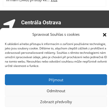
Centrála Ostrava
Opavská 6230/29a,708 00 Ostrava-Poruba
Spravovat Souhlas s cookies
Česká republika, +420 596 912 961,
info@zebra.cz
K ukládání a/nebo přístupu k informacím o zařízení používáme technologie,
jako jsou soubory cookie. Děláme to, abychom zlepšili zážitek z prohlížení a
Pobočka Hradec Králové
zobrazovali personalizované reklamy. Souhlas s těmito technologiemi nám
umožní zpracovávat údaje, jako je chování při procházení nebo jedinečná ID
Třída SNP 402/48, 500 03 Hradec Králové
na tomto webu. Nesouhlas nebo odvolání souhlasu může nepříznivě ovlivnit
Česká republika, +420 491 615 380,
určité vlastnosti a funkce.
pobockaHK@zebra.cz
Příjmout
Pobočka Slovensko
+421 917 554 499
Odmítnout
erik.leo@zebra.cz
Zobrazit předvolby
Pobočka Adriatic