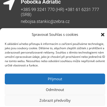
Pobočka Adriatic
+385 99 3241 770 (HR) +381 61 6231 777
(SRB)
nebojsa.stankic@zebra.cz
Spravovat Souhlas s cookies
K ukládání a/nebo přístupu k informacím o zařízení používáme technologie,
jako jsou soubory cookie. Děláme to, abychom zlepšili zážitek z prohlížení a
zobrazovali personalizované reklamy. Souhlas s těmito technologiemi nám
umožní zpracovávat údaje, jako je chování při procházení nebo jedinečná ID
na tomto webu. Nesouhlas nebo odvolání souhlasu může nepříznivě ovlivnit
Společnost ZEBRA SYSTEMS, s.r.o. je předním
určité vlastnosti a funkce.
distributorem s přidanou hodnotou (VAD) v segmentu
IT bezpečnosti, ochrany dat a business continuity v
Příjmout
České republice, na Slovensku a v jihovýchodní
Evropě. Jedná se o rodinnou firmu s třicetiletou
Odmítnout
historií na trhu. Vedle prodeje produktů poskytuje
svým zákazníkům špičkové služby podpory a školení.
Zobrazit předvolby
ZEBRA SYSTEMS je distributorem značek Acronis, AST,
Cloudflare, GFI Software, N-able a Company