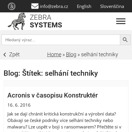
info@zebra.cz
English
Slovenščina
ZEBRA
SYSTEMS
Search Butt
Search
for:
Zpět
Home
»
Blog
»
selhání techniky
Blog: Štítek:
selhání techniky
Acronis v časopisu Konstruktér
16. 6. 2016
Jak se dají chránit kritická konstrukční a výrobní data?
Obávají se české podniky více selhání techniky nebo
malwaru? Lze uspět v boji s ransomwarem? Přečtěte si v