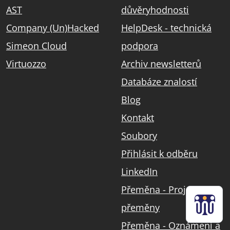
AST
důvěryhodnosti
Company (Un)Hacked
HelpDesk - technická
Simeon Cloud
podpora
Virtuozzo
Archiv newsletterů
Databáze znalostí
Blog
Kontakt
Soubory
Přihlásit k odběru
LinkedIn
Přeměna - Projekt
přeměny
Přeměna - Oznámení a