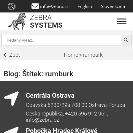
info@zebra.cz
English
Slovenščina
ZEBRA
SYSTEMS
Search Butt
Search
for:
Zpět
Home
»
rumburk
Blog: Štítek:
rumburk
Centrála Ostrava
Opavská 6230/29a,708 00 Ostrava-Poruba
Česká republika, +420 596 912 961,
info@zebra.cz
Pobočka Hradec Králové