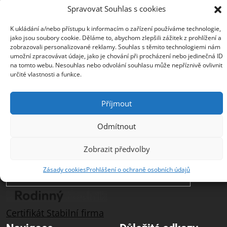
Spravovat Souhlas s cookies
Společnost ZEBRA SYSTEMS, s.r.o. je předním
distributorem s přidanou hodnotou (VAD) v segmentu
K ukládání a/nebo přístupu k informacím o zařízení používáme technologie,
IT bezpečnosti, ochrany dat a business continuity v
jako jsou soubory cookie. Děláme to, abychom zlepšili zážitek z prohlížení a
České republice, na Slovensku a v jihovýchodní
zobrazovali personalizované reklamy. Souhlas s těmito technologiemi nám
Evropě. Jedná se o rodinnou firmu s třicetiletou
umožní zpracovávat údaje, jako je chování při procházení nebo jedinečná ID
na tomto webu. Nesouhlas nebo odvolání souhlasu může nepříznivě ovlivnit
historií na trhu. Vedle prodeje produktů poskytuje
určité vlastnosti a funkce.
svým zákazníkům špičkové služby podpory a školení.
ZEBRA SYSTEMS je distributorem značek Acronis, AST,
Cloudflare, GFI Software, N-able a Company
Příjmout
(Un)Hacked. Společnost opakovaně získala ocenění
ChannelWorld Awards pro nejlepší VAD distributory.
Odmítnout
Zobrazit předvolby
Zásady cookies
Prohlášení o ochraně osobních údajů
Certifikát Stabilní firma