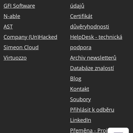
GFI Software
údajů
N-able
Certifikát
AST
důvěryhodnosti
Company (Un)Hacked
HelpDesk - technická
Simeon Cloud
podpora
Virtuozzo
Archiv newsletterů
Databáze znalostí
Blog
Kontakt
Soubory
Přihlásit k odběru
LinkedIn
Přeměna - Projekt