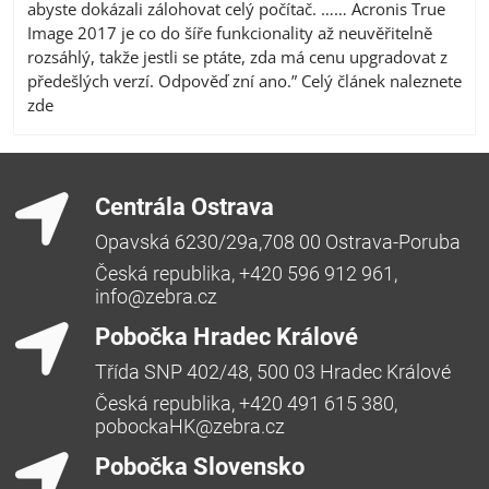
abyste dokázali zálohovat celý počítač. …… Acronis True
Image 2017 je co do šíře funkcionality až neuvěřitelně
rozsáhlý, takže jestli se ptáte, zda má cenu upgradovat z
předešlých verzí. Odpověď zní ano.” Celý článek naleznete
zde
Centrála Ostrava
Opavská 6230/29a,708 00 Ostrava-Poruba
Česká republika, +420 596 912 961,
info@zebra.cz
Pobočka Hradec Králové
Třída SNP 402/48, 500 03 Hradec Králové
Česká republika, +420 491 615 380,
pobockaHK@zebra.cz
Pobočka Slovensko