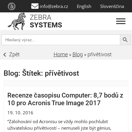
info@zebra.cz
English
Slovenščina
ZEBRA
SYSTEMS
Search Butt
Search
for:
Zpět
Home
»
Blog
»
přívětivost
Blog: Štítek:
přívětivost
Recenze časopisu Computer: 8,7 bodů z
10 pro Acronis True Image 2017
19. 10. 2016
“Zálohování od Acronisu se vždy mohlo pochlubit
uživatelskou přívětivostí – nemuseli jste být génius,