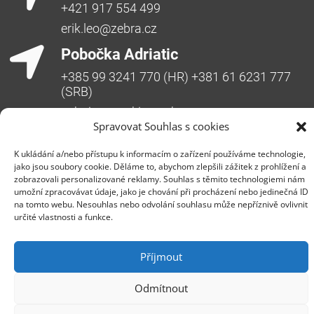
+421 917 554 499
erik.leo@zebra.cz
Pobočka Adriatic
+385 99 3241 770 (HR) +381 61 6231 777
(SRB)
nebojsa.stankic@zebra.cz
Spravovat Souhlas s cookies
K ukládání a/nebo přístupu k informacím o zařízení používáme technologie,
jako jsou soubory cookie. Děláme to, abychom zlepšili zážitek z prohlížení a
zobrazovali personalizované reklamy. Souhlas s těmito technologiemi nám
umožní zpracovávat údaje, jako je chování při procházení nebo jedinečná ID
na tomto webu. Nesouhlas nebo odvolání souhlasu může nepříznivě ovlivnit
určité vlastnosti a funkce.
Společnost ZEBRA SYSTEMS, s.r.o. je předním
distributorem s přidanou hodnotou (VAD) v segmentu
Příjmout
IT bezpečnosti, ochrany dat a business continuity v
České republice, na Slovensku a v jihovýchodní
Odmítnout
Evropě. Jedná se o rodinnou firmu s třicetiletou
historií na trhu. Vedle prodeje produktů poskytuje