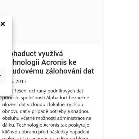
u
Alphaduct využívá
technologii Acronis ke
cloudovému zálohování dat
y
19. 5. 2017
Nové řešení ochrany podnikových dat
přineslo společnosti Alphaduct bezpečné
uložení dat v cloudu i lokálně, rychlou
obnovu dat v případě potřeby a snadnou
obsluhu včetně možnosti administrace na
dálku. Technologie Acronis tak poskytuje
klíčovou obranu před následky napadení
malwaru či ransomwaru a díky rychlému