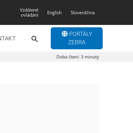
Vzdálené
English
Slovenščina
ovládání
Search
PORTÁLY
for:
NTAKT
Search Button
ZEBRA
Doba čtení:
3
minuty