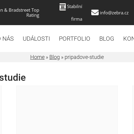
Stabilní
n & Bradstreet Top
info@zebra.cz
Rating
firma
 NÁS
UDÁLOSTI
PORTFOLIO
BLOG
KO
Home
»
Blog
»
pripadove-studie
studie