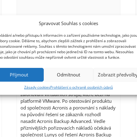
Spravovat Souhlas s cookies
kládání a/nebo přístupu k informacím o zařízení používáme technologie, jako jso
bory cookie. Děláme to, abychom zlepšili zážitek z prohlížení a zobrazovali
sonalizované reklamy. Souhlas s těmito technologiemi nám umožní zpracovávat
Lunys přechází na Acronis
je, jako je chování při procházení nebo jedinečná ID na tomto webu. Nesouhlas
o odvolání souhlasu může nepříznivě ovlivnit určité vlastnosti a funkce.
Backup Advanced
19. 6. 2017
Příjmout
Odmítnout
Zobrazit předvolb
V důsledku virtualizace informačního
systému musela společnost vyřešit
Zásady cookies
Prohlášení o ochraně osobních údajů
zálohování virtuálních strojů, které běží na
platformě VMware. Po otestování produktu
od společnosti Acronis a porovnání s náklady
na původní řešení se zákazník rozhodl
nasadit Acronis Backup Advanced. Vedle
příznivějších pořizovacích nákladů očekává
společnost Lunys od řešení Acronis Backup