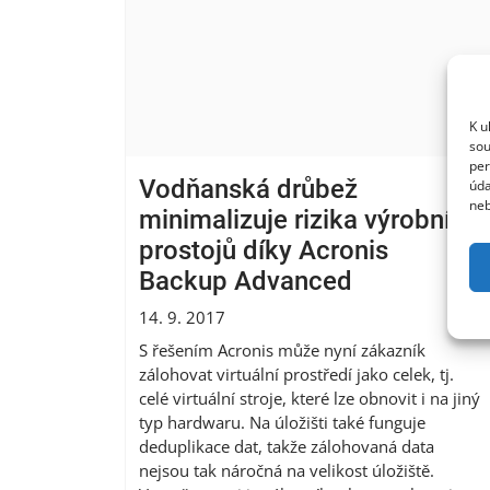
K u
sou
per
Vodňanská drůbež
úda
neb
minimalizuje rizika výrobních
prostojů díky Acronis
Backup Advanced
14. 9. 2017
S řešením Acronis může nyní zákazník
zálohovat virtuální prostředí jako celek, tj.
celé virtuální stroje, které lze obnovit i na jiný
typ hardwaru. Na úložišti také funguje
deduplikace dat, takže zálohovaná data
nejsou tak náročná na velikost úložiště.