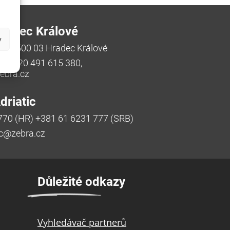
radec Králové
y
/48, 500 03 Hradec Králové
a, +420 491 615 380,
bra.cz
riatic
770 (HR) +381 61 6231 777 (SRB)
ic@zebra.cz
Důležité odkazy
Vyhledávač partnerů