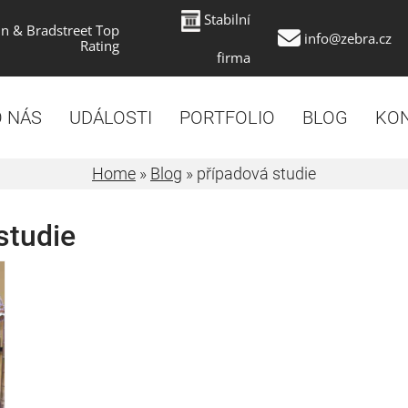
Stabilní
n & Bradstreet Top
info@zebra.cz
Rating
firma
 NÁS
UDÁLOSTI
PORTFOLIO
BLOG
KO
Home
»
Blog
»
případová studie
studie