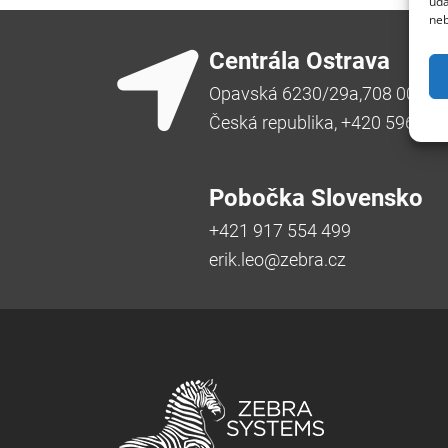
úda
neb
Centrála Ostrava
Opavská 6230/29a,708 00 Ost
Česká republika, +420 596 91
Pobočka Slovensko
+421 917 554 499
erik.leo@zebra.cz