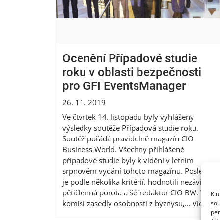
Ocenění Případové studie
roku v oblasti bezpečnosti
pro GFI EventsManager
26. 11. 2019
Ve čtvrtek 14. listopadu byly vyhlášeny
výsledky soutěže Případová studie roku.
Soutěž pořádá pravidelně magazín CIO
Business World. Všechny přihlášené
případové studie byly k vidění v letním
srpnovém vydání tohoto magazínu. Posléze
je podle několika kritérií. hodnotili nezávislá
pětičlenná porota a šéfredaktor CIO BW. V
K u
komisi zasedly osobnosti z byznysu,...
Více
sou
per