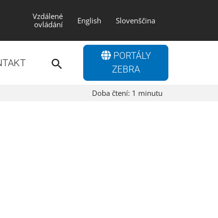
Vzdálené
English
Slovenščina
ovládání
Search
PORTÁLY
for:
NTAKT
Search Button
ZEBRA
Doba čtení:
1
minutu