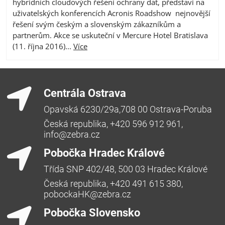
hybridních cloudových řešení ochrany dat, představí na
uživatelských konferencích Acronis Roadshow nejnovější
řešení svým českým a slovenským zákazníkům a
partnerům. Akce se uskuteční v Mercure Hotel Bratislava
(11. října 2016)...
Více
Centrála Ostrava
Opavská 6230/29a,708 00 Ostrava-Poruba
Česká republika, +420 596 912 961,
info@zebra.cz
Pobočka Hradec Králové
Třída SNP 402/48, 500 03 Hradec Králové
Česká republika, +420 491 615 380,
pobockaHK@zebra.cz
Pobočka Slovensko