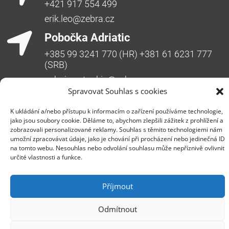
+421 917 554 499
erik.leo@zebra.cz
Pobočka Adriatic
+385 99 3241 770 (HR) +381 61 6231 777
(SRB)
nebojsa.stankic@zebra.cz
Spravovat Souhlas s cookies
K ukládání a/nebo přístupu k informacím o zařízení používáme technologie,
jako jsou soubory cookie. Děláme to, abychom zlepšili zážitek z prohlížení a
zobrazovali personalizované reklamy. Souhlas s těmito technologiemi nám
umožní zpracovávat údaje, jako je chování při procházení nebo jedinečná ID
na tomto webu. Nesouhlas nebo odvolání souhlasu může nepříznivě ovlivnit
určité vlastnosti a funkce.
Společnost ZEBRA SYSTEMS, s.r.o. je předním
distributorem s přidanou hodnotou (VAD) v segmentu
Příjmout
IT bezpečnosti, ochrany dat a business continuity v
České republice, na Slovensku a v jihovýchodní
Odmítnout
Evropě. Jedná se o rodinnou firmu s třicetiletou
historií na trhu. Vedle prodeje produktů poskytuje