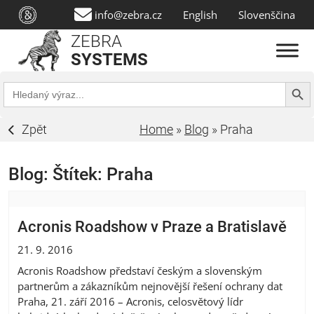
info@zebra.cz
English
Slovenščina
ZEBRA
SYSTEMS
Search Butt
Search
for:
Zpět
Home
»
Blog
»
Praha
Blog: Štítek:
Praha
Acronis Roadshow v Praze a Bratislavě
21. 9. 2016
Acronis Roadshow představí českým a slovenským
partnerům a zákazníkům nejnovější řešení ochrany dat
Praha, 21. září 2016 – Acronis, celosvětový lídr