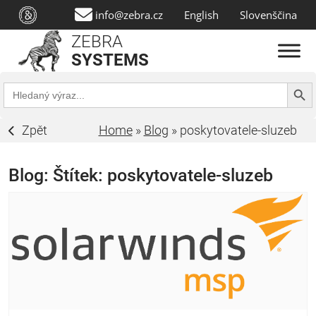
info@zebra.cz
English
Slovenščina
ZEBRA
SYSTEMS
Search Butt
Search
for:
Zpět
Home
»
Blog
»
poskytovatele-sluzeb
Blog: Štítek:
poskytovatele-sluzeb