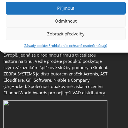
Příjmout
Odmítnout
Společnost ZEBRA SYSTEMS, s.r.o. je předním
Zobrazit předvolby
distributorem s přidanou hodnotou (VAD) v segmentu
IT bezpečnosti, ochrany dat a business continuity v
Zásady cookies
Prohlášení o ochraně osobních údajů
České republice, na Slovensku a v jihovýchodní
Evropě. Jedná se o rodinnou firmu s třicetiletou
historií na trhu. Vedle prodeje produktů poskytuje
svým zákazníkům špičkové služby podpory a školení.
ZEBRA SYSTEMS je distributorem značek Acronis, AST,
Cloudflare, GFI Software, N-able a Company
(Un)Hacked. Společnost opakovaně získala ocenění
ChannelWorld Awards pro nejlepší VAD distributory.