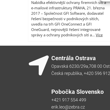
Nabídka efektivnější ochrany firemních sítí a
e-mailové infrastruktury PRAHA, 21. března
2017 – Společnost GFI Software, dodavatel
řešení bezpečnosti v podnikových sítích,
uvedla na trh GFI OneConnect a GFI
OneGuard, nejnovější řešení integrované
správy a ochrany podnikových sítí a...
Více
Centrála Ostrava
Opavská 6230/29a,708 00 Ost
Česká republika, +420 596 91
Pobočka Slovensko
+421 917 554 499
erik.leo@zebra.cz