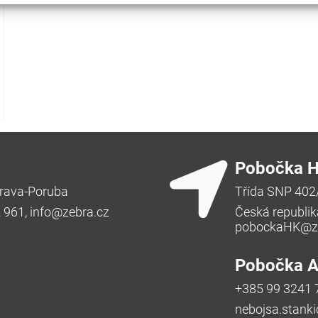
Pobočka H
rava-Poruba
Třída SNP 402
2 961,
info@zebra.cz
Česká republik
pobockaHK@ze
Pobočka Ad
+385 99 3241 
nebojsa.stank