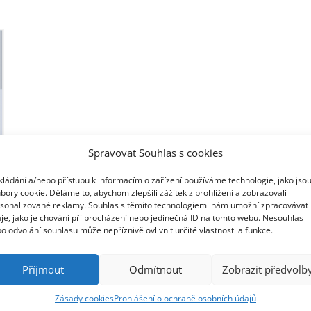
Spravovat Souhlas s cookies
kládání a/nebo přístupu k informacím o zařízení používáme technologie, jako jso
bory cookie. Děláme to, abychom zlepšili zážitek z prohlížení a zobrazovali
sonalizované reklamy. Souhlas s těmito technologiemi nám umožní zpracovávat
je, jako je chování při procházení nebo jedinečná ID na tomto webu. Nesouhlas
o odvolání souhlasu může nepříznivě ovlivnit určité vlastnosti a funkce.
Příjmout
Odmítnout
Zobrazit předvolb
Zásady cookies
Prohlášení o ochraně osobních údajů