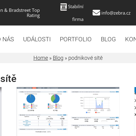
Stabilní
n & Bradstreet Top
info@zebra.cz
Rating
firma
 NÁS
UDÁLOSTI
PORTFOLIO
BLOG
KO
Home
»
Blog
»
podnikové sítě
sítě