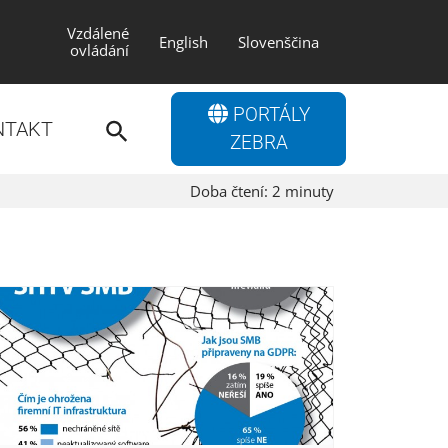
Vzdálené
English
Slovenščina
ovládání
Search
PORTÁLY
for:
NTAKT
Search Button
ZEBRA
Doba čtení:
2
minuty