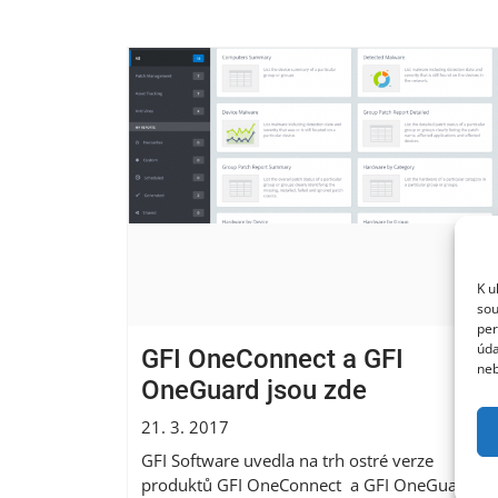
K u
sou
per
úda
GFI OneConnect a GFI
neb
OneGuard jsou zde
21. 3. 2017
GFI Software uvedla na trh ostré verze
produktů GFI OneConnect a GFI OneGuard