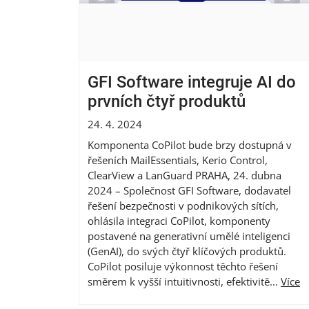
GFI Software integruje AI do
prvních čtyř produktů
24. 4. 2024
Komponenta CoPilot bude brzy dostupná v
řešeních MailEssentials, Kerio Control,
ClearView a LanGuard PRAHA, 24. dubna
2024 – Společnost GFI Software, dodavatel
řešení bezpečnosti v podnikových sítích,
ohlásila integraci CoPilot, komponenty
postavené na generativní umělé inteligenci
(GenAI), do svých čtyř klíčových produktů.
CoPilot posiluje výkonnost těchto řešení
směrem k vyšší intuitivnosti, efektivitě...
Více