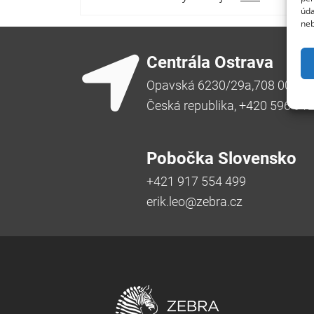
úda
neb
Centrála Ostrava
Opavská 6230/29a,708 00 Ost
Česká republika, +420 596 91
Pobočka Slovensko
+421 917 554 499
erik.leo@zebra.cz