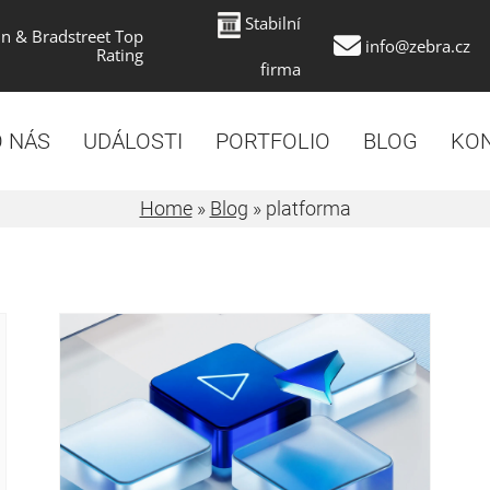
Stabilní
n & Bradstreet Top
info@zebra.cz
Rating
firma
 NÁS
UDÁLOSTI
PORTFOLIO
BLOG
KO
Home
»
Blog
»
platforma