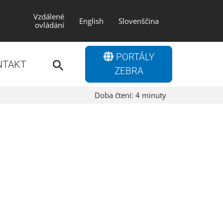
Vzdálené
English
Slovenščina
ovládání
Search
PORTÁLY
for:
NTAKT
Search Button
ZEBRA
Doba čtení:
4
minuty