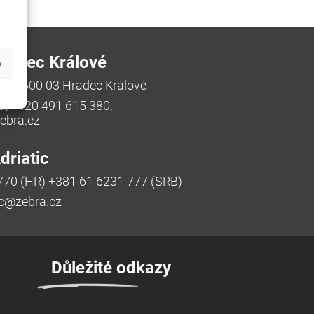
radec Králové
y
/48, 500 03 Hradec Králové
a, +420 491 615 380,
bra.cz
riatic
770 (HR) +381 61 6231 777 (SRB)
ic@zebra.cz
Důležité odkazy