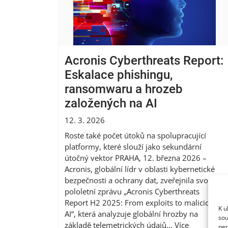
Acronis Cyberthreats Report:
Eskalace phishingu,
ransomwaru a hrozeb
založených na AI
12. 3. 2026
Roste také počet útoků na spolupracující
platformy, které slouží jako sekundární
útočný vektor PRAHA, 12. března 2026 –
Acronis, globální lídr v oblasti kybernetické
bezpečnosti a ochrany dat, zveřejnila svou
pololetní zprávu „Acronis Cyberthreats
Report H2 2025: From exploits to malicious
K u
AI“, která analyzuje globální hrozby na
sou
základě telemetrických údajů...
Více
per