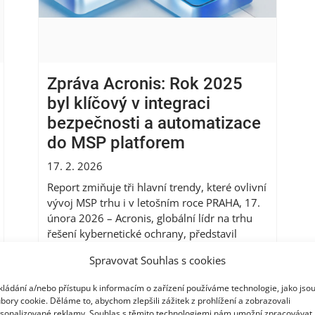
Zpráva Acronis: Rok 2025
byl klíčový v integraci
bezpečnosti a automatizace
do MSP platforem
17. 2. 2026
Report zmiňuje tři hlavní trendy, které ovlivní
vývoj MSP trhu i v letošním roce PRAHA, 17.
února 2026 – Acronis, globální lídr na trhu
řešení kybernetické ochrany, představil
novou zprávu Acronis MSP Integration Trends
Spravovat Souhlas s cookies
2025, podle které došlo v roce 2025 k
rozhodujícímu posunu směrem k integraci
kládání a/nebo přístupu k informacím o zařízení používáme technologie, jako jso
bezpečnosti a automatizace do MSP
bory cookie. Děláme to, abychom zlepšili zážitek z prohlížení a zobrazovali
platforem....
Více
sonalizované reklamy. Souhlas s těmito technologiemi nám umožní zpracovávat