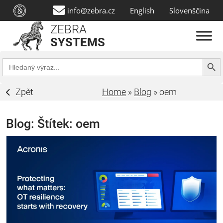
info@zebra.cz
English
Slovenščina
ZEBRA
SYSTEMS
Search Butt
Search
for:
Zpět
Home
»
Blog
»
oem
Blog: Štítek:
oem