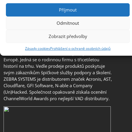
Příjmout
Odmítnout
Společnost ZEBRA SYSTEMS, s.r.o. je předním
Zobrazit předvolby
distributorem s přidanou hodnotou (VAD) v segmentu
IT bezpečnosti, ochrany dat a business continuity v
Zásady cookies
Prohlášení o ochraně osobních údajů
České republice, na Slovensku a v jihovýchodní
Evropě. Jedná se o rodinnou firmu s třicetiletou
historií na trhu. Vedle prodeje produktů poskytuje
svým zákazníkům špičkové služby podpory a školení.
ZEBRA SYSTEMS je distributorem značek Acronis, AST,
Cloudflare, GFI Software, N-able a Company
(Un)Hacked. Společnost opakovaně získala ocenění
ChannelWorld Awards pro nejlepší VAD distributory.