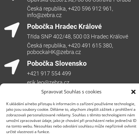
Česká republika, +420 596 912 961,
info@zebra.cz
Pobočka Hradec Králové
Třída SNP 402/48, 500 03 Hradec Králové
Česká republika, +420 491 615 380,
pobockaHK@zebra.cz
Pobočka Slovensko
+421 917 554 499
erik.leo@zebra.cz
Spravovat Souhlas s cookies
Pobočka Adriatic
+385 99 3241 770 (HR) +381 61 6231 777
K ukládání a/nebo přístupu k informacím o zařízení používáme technologie,
jako jsou soubory cookie. Děláme to, abychom zlepšili zážitek z prohlížení a
(SRB)
zobrazovali personalizované reklamy. Souhlas s těmito technologiemi nám
nebojsa.stankic@zebra.cz
umožní zpracovávat údaje, jako je chování při procházení nebo jedinečná ID
na tomto webu. Nesouhlas nebo odvolání souhlasu může nepříznivě ovlivnit
určité vlastnosti a funkce.